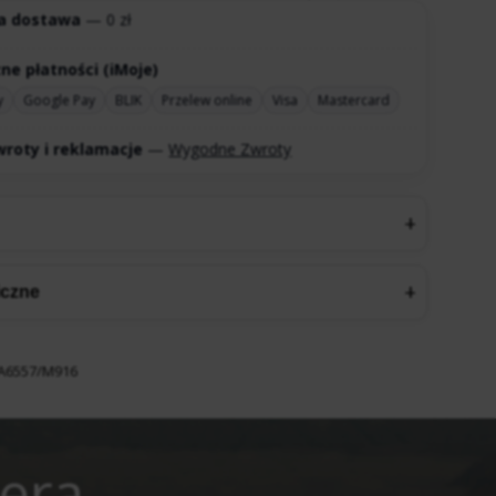
a dostawa
— 0 zł
ne płatności (iMoje)
y
Google Pay
BLIK
Przelew online
Visa
Mastercard
roty i reklamacje
—
Wygodne Zwroty
iczne
A6557/M916
tera