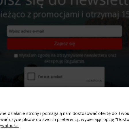
ieżąco z promocjami i otrzymaj 1
Zapisz się
Wyrażam zgodę na otrzymywanie newslettera oraz
akceptuję
Regulamin
.
prawne działanie strony i pomagają nam dostosować ofertę do Tw
ować użycie plików do swoich preferencji, wybierając opcję "Dost
e konto
Płatności i dostawa
ywatności.