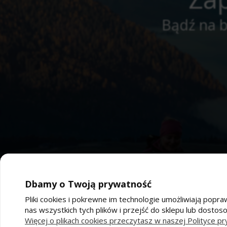
Bądź na b
Dbamy o Twoją prywatność
Pliki cookies i pokrewne im technologie umożliwiają po
nas wszystkich tych plików i przejść do sklepu lub dostos
Pomoc
Moj
Więcej o plikach cookies przeczytasz w naszej Polityce pr