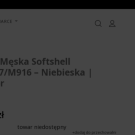
MARCE
Męska Softshell
7/M916 – Niebieska |
r
ł
towar niedostępny
dodaj do przechowalni