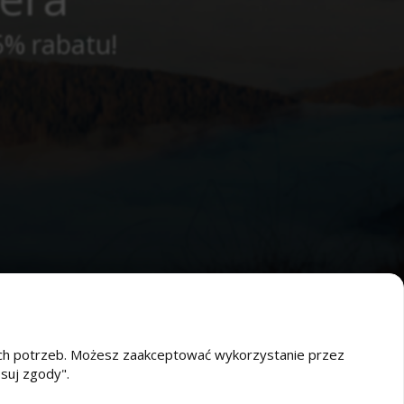
5% rabatu!
oich potrzeb. Możesz zaakceptować wykorzystanie przez
osuj zgody".
O nas