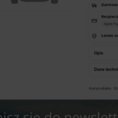
Darmow
Bezpiecz
Apple Pa
Łatwe zw
Opis
Dane techn
Kod produktu:
32
isz się do newslet