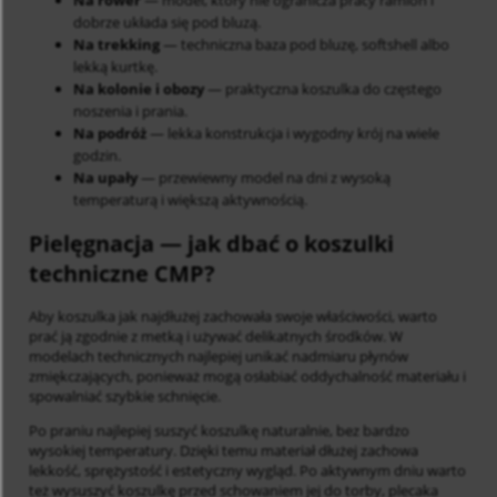
Na rower
— model, który nie ogranicza pracy ramion i
dobrze układa się pod bluzą.
Na trekking
— techniczna baza pod bluzę, softshell albo
lekką kurtkę.
Na kolonie i obozy
— praktyczna koszulka do częstego
noszenia i prania.
Na podróż
— lekka konstrukcja i wygodny krój na wiele
godzin.
Na upały
— przewiewny model na dni z wysoką
temperaturą i większą aktywnością.
Pielęgnacja
— jak dbać o koszulki
techniczne CMP?
Aby koszulka jak najdłużej zachowała swoje właściwości, warto
prać ją zgodnie z metką i używać delikatnych środków. W
modelach technicznych najlepiej unikać nadmiaru płynów
zmiękczających, ponieważ mogą osłabiać oddychalność materiału i
spowalniać szybkie schnięcie.
Po praniu najlepiej suszyć koszulkę naturalnie, bez bardzo
wysokiej temperatury. Dzięki temu materiał dłużej zachowa
lekkość, sprężystość i estetyczny wygląd. Po aktywnym dniu warto
też wysuszyć koszulkę przed schowaniem jej do torby, plecaka