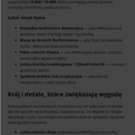
na przykład
10 000 / 10 000
, które pomagają ocenić poziom
ochrony i komfortu podczas ruchu.
Letni must-have
Koszulka techniczna dziewczęca
— jako lekka baza na
aktywny dzień, trening, rower i wycieczkę.
Bluza ze Stretch Performance
— gdy liczy się swoboda
ruchu i lekka warstwa pośrednia.
Polar z Arctic Fleece
— na chłodniejszy wieczór, podróż,
postój albo wyjazd w góry.
Lekka kurtka trekkingowa
z
ClimaProtect®
— na wiatr i
przelotny deszcz.
Spodnie krótkie lub turystyczne
— zależnie od
temperatury, trasy i planu dnia.
Krój i detale, które zwiększają wygodę
W koszulkach technicznych znaczenie ma nie tylko sam materiał,
ale też sposób wykończenia i dopasowania. To właśnie te detale
decydują o tym, czy model rzeczywiście dobrze sprawdzi się przez
wiele godzin noszenia.
Lekka konstrukcja
poprawia komfort podczas ruchu,