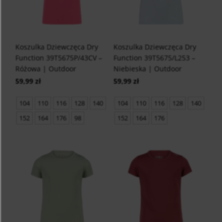
Koszulka Dziewczęca Dry
Koszulka Dziewczęca Dry
Function 39T5675P/43CV –
Function 39T5675/L253 –
Różowa | Outdoor
Niebieska | Outdoor
59,99 zł
59,99 zł
104
110
116
128
140
104
110
116
128
140
152
164
176
98
152
164
176