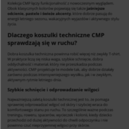
Kolekcja CMP łączy funkcjonalność z nowoczesnym wyglądem.
Obok klasycznych kolorów pojawiają się także
jaśniejsze
odcienie, pastele i świeże akcenty
, które dobrze pasują do
energii letniego sezonu, wakacyjnych wyjazdów i aktywnego stylu
życia.
Dlaczego koszulki techniczne CMP
sprawdzają się w ruchu?
Dobra koszulka techniczna powinna robić więcej niż zwykły T-shirt.
W praktyce liczą się niska waga, szybkie schnięcie, dobra
oddychalność i materiał, który nie przeszkadza podczas
aktywności. CMP projektuje te modele tak, aby dobrze działały
zarówno podczas intensywniejszego wysiłku, jak i w zwykłym,
aktywnym rytmie letniego dnia.
Szybkie schnięcie i odprowadzanie wilgoci
Najważniejszą zaletą koszulki technicznej jest to, że pomaga
sprawniej odprowadzać wilgoć od skóry i szybciej wraca do
komfortowego stanu po ruchu. To szczególnie ważne podczas
treningu, roweru, spacerów, wycieczek i kolonii, kiedy dziecko
przechodzi od dużej aktywności do chwili odpoczynku i nie
powinno czuć nieprzyjemnej wilgoci przy skórze.