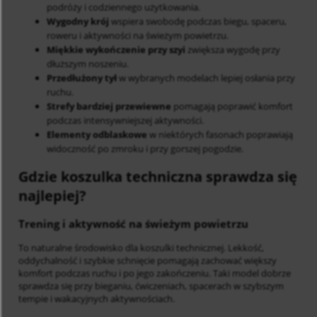
podróży i codziennego użytkowania.
Wygodny krój
wspiera swobodę podczas biegu, spaceru,
roweru i aktywności na świeżym powietrzu.
Miękkie wykończenie przy szyi
zwiększa wygodę przy
dłuższym noszeniu.
Przedłużony tył
w wybranych modelach lepiej osłania przy
ruchu.
Strefy bardziej przewiewne
pomagają poprawić komfort
podczas intensywniejszej aktywności.
Elementy odblaskowe
w niektórych fasonach poprawiają
widoczność po zmroku i przy gorszej pogodzie.
Gdzie koszulka techniczna sprawdza się
najlepiej?
Trening i aktywność na świeżym powietrzu
To naturalne środowisko dla koszulki technicznej. Lekkość,
oddychalność i szybkie schnięcie pomagają zachować większy
komfort podczas ruchu i po jego zakończeniu. Taki model dobrze
sprawdza się przy bieganiu, ćwiczeniach, spacerach w szybszym
tempie i wakacyjnych aktywnościach.