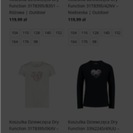
Function 31T8395/B351 –
Function 31T8395/42NV –
Różowa | Outdoor
Niebieska | Outdoor
119,99 zł
119,99 zł
104
110
128
140
152
104
116
128
140
152
164
176
98
164
176
98
Koszulka Dziewczęca Dry
Koszulka Dziewczęca Dry
Function 31T8395/06XV –
Function 33N2245/49UU –