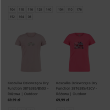
104
110
116
128
140
104
110
176
152
164
98
Koszulka Dziewczęca Dry
Koszulka Dziewczęca Dry
Function 38T6385/B503 –
Function 38T6385/43CV –
Różowa | Outdoor
Różowa | Outdoor
69,99 zł
69,99 zł