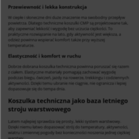
Przewiewność i lekka konstrukcja
W ciepłe i słoneczne dni duże znaczenie ma swobodny przepływ
powietrza. Dlatego techniczne koszulki CMP są projektowane tak,
aby zapewniać lekkość i wygodę bez uczucia ciężkości. To
praktyczne rozwiązanie na lato, gdy aktywność jest większa, a
odzież powinna wspierać komfort także przy wyższej
temperaturze.
Elastyczność i komfort w ruchu
Dobrze dobrana koszulka techniczna powinna poruszać się razem
z ciałem. Elastyczne materiały pomagają zachować wygodę
podczas biegu, ćwiczeń, jazdy na rowerze, trekkingu i codziennych
aktywności. Dzięki temu ubranie nie ciągnie, nie ogranicza i lepiej
dopasowuje się do tempa dnia.
Koszulka techniczna jako baza letniego
stroju warstwowego
Latem najlepiej sprawdza się prosty, lekki system warstwowy.
Dzięki niemu łatwo dopasować strój do temperatury, aktywności,
wiatru i zmiennej pogody bez konieczności noszenia jednej ciężkiej
warstwy.