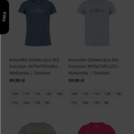
Filtry
Koszulka Dziewczęca Dry
Koszulka Dziewczęca Dry
Function 39T5675P/L802 –
Function 39T5675P/L253 –
Niebieska | Outdoor
Niebieska | Outdoor
59,99 zł
59,99 zł
104
110
116
128
140
104
110
116
128
140
152
164
176
98
152
164
176
98