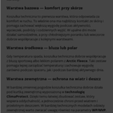
Warstwa bazowa
— komfort przy skórze
Koszulka techniczna to pierwsza warstwa, która odpowiada za
komfort w ruchu. To właśnie ona ma najbliższy kontakt ze skórą i
pomaga zachować większą wygodę podczas aktywności,
wycieczek, podróży i codziennych wyjść. W upalne dni może
działać samodzielnie, a przy chłodniejszym poranku lub wieczorze
dobrze współpracuje z kolejnymi warstwami.
Warstwa środkowa
— bluza lub polar
Gdy temperatura spada, koszulka techniczna dobrze współpracuje
z bluzą sportową albo lekkim polarem z
Arctic Fleece
. Taki zestaw
pomaga lepiej zarządzać temperaturą i zachowuje wygodę
zarówno podczas spaceru, jak i podczas bardziej aktywnego dnia.
Warstwa zewnętrzna
— ochrona na wiatr i deszcz
W bardziej zmiennej pogodzie koszulka techniczna dobrze działa
pod kurtką zewnętrzną wyposażoną w
technologię
ClimaProtect
. Dzięki temu łatwiej zbudować zestaw, który
wspiera oddychalność, a jednocześnie chroni przed wiatrem i
przelotnym deszczem. W bardziej technicznych modelach odzieży
zewnętrznej warto zwracać uwagę również na parametry
WP/MVP
,