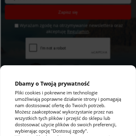
Zapisz się
Wyrażam zgodę na otrzymywanie newslettera oraz
akceptuję
Regulamin
.
Dbamy o Twoją prywatność
Pliki cookies i pokrewne im technologie
umożliwiają poprawne działanie strony i pomagają
Pomoc
Moje konto
nam dostosować ofertę do Twoich potrzeb.
Możesz zaakceptować wykorzystanie przez nas
Polityka prywatności
Twoje zamówienia
wszystkich tych plików i przejść do sklepu lub
dostosować użycie plików do swoich preferencji,
Regulaminy
Ustawienia konta
wybierając opcję "Dostosuj zgody".
Kontakt
Przechowalnia