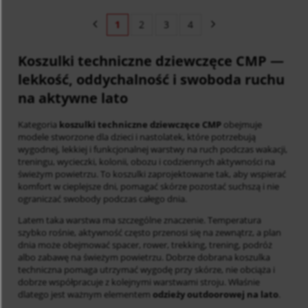
1
2
3
4
Koszulki techniczne dziewczęce CMP
—
lekkość, oddychalność i swoboda ruchu
na aktywne lato
Kategoria
koszulki techniczne dziewczęce CMP
obejmuje
modele stworzone dla dzieci i nastolatek, które potrzebują
wygodnej, lekkiej i funkcjonalnej warstwy na ruch podczas wakacji,
treningu, wycieczki, kolonii, obozu i codziennych aktywności na
świeżym powietrzu. To koszulki zaprojektowane tak, aby wspierać
komfort w cieplejsze dni, pomagać skórze pozostać suchszą i nie
ograniczać swobody podczas całego dnia.
Latem taka warstwa ma szczególne znaczenie. Temperatura
szybko rośnie, aktywność często przenosi się na zewnątrz, a plan
dnia może obejmować spacer, rower, trekking, trening, podróż
albo zabawę na świeżym powietrzu. Dobrze dobrana koszulka
techniczna pomaga utrzymać wygodę przy skórze, nie obciąża i
dobrze współpracuje z kolejnymi warstwami stroju. Właśnie
dlatego jest ważnym elementem
odzieży outdoorowej na lato
.