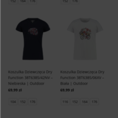
152
164
176
152
176
Koszulka Dziewczęca Dry
Koszulka Dziewczęca Dry
Function 38T6385/42NV –
Function 38T6385/06XV –
Niebieska | Outdoor
Biała | Outdoor
69,99 zł
69,99 zł
104
152
176
116
152
164
176