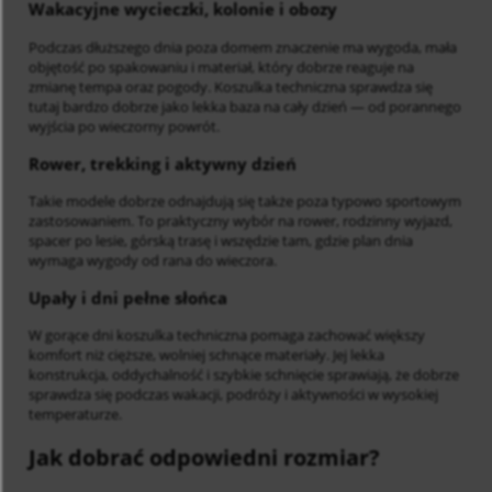
Wakacyjne wycieczki, kolonie i obozy
Podczas dłuższego dnia poza domem znaczenie ma wygoda, mała
objętość po spakowaniu i materiał, który dobrze reaguje na
zmianę tempa oraz pogody. Koszulka techniczna sprawdza się
tutaj bardzo dobrze jako lekka baza na cały dzień — od porannego
wyjścia po wieczorny powrót.
Rower, trekking i aktywny dzień
Takie modele dobrze odnajdują się także poza typowo sportowym
zastosowaniem. To praktyczny wybór na rower, rodzinny wyjazd,
spacer po lesie, górską trasę i wszędzie tam, gdzie plan dnia
wymaga wygody od rana do wieczora.
Upały i dni pełne słońca
W gorące dni koszulka techniczna pomaga zachować większy
komfort niż cięższe, wolniej schnące materiały. Jej lekka
konstrukcja, oddychalność i szybkie schnięcie sprawiają, że dobrze
sprawdza się podczas wakacji, podróży i aktywności w wysokiej
temperaturze.
Jak dobrać odpowiedni rozmiar?