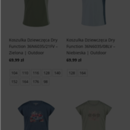
Koszulka Dziewczęca Dry
Koszulka Dziewczęca Dry
Function 36N6035/21FV –
Function 36N6035/08LV –
Zielona | Outdoor
Niebieska | Outdoor
69,99 zł
69,99 zł
104
110
116
128
140
128
164
152
164
176
98