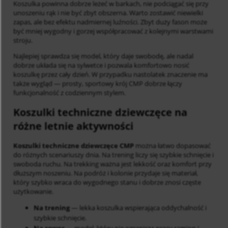
Koszulka powinna dobrze leżeć w barkach, nie podciągać się przy
unoszeniu rąk i nie być zbyt obszerna. Warto zostawić niewielki
zapas, ale bez efektu nadmiernej luźności. Zbyt duży fason może
być mniej wygodny i gorzej współpracować z kolejnymi warstwami
stroju.
Najlepiej sprawdza się model, który daje swobodę, ale nadal
dobrze układa się na sylwetce i pozwala komfortowo nosić
koszulkę przez cały dzień. W przypadku nastolatek znaczenie ma
także wygląd — prosty, sportowy krój CMP dobrze łączy
funkcjonalność z codziennym stylem.
Koszulki techniczne dziewczęce na
różne letnie aktywności
Koszulki techniczne dziewczęce CMP
można łatwo dopasować
do różnych scenariuszy dnia. Na trening liczy się szybkie schnięcie i
swoboda ruchu. Na trekking ważna jest lekkość oraz komfort przy
dłuższym noszeniu. Na podróż i kolonie przydaje się materiał,
który szybko wraca do wygodnego stanu i dobrze znosi częste
użytkowanie.
Na trening
— lekka koszulka wspierająca oddychalność i
szybkie schnięcie.