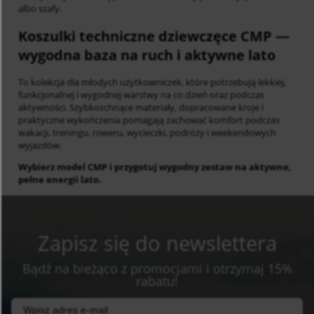
albo szafy.
Koszulki techniczne dziewczęce CMP
—
wygodna baza na ruch i aktywne lato
To kolekcja dla młodych użytkowniczek, które potrzebują lekkiej,
funkcjonalnej i wygodnej warstwy na co dzień oraz podczas
aktywności. Szybkoschnące materiały, dopracowane kroje i
praktyczne wykończenia pomagają zachować komfort podczas
wakacji, treningu, roweru, wycieczki, podróży i weekendowych
wyjazdów.
Wybierz model CMP i przygotuj wygodny zestaw na aktywne,
pełne energii lato.
Zapisz się do newslettera
Bądź na bieżąco z promocjami i otrzymaj 15%
rabatu!