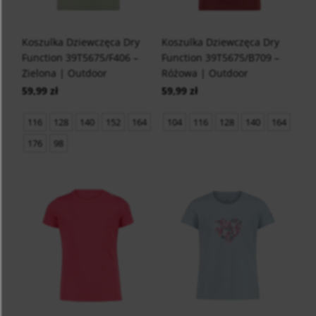
Koszulka Dziewczęca Dry
Koszulka Dziewczęca Dry
Function 39T5675/F406 –
Function 39T5675/B709 –
Zielona | Outdoor
Różowa | Outdoor
59,99 zł
59,99 zł
116
128
140
152
164
104
116
128
140
164
176
98