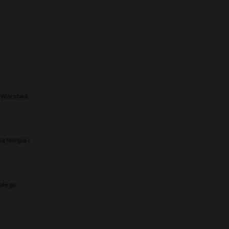
. Warstwa
ą tempa i
ałego