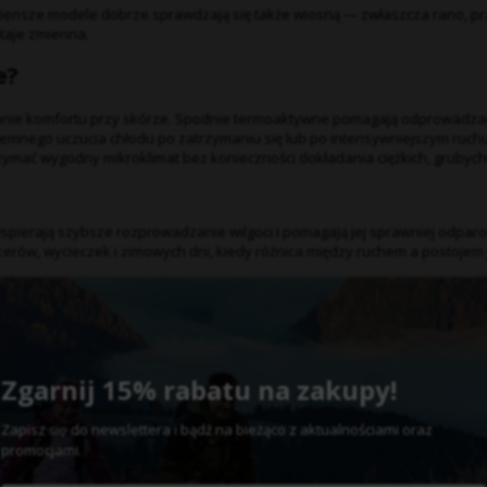
, ciensze modele dobrze sprawdzają się także wiosną — zwłaszcza rano, pr
staje zmienna.
e?
nie komfortu przy skórze. Spodnie termoaktywne pomagają odprowadzać
yjemnego uczucia chłodu po zatrzymaniu się lub po intensywniejszym ruchu
mać wygodny mikroklimat bez konieczności dokładania ciężkich, grubych
pierają szybsze rozprowadzanie wilgoci i pomagają jej sprawniej odpar
rów, wycieczek i zimowych dni, kiedy różnica między ruchem a postojem 
m. Dlatego tak ważne są elastyczne dzianiny i krój, który dobrze układa 
wa nie przeszkadza podczas chodzenia, biegu, jazdy na rowerze czy całe
Zgarnij 15% rabatu na zakupy!
Zapisz
do newslettera
bądź na bieżąco z aktualnościami oraz
się
i
promocjami.
ardziej stabilne odczucie ciepła, ale nie działają przez samą grubość m
rze sprawdzają się jako fundament zestawu warstwowego.