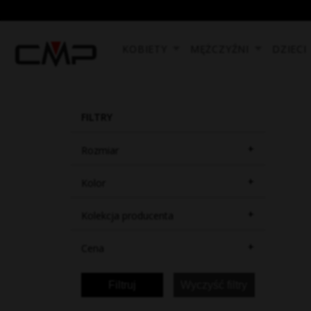
KOBIETY
MĘŻCZYŹNI
DZIECI
FILTRY
+
Rozmiar
+
Kolor
+
Kolekcja producenta
+
Cena
Filtruj
Wyczyść filtry