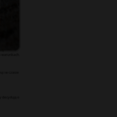
hnięcie, są
brą
h warunkach.
ą i w czasie
y decydują o