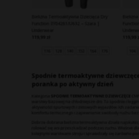
Bielizna Termoaktywna Dziecięca Dry
Bielizn
Function 3Y04261/U632 – Szara |
Functio
Underwear
Underw
119,99 zł
119,99 
116
128
140
152
164
176
104
Spodnie termoaktywne dziewczęc
poranka po aktywny dzień
Kategoria
SPODNIE TERMOAKTYWNE DZIEWCZĘCE
CMP 
warstwy bazowej na chłodniejsze dni. To spodnie i legg
aktywności sportowych i zimowych wyjazdów. Ich zadani
komfortu termicznego i zapewnienie swobody ruchu bez 
Dobrze dobrana bielizna termoaktywna działa najskutecz
rolować się ani przeszkadzać podczas ruchu. Właśnie d
kolejnymi warstwami stroju i sprawdzały się zarówno podc