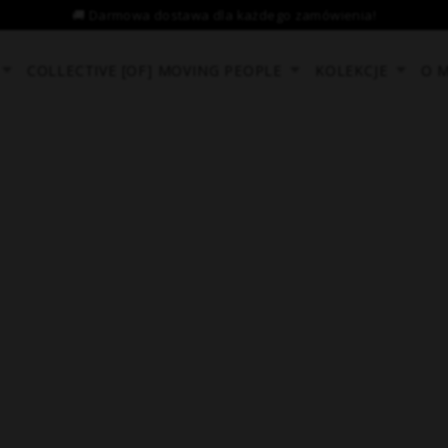
COLLECTIVE [OF] MOVING PEOPLE
KOLEKCJE
O 