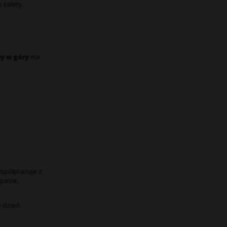
 zalety.
y w góry
ma
współpracuje z
pasie,
 dzień.