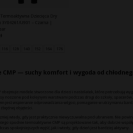
a Termoaktywna Dziecięca Dry
n 3Y04261/U901 – Czarna |
ear
zł
116
128
140
152
164
176
e CMP
— suchy komfort i wygoda od chłodneg
obejmuje modele stworzone dla dzieci i nastolatek, które potrzebują wy
insy noszone pod kolejnymi warstwami podczas drogi do szkoły, spacerów,
em jest wspieranie odprowadzania wilgoci, pomaganie w utrzymaniu bardz
zbędnej objętości.
niej wtedy, gdy jest praktycznie niewyczuwalna pod ubraniem. Nie powin
latego spodnie termoaktywne CMP są projektowane tak, aby dobrze współ
zas spokojniejszych wyjść, jak i wtedy, gdy dzień jest bardziej aktywny.