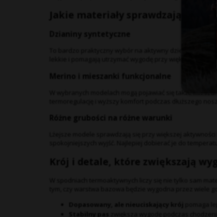
Jakie materiały sprawdzają się naj
Dzianiny syntetyczne
To bardzo praktyczny wybór na aktywny dzień, częste pra
lekkie i pomagają utrzymać wygodę przy większym ruchu
Merino i mieszanki funkcjonalne
W wybranych modelach mogą pojawiać się także mieszank
termoregulację i wyższy komfort podczas dłuższego nosz
Różne grubości na różne warunki
Lżejsze modele sprawdzają się przy większej aktywności i 
spokojniejszych wyjść. Najlepiej dobierać je do temperatu
Krój i detale, które zwiększają wy
W spodniach termoaktywnych liczy się nie tylko sam mate
tym, czy warstwa bazowa będzie wygodna przez wiele go
Dopasowany, ale nieuciskający krój
pomaga lep
Stabilny pas
zwiększa wygodę podczas chodzenia,