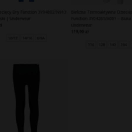
ecięcy Dry Function 3Y94802/N913
Bielizna Termoaktywna Dziecię
eski | Underwear
Function 3Y04261/A001 – Biała
zł
Underwear
119,99 zł
10/12
14/16
6/8A
116
128
140
164