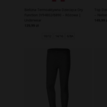
Bielizna Termoaktywna Dziecięca Dry
Top Dzi
Function 3Y94802/B890 – Różowa |
– Niebi
Underwear
149,99 
139,99 zł
10/12
14/16
6/8A