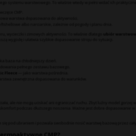
tego systemu warstwowego. To właśnie wtedy w pełni widać ich praktyczne
wczęce CMP.
kowa warstwa dopasowana do aktywności.
tshellowe albo narciarskie, zależnie od pogody i planu dnia.
ru, wycieczki i zimowych aktywności. To właśnie dlatego
ubiór warstwow
zą wygodę i ułatwia szybkie dopasowanie stroju do sytuacji.
ka baza na chłodniejszy dzień.
dowania pełnego zestawu bazowego.
ic Fleece
— jako warstwa pośrednia.
arstwa zewnętrzna dopasowana do warunków.
ała, ale nie mogą uciskać ani ograniczać ruchu. Zbyt luźny model gorzej 
skomfort podczas dłuższego noszenia. Ważne jest dobre dopasowanie w 
luje się pod ubraniem i pozwala swobodnie nosić warstwę bazową przez cały
 termoaktywne CMP?