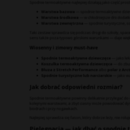
Spodnie termoaktywne najlepiej działają jako część pros
Warstwa bazowa
— spodnie termoaktywne dzie
Warstwa środkowa
— w chłodniejsze dni dodat
Warstwa zewnętrzna
— spodnie turystyczne, sof
Taki zestaw sprawdza się podczas drogi do szkoły, space
sens także poza typowo górskimi warunkami — daje więks
Wiosenny i zimowy must-have
Spodnie termoaktywne dziewczęce
— jako lek
Koszulka termoaktywna dziewczęca
— do zbu
Bluza z Stretch Performance
albo
polar z Arct
Spodnie turystyczne lub narciarskie
— jako w
Jak dobrać odpowiedni rozmiar?
Spodnie termoaktywne powinny delikatnie przylegać do ci
kolejnymi warstwami, a zbyt ciasny może powodować dy
biodrach i przy nogawkach.
Najlepiej sprawdza się fason, który dobrze leży, nie ro
Pielęgnacja
— jak dbać o spodnie