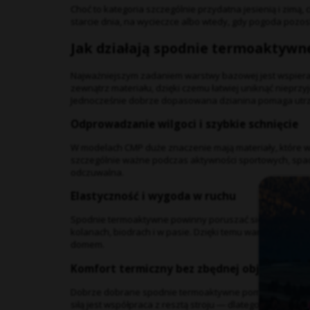
Choć to kategoria szczególnie przydatna jesienią i zimą
starcie dnia, na wycieczce albo wtedy, gdy pogoda pozo
Jak działają spodnie termoaktywn
Najważniejszym zadaniem warstwy bazowej jest wspiera
zewnątrz materiału, dzięki czemu łatwiej uniknąć nieprz
Jednocześnie dobrze dopasowana dzianina pomaga utrzy
Odprowadzanie wilgoci i szybkie schnięcie
W modelach CMP duże znaczenie mają materiały, które ws
szczególnie ważne podczas aktywności sportowych, space
odczuwalna.
Elastyczność i wygoda w ruchu
Spodnie termoaktywne powinny poruszać się razem z ciałe
kolanach, biodrach i w pasie. Dzięki temu warstwa bazo
domem.
Komfort termiczny bez zbędnej objętości
Dobrze dobrane spodnie termoaktywne pomagają utrzymać b
siłą jest współpraca z resztą stroju — dlatego tak dob