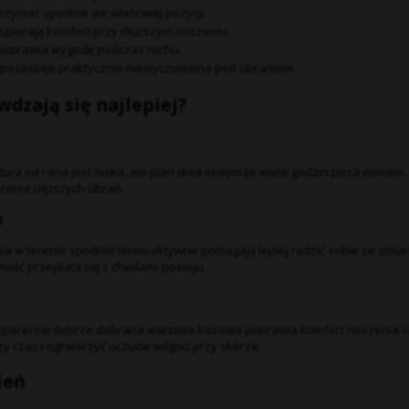
zymać spodnie we właściwej pozycji.
pierają komfort przy dłuższym noszeniu.
oprawia wygodę podczas ruchu.
pozostaje praktycznie niewyczuwalna pod ubraniem.
dzają się najlepiej?
tura od rana jest niska, ale plan dnia obejmuje wiele godzin poza domem
enia cięższych ubrań.
u
a w terenie spodnie termoaktywne pomagają lepiej radzić sobie ze zmian
ość przeplata się z chwilami postoju.
h spacerów dobrze dobrana warstwa bazowa poprawia komfort noszenia c
y czas i ograniczyć uczucie wilgoci przy skórze.
ień