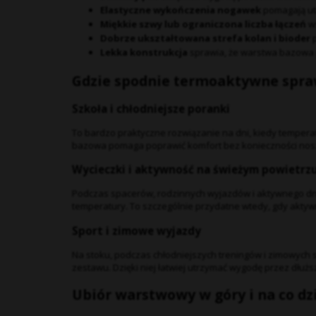
Elastyczne wykończenia nogawek
pomagają utr
Miękkie szwy lub ograniczona liczba łączeń
ws
Dobrze ukształtowana strefa kolan i bioder
p
Lekka konstrukcja
sprawia, że warstwa bazowa 
Gdzie spodnie termoaktywne spraw
Szkoła i chłodniejsze poranki
To bardzo praktyczne rozwiązanie na dni, kiedy tempera
bazowa pomaga poprawić komfort bez konieczności nosz
Wycieczki i aktywność na świeżym powietrz
Podczas spacerów, rodzinnych wyjazdów i aktywnego dni
temperatury. To szczególnie przydatne wtedy, gdy aktywn
Sport i zimowe wyjazdy
Na stoku, podczas chłodniejszych treningów i zimowyc
zestawu. Dzięki niej łatwiej utrzymać wygodę przez dłuższ
Ubiór warstwowy w góry i na co dz