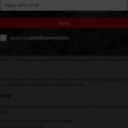
lepiej?
Wyślij
nie i regularne użytkowanie. Takie materiały dobrze wspierają szybkie sc
.
Akceptuje
polityke prywatności
i z dodatkiem wełny merino, cenione za przyjemny kontakt ze skórą, do
enia. To rozwiązanie szczególnie lubiane na wyjazdach i w chłodniejszyc
w przejściowych miesiącach, a cieplejsze warianty lepiej odnajdują się zim
ry, planu dnia i tego, jak intensywny będzie ruch.
godę
riał, ale także sposób dopasowania i wykończenia. To właśnie te element
dzin.
iej współpracować z kolejnymi warstwami.
 siedzenia i aktywności.