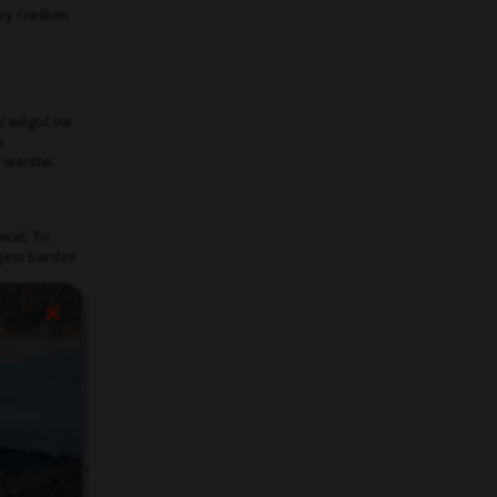
zy rześkim
 wilgoć na
.
 warstw.
ować. To
jest bardzo
się przy
go dnia poza
ateriału. Ich