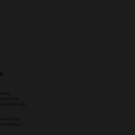
o
godnej
 wycieczek,
iej stabilnego
na uciskać,
pracowały z