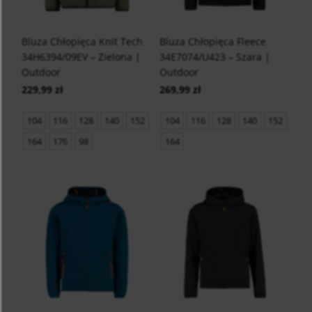
Bluza Chłopięca Knit Tech
Bluza Chłopięca Fleece
34H6394/09EV – Zielona |
34E7074/U423 – Szara |
Outdoor
Outdoor
229,99 zł
269,99 zł
104
116
128
140
152
104
116
128
140
152
164
176
98
164