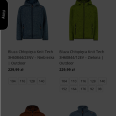
Filtry
Bluza Chłopięca Knit Tech
Bluza Chłopięca Knit Tech
3H60844/23NV – Niebieska
3H60844/12EV – Zielona |
| Outdoor
Outdoor
229,99 zł
229,99 zł
104
116
128
140
104
110
116
128
140
152
164
176
92
98