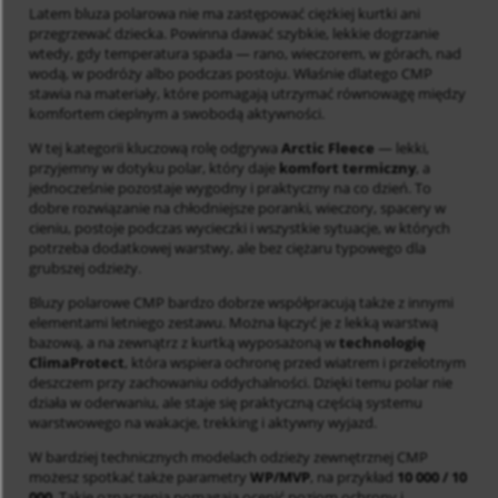
Latem bluza polarowa nie ma zastępować ciężkiej kurtki ani
przegrzewać dziecka. Powinna dawać szybkie, lekkie dogrzanie
wtedy, gdy temperatura spada — rano, wieczorem, w górach, nad
wodą, w podróży albo podczas postoju. Właśnie dlatego CMP
stawia na materiały, które pomagają utrzymać równowagę między
komfortem cieplnym a swobodą aktywności.
W tej kategorii kluczową rolę odgrywa
Arctic Fleece
— lekki,
przyjemny w dotyku polar, który daje
komfort termiczny
, a
jednocześnie pozostaje wygodny i praktyczny na co dzień. To
dobre rozwiązanie na chłodniejsze poranki, wieczory, spacery w
cieniu, postoje podczas wycieczki i wszystkie sytuacje, w których
potrzeba dodatkowej warstwy, ale bez ciężaru typowego dla
grubszej odzieży.
Bluzy polarowe CMP bardzo dobrze współpracują także z innymi
elementami letniego zestawu. Można łączyć je z lekką warstwą
bazową, a na zewnątrz z kurtką wyposażoną w
technologię
ClimaProtect
, która wspiera ochronę przed wiatrem i przelotnym
deszczem przy zachowaniu oddychalności. Dzięki temu polar nie
działa w oderwaniu, ale staje się praktyczną częścią systemu
warstwowego na wakacje, trekking i aktywny wyjazd.
W bardziej technicznych modelach odzieży zewnętrznej CMP
możesz spotkać także parametry
WP/MVP
, na przykład
10 000 / 10
000
. Takie oznaczenia pomagają ocenić poziom ochrony i