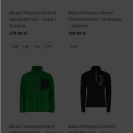
Bluza Chłopięca Stretch
Bluza Chłopięca Fleece
35E3224/01UU – Szara |
33H4304/50NU – Niebieska
Outdoor
| Outdoor
279,99 zł
169,99 zł
128
140
152
176
164
Bluza Chłopięca Fleece
Bluza Chłopięca Softech
30P2074M/E315 – Zielona |
35L0585/U423 – Szara |