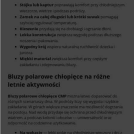
Stójka lub kaptur
poprawiają komfort przy chłodniejszym
wieczorze, wietrze i podczas podróży.
Zamek na całej długości lub krótki suwak
pomagają
szybciej regulować temperaturę.
Kieszenie
przydają się na drobiazgi i ogrzanie dłoni.
Lekka konstrukcja
zwiększa wygodę podczas dłuższego
noszenia i pakowania.
Wygodny krój
wspiera naturalną ruchliwość dziecka i
juniora.
Miękki materiał
zwiększa komfort przy częstym
zakładaniu i zdejmowaniu bluzy.
Bluzy polarowe chłopięce na różne
letnie aktywności
Bluzy polarowe chłopięce CMP
można łatwo dopasować do
różnych scenariuszy dnia. W podróży liczy się wygoda i szybkie
zakładanie. W górach większe znaczenie ma możliwość dogrzania
na postoju. Nad wodą przydaje się ochrona przed chłodniejszym
wiatrem, a podczas kolonii i obozów — uniwersalność oraz
odporność na codzienne użytkowanie.
Na wakacje
— lekki polar na chłodniejsze wieczory i dni z