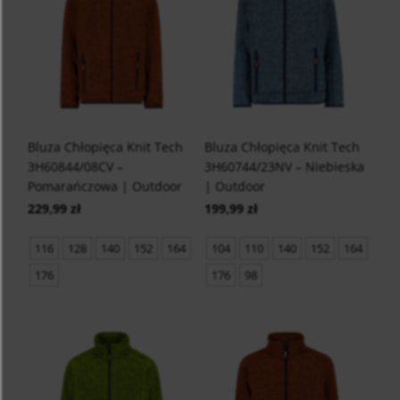
Bluza Chłopięca Knit Tech
Bluza Chłopięca Knit Tech
3H60844/08CV –
3H60744/23NV – Niebieska
Pomarańczowa | Outdoor
| Outdoor
229,99 zł
199,99 zł
116
128
140
152
164
104
110
140
152
164
176
176
98