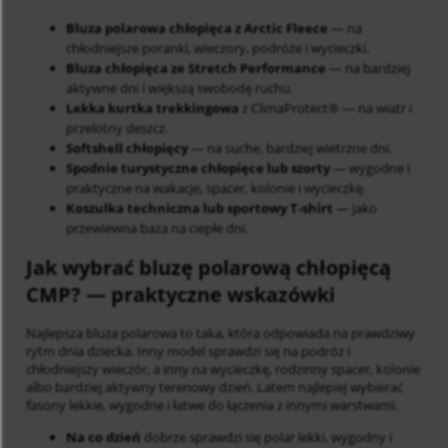
Bluza polarowa chłopięca z Arctic Fleece
— na
chłodniejsze poranki, wieczory, podróże i wycieczki.
Bluza chłopięca ze Stretch Performance
— na bardziej
aktywne dni i większą swobodę ruchu.
Lekka kurtka trekkingowa
z ClimaProtect® — na wiatr i
przelotny deszcz.
Softshell chłopięcy
— na suche, bardziej wietrzne dni.
Spodnie turystyczne chłopięce lub szorty
— wygodne i
praktyczne na wakacje, spacer, kolonie i wycieczkę.
Koszulka techniczna lub sportowy T-shirt
— jako
przewiewna baza na ciepłe dni.
Jak wybrać bluzę polarową chłopięcą
CMP?
— praktyczne wskazówki
Najlepsza bluza polarowa to taka, która odpowiada na prawdziwy
rytm dnia dziecka. Inny model sprawdzi się na podróż i
chłodniejszy wieczór, a inny na wycieczkę, rodzinny spacer, kolonie
albo bardziej aktywny terenowy dzień. Latem najlepiej wybierać
fasony lekkie, wygodne i łatwe do łączenia z innymi warstwami.
Na co dzień
dobrze sprawdzi się polar lekki, wygodny i