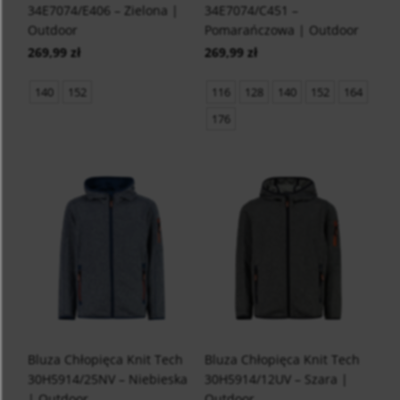
34E7074/E406 – Zielona |
34E7074/C451 –
Outdoor
Pomarańczowa | Outdoor
269,99 zł
269,99 zł
140
152
116
128
140
152
164
176
Bluza Chłopięca Knit Tech
Bluza Chłopięca Knit Tech
30H5914/25NV – Niebieska
30H5914/12UV – Szara |
| Outdoor
Outdoor