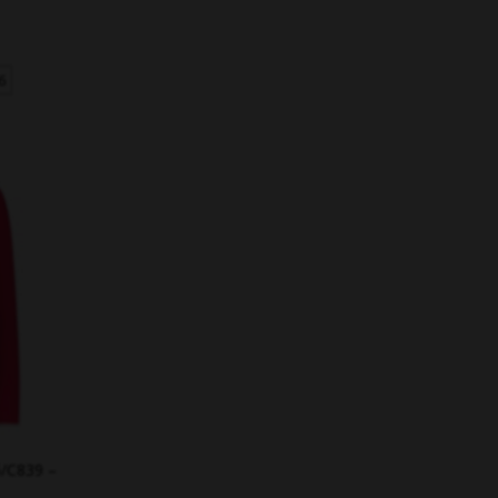
6
/C839 –