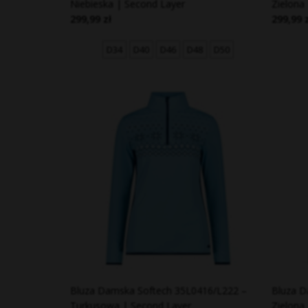
Niebieska | Second Layer
Zielona
299,99 zł
299,99 
D34
D40
D46
D48
D50
Bluza Damska Softech 35L0416/L222 –
Bluza D
Turkusowa | Second Layer
Zielona