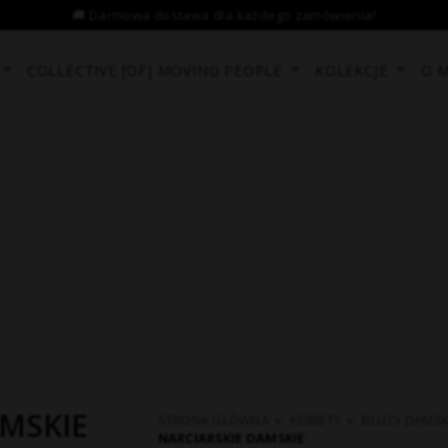
COLLECTIVE [OF] MOVING PEOPLE
KOLEKCJE
O 
AMSKIE
STRONA GŁÓWNA
▸
KOBIETY
▸
BLUZY DAMSK
NARCIARSKIE DAMSKIE