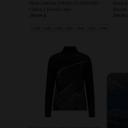
Bluza Damska Softech 35L0556/U901 –
Bluza D
Czarna | Second Layer
Zielona
299,99 zł
299,99 
D36
D38
D40
D42
D44
D46
D48