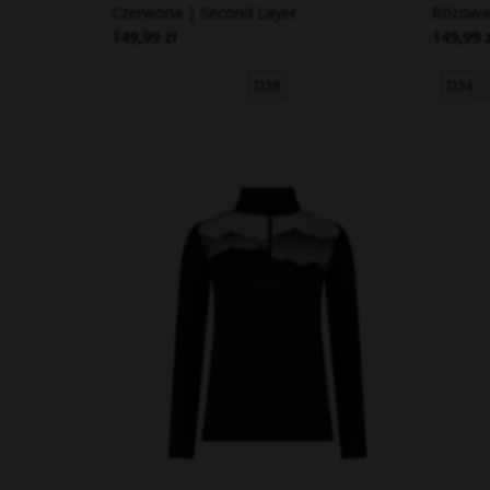
Czerwona | Second Layer
Różowa 
149,99 zł
149,99 
D38
D34