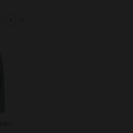
...
9
E421 –