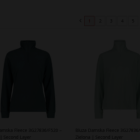
1
2
3
4
5
amska Fleece 3G27836/F520 –
Bluza Damska Fleece 3G27836/
 | Second Layer
Zielona | Second Layer