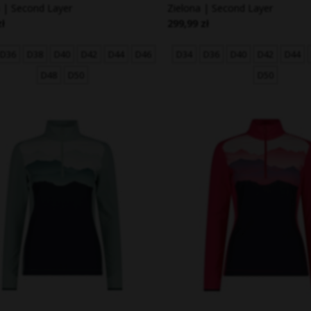
| Second Layer
Zielona | Second Layer
zł
299,99 zł
D36
D38
D40
D42
D44
D46
D34
D36
D40
D42
D44
D48
D50
D50