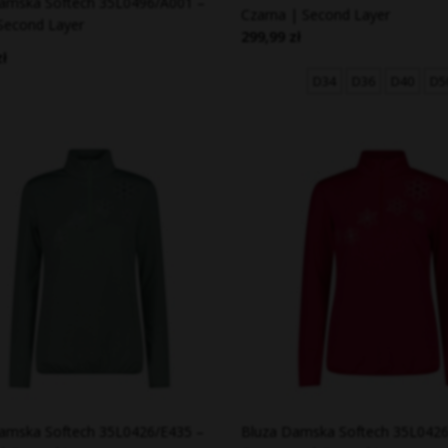
amska Softech 35L0496/A001 –
Czarna | Second Layer
 Second Layer
299,99 zł
zł
D34
D36
D40
D5
amska Softech 35L0426/E435 –
Bluza Damska Softech 35L0426