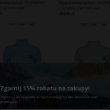
amska Softech 35L0556/E421 –
Bluza Damska Softech 35L0556
 | Second Layer
Czerwona | Second Layer
zł
299,99 zł
D34
D40
D42
D38
D42
D44
Zgarnij 15% rabatu na zakupy!
Zapisz
do newslettera
bądź na bieżąco z aktualnościami oraz
się
i
promocjami.