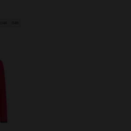
D46
D48