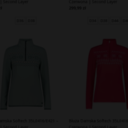
 | Second Layer
Czerwona | Second Layer
zł
299,99 zł
D36
D38
D34
D38
D44
D4
amska Softech 35L0416/E421 –
Bluza Damska Softech 35L0416
 | Second Layer
Czerwona | Second Layer