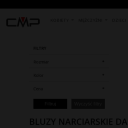
KOBIETY
MĘŻCZYŹNI
DZIECI
FILTRY
+
Rozmiar
+
Kolor
+
Cena
Filtruj
Wyczyść filtry
BLUZY NARCIARSKIE D