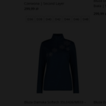
Bluza D
Czerwona | Second Layer
Biała |
299,99 zł
299,99 
D36
D38
D40
D42
D44
D46
D48
Bluza Damska Softech 35L0426/M933 –
Bluza D