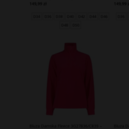
149,99 zł
149,99 
D34
D36
D38
D40
D42
D44
D46
D36
D48
D50
Bluza Damska Fleece 3G27836/C839 –
Bluza D