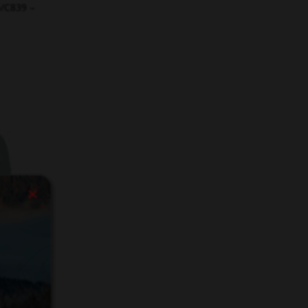
/C839 –