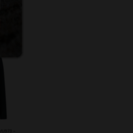
/E421 –
0
/U973 –