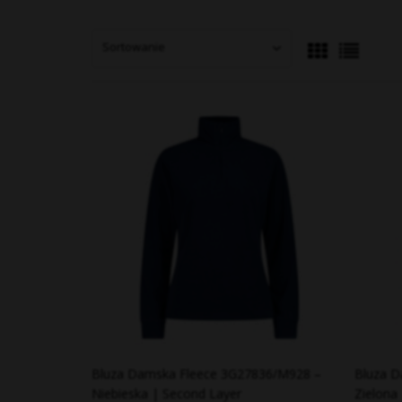
Bluza Damska Fleece 3G27836/M928 –
Bluza D
Niebieska | Second Layer
Zielona