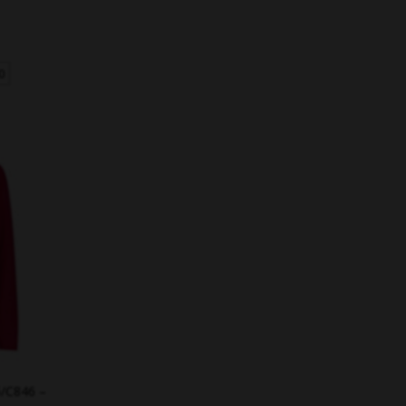
0
/C846 –