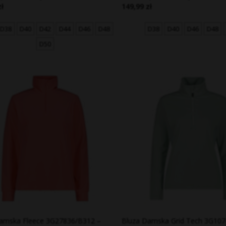
zł
149,99 zł
D38
D40
D42
D44
D46
D48
D38
D40
D46
D48
D50
amska Fleece 3G27836/B312 –
Bluza Damska Grid Tech 3G107