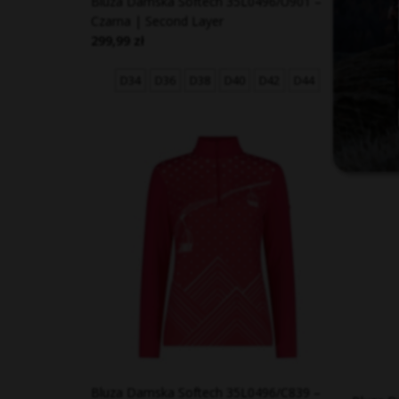
Bluza Damska Softech 35L0496/U901 –
Bluza D
Czarna | Second Layer
Turkuso
299,99 zł
299,99 
D34
D36
D38
D40
D42
D44
Bluza Damska Softech 35L0496/C839 –