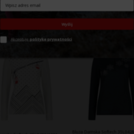
amska Softech 35L0496/L222 –
Bluza Damska Softech 35L0496
wa | Second Layer
Zielona | Second Layer
zł
299,99 zł
Wyślij
D36
D38
D40
D34
D36
D38
D4
Akceptuje
polityke prywatności
Bluza Damska Softech 35L0426