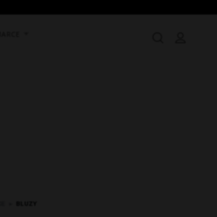
MARCE
IE
▸
BLUZY