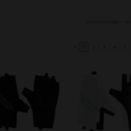
STRONA GŁÓWNA
▸
KO
1
2
3
4
5