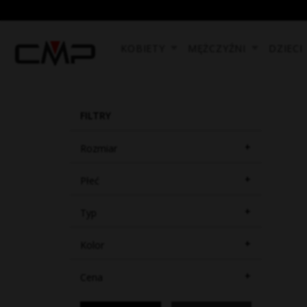
KOBIETY
MĘŻCZYŹNI
DZIECI
FILTRY
+
Rozmiar
+
Płeć
+
Typ
+
Kolor
+
Cena