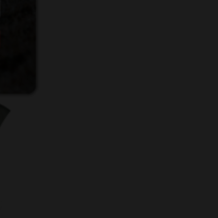
Function
ke