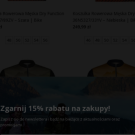
a Rowerowa Męska Dry Function
Koszulka Rowerowa Męska Dry 
/89ZV – Szara | Bike
36N5327/33YV – Niebieska | Bi
zł
249,99 zł
48
50
52
54
56
46
48
50
52
54
5
Zgarnij 15% rabatu na zakupy!
Zapisz
do newslettera
bądź na bieżąco z aktualnościami oraz
się
i
promocjami.