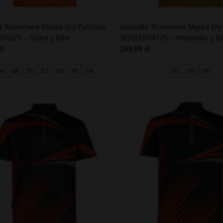
a Rowerowa Męska Dry Function
Koszulka Rowerowa Męska Dry 
/63ZV – Szara | Bike
36N5337/61ZV – Niebieska | Bi
zł
249,99 zł
6
48
50
52
54
56
58
52
56
58