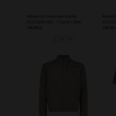
Rękawiczki Rowerowe Męskie
Rękawi
6525526N/U901 – Czarne | Bike
6525524
149,99 zł
149,99 
S
XL
XS