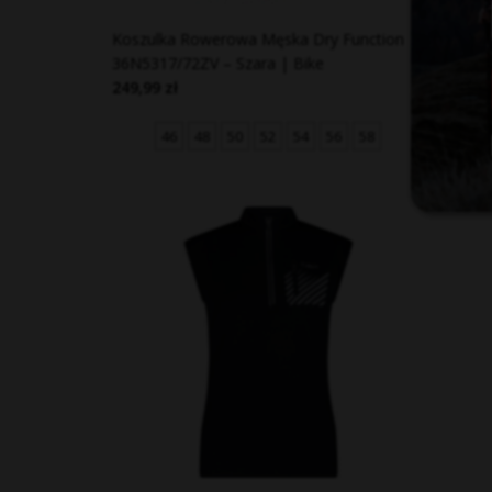
Koszulka Rowerowa Męska Dry Function
Koszulk
36N5317/72ZV – Szara | Bike
36N5317
249,99 zł
249,99 
46
48
50
52
54
56
58