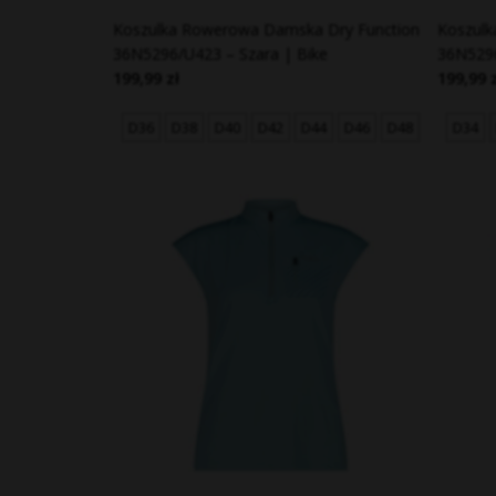
Koszulka Rowerowa Damska Dry Function
Koszulk
36N5296/U423 – Szara | Bike
36N5296
199,99 zł
199,99 
D36
D38
D40
D42
D44
D46
D48
D34