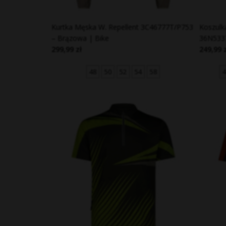
Kurtka Męska W. Repellent 3C46777T/P753
Koszulk
– Brązowa | Bike
36N5337
299,99 zł
249,99 
48
50
52
54
58
4