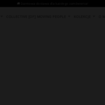
COLLECTIVE [OF] MOVING PEOPLE
KOLEKCJE
O 