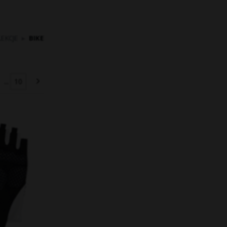
LEKCJE
▸
BIKE
...
10