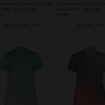
a Rowerowa Damska Dry Function
Koszulka Rowerowa Damska Dr
6/B807 – Różowa | Bike
36N5296/A145 – Biała | Bike
zł
199,99 zł
D36
D38
D40
D48
D38
D44
D46