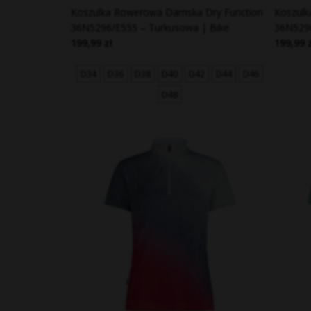
Koszulka Rowerowa Damska Dry Function
Koszulk
36N5296/E555 – Turkusowa | Bike
36N529
199,99 zł
199,99 
D34
D36
D38
D40
D42
D44
D46
D48