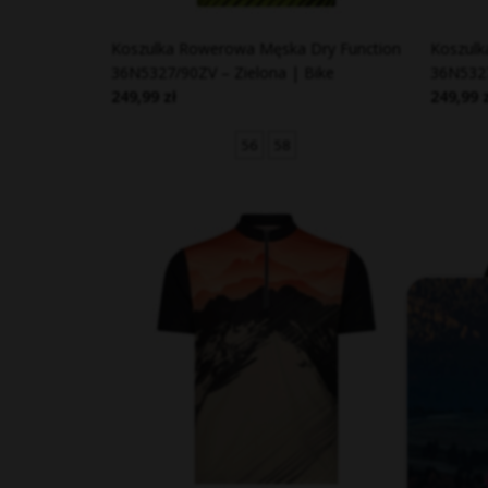
Koszulka Rowerowa Męska Dry Function
Koszulk
36N5327/90ZV – Zielona | Bike
36N5327
249,99 zł
249,99 
56
58