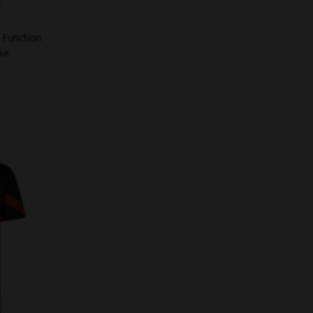
Function
ke