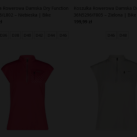
a Rowerowa Damska Dry Function
Koszulka Rowerowa Damska Dr
/L802 – Niebieska | Bike
36N5296/F805 – Zielona | Bike
zł
199,99 zł
D36
D38
D40
D42
D44
D46
D46
D48