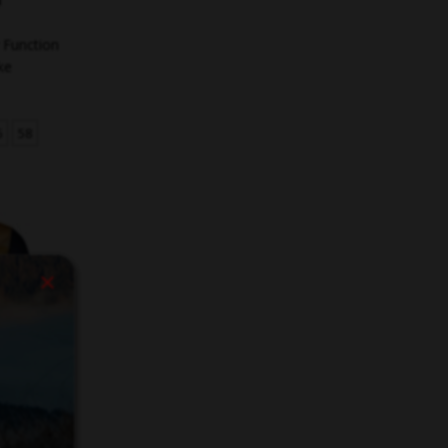
Function
ke
6
58