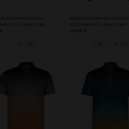
czki Rowerowe Damskie
Rękawiczki Rowerowe Damskie
N/U901 – Czarne | Bike
6525524N/A001 – Białe | Bike
zł
149,99 zł
XL
XS
L
M
S
XL
XS