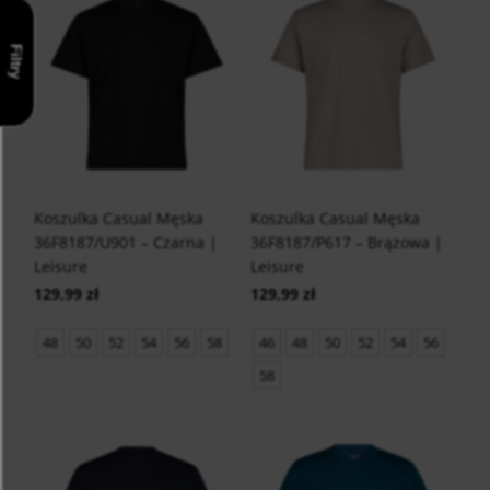
Filtry
Koszulka Casual Męska
Koszulka Casual Męska
36F8187/U901 – Czarna |
36F8187/P617 – Brązowa |
Leisure
Leisure
129,99 zł
129,99 zł
48
50
52
54
56
58
46
48
50
52
54
56
58