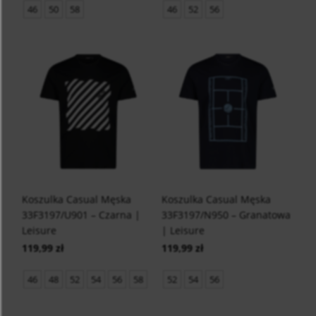
46
50
58
46
52
56
Koszulka Casual Męska
Koszulka Casual Męska
33F3197/U901 – Czarna |
33F3197/N950 – Granatowa
Leisure
| Leisure
119,99 zł
119,99 zł
46
48
52
54
56
58
52
54
56