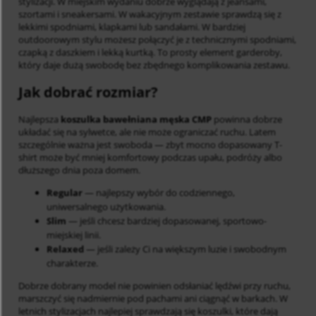
stylizacji. W miejskim wydaniu dobrze wyglądają z jeansami,
szortami i sneakersami. W wakacyjnym zestawie sprawdzą się z
lekkimi spodniami, klapkami lub sandałami. W bardziej
outdoorowym stylu możesz połączyć je z technicznymi spodniami,
czapką z daszkiem i lekką kurtką. To prosty element garderoby,
który daje dużą swobodę bez zbędnego komplikowania zestawu.
Jak dobrać rozmiar?
Najlepsza
koszulka bawełniana męska CMP
powinna dobrze
układać się na sylwetce, ale nie może ograniczać ruchu. Latem
szczególnie ważna jest swoboda — zbyt mocno dopasowany T-
shirt może być mniej komfortowy podczas upału, podróży albo
dłuższego dnia poza domem.
Regular
— najlepszy wybór do codziennego,
uniwersalnego użytkowania.
Slim
— jeśli chcesz bardziej dopasowanej, sportowo-
miejskiej linii.
Relaxed
— jeśli zależy Ci na większym luzie i swobodnym
charakterze.
Dobrze dobrany model nie powinien odsłaniać lędźwi przy ruchu,
marszczyć się nadmiernie pod pachami ani ciągnąć w barkach. W
letnich stylizacjach najlepiej sprawdzają się koszulki, które dają