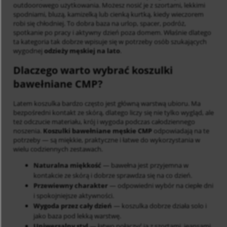
outdoorowego użytkowania. Możesz nosić je z szortami, lekkimi
spodniami, bluzą, kamizelką lub cienką kurtką, kiedy wieczorem
robi się chłodniej. To dobra baza na urlop, spacer, podróż,
spotkanie po pracy i aktywny dzień poza domem. Właśnie dlatego
ta kategoria tak dobrze wpisuje się w potrzeby osób szukających
wygodnej
odzieży męskiej na lato
.
Dlaczego warto wybrać koszulki
bawełniane CMP?
Latem koszulka bardzo często jest główną warstwą ubioru. Ma
bezpośredni kontakt ze skórą, dlatego liczy się nie tylko wygląd, ale
też odczucie materiału, krój i wygoda podczas całodziennego
noszenia.
Koszulki bawełniane męskie CMP
odpowiadają na te
potrzeby — są miękkie, praktyczne i łatwe do wykorzystania w
wielu codziennych zestawach.
Naturalna miękkość
— bawełna jest przyjemna w
kontakcie ze skórą i dobrze sprawdza się na co dzień.
Przewiewny charakter
— odpowiedni wybór na ciepłe dni
i spokojniejsze aktywności.
Wygoda przez cały dzień
— koszulka dobrze działa solo i
jako baza pod lekką warstwę.
Uniwersalny styl
— łatwo połączyć ją z szortami, jeansami,