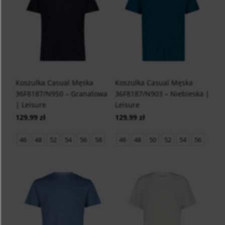
Koszulka Casual Męska
Koszulka Casual Męska
36F8187/N950 – Granatowa
36F8187/N903 – Niebieska |
| Leisure
Leisure
129,99 zł
129,99 zł
46
48
52
54
56
58
46
48
50
52
54
56