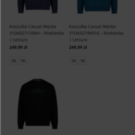
Koszulka Casual Męska
Koszulka Casual Męska
31D4327/10NH – Niebieska
31D4327/M916 – Niebieska
| Leisure
| Leisure
249,99 zł
249,99 zł
56
58
54
58