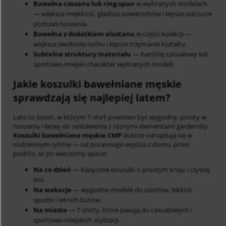
Bawełna czesana lub ring-spun
w wybranych modelach
— większa miękkość, gładsza powierzchnia i lepsze odczucie
podczas noszenia.
Bawełna z dodatkiem elastanu
w części kolekcji —
większa swoboda ruchu i lepsze trzymanie kształtu.
Subtelne struktury materiału
— bardziej casualowy lub
sportowo-miejski charakter wybranych modeli.
Jakie koszulki bawełniane męskie
sprawdzają się najlepiej latem?
Lato to sezon, w którym T-shirt powinien być wygodny, prosty w
noszeniu i łatwy do zestawienia z różnymi elementami garderoby.
Koszulki bawełniane męskie CMP
dobrze odnajdują się w
codziennym rytmie — od porannego wyjścia z domu, przez
podróż, aż po wieczorny spacer.
Na co dzień
— klasyczne koszulki o prostym kroju i czystej
linii.
Na wakacje
— wygodne modele do szortów, lekkich
spodni i letnich butów.
Na miasto
— T-shirty, które pasują do casualowych i
sportowo-miejskich stylizacji.