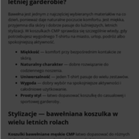
letniej garderobie?
Bawełna jest jednym z najczęściej wybieranych materiałów na co
dzień, ponieważ daje naturalne poczucie komfortu. Jest miękka,
przyjemna dla skóry i dobrze pasuje do luźniejszych, letnich
stylizacji. W koszulkach CMP sprawdza się szczególnie wtedy, gdy
potrzebujesz wygodnego T-shirtu na miasto, urlop, podróż albo
spokojniejszą aktywność.
Miękkość
— komfort przy bezpośrednim kontakcie ze
skórą.
Naturalny charakter
— dobre rozwiązanie do
codziennego noszenia.
Uniwersalność
— jeden T-shirt pasuje do wielu zestawów.
Wygoda
— dobry wybór na spokojniejsze aktywności i
całodniowe użytkowanie.
Prosty styl
— łatwo dopasować koszulkę do casualowej i
sportowej garderoby.
Stylizacje
— bawełniana koszulka w
wielu letnich rolach
Koszulki bawełniane męskie CMP
łatwo dopasować do różnych