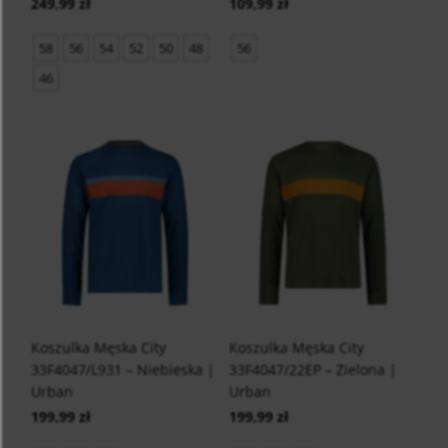
249,99 zł
109,99 zł
58
56
54
52
50
48
56
46
Koszulka Męska City
Koszulka Męska City
33F4047/L931 – Niebieska |
33F4047/22EP – Zielona |
Urban
Urban
199,99 zł
199,99 zł