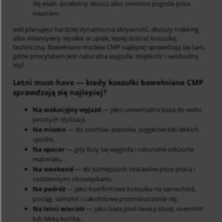
się wiatr, przelotny deszcz albo zmienna pogoda poza
miastem.
Jeśli planujesz bardziej dynamiczną aktywność, dłuższy trekking
albo intensywny wysiłek w upale, lepiej dobrać koszulkę
techniczną. Bawełniane modele CMP najlepiej sprawdzają się tam,
gdzie priorytetem jest naturalna wygoda, miękkość i swobodny
styl.
Letni must-have
— kiedy koszulki bawełniane CMP
sprawdzają się najlepiej?
Na wakacyjny wyjazd
— jako uniwersalna baza do wielu
prostych stylizacji.
Na miasto
— do szortów, jeansów, joggerów lub lekkich
spodni.
Na spacer
— gdy liczy się wygoda i naturalne odczucie
materiału.
Na weekend
— do luźniejszych zestawów poza pracą i
codziennymi obowiązkami.
Na podróż
— jako komfortowa koszulka na samochód,
pociąg, samolot i całodniowe przemieszczanie się.
Na letni wieczór
— jako baza pod cienką bluzę, overshirt
lub lekką kurtkę.