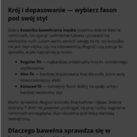
Krój i dopasowanie
— wybierz fason
pod swój styl
Dobra
koszulka bawełniana męska
powinna dobrze leżeć w
ramionach, nie opinać nadmiernie tułowia i pozwalać na
swobodny ruch. Latem warto zwrócić uwagę na to, czy koszulka
nie jest zbyt ciężka, czy ma odpowiednią długość i czy pasuje do
sposobu, w jaki najczęściej ją nosisz.
Regular fit
— najbardziej uniwersalny krój do codziennego
użytkowania.
Slim fit
— bardziej dopasowana linia dla osób, które wolą
nowocześniejszy efekt.
Relaxed fit
— luźniejszy fason dobry na upały, urlop i
bardziej swobodny styl.
Warto sprawdzić długość koszulki, linię barków i rękaw. Dobrze
dobrany T-shirt nie powinien podciągać się przy ruchu, ciągnąć w
ramionach ani wyglądać zbyt obszernie pod lekką warstwą
zewnętrzną.
Dlaczego bawełna sprawdza się w