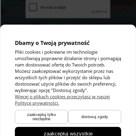
Dbamy o Twoją prywatność
Pliki cookies i pokrewne im technologie
umożliwiają poprawne działanie strony i pomagają
Pomoc
Moje konto
nam dostosować ofertę do Twoich potrzeb.
Możesz zaakceptować wykorzystanie przez nas
Polityka prywatności
Twoje zamówienia
wszystkich tych plików i przejść do sklepu lub
dostosować użycie plików do swoich preferencji,
Regulaminy
Ustawienia konta
wybierając opcję "Dostosuj zgody".
Kontakt
Przechowalnia
Więcej o plikach cookies przeczytasz w naszej
Polityce prywatności.
Płatności i dostawa
O nas
zaakceptuj tylko
dostosuj zgody
niezbędne
Zwroty i reklamacje
O marce
Czas dostawy
Technologie
zaakceptuj wszystkie