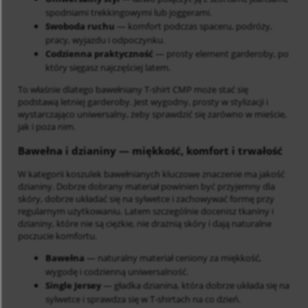
spodniami trekkingowymi lub joggerami.
Swoboda ruchu
— komfort podczas spaceru, podróży,
pracy, wyjazdu i odpoczynku.
Codzienna praktyczność
— prosty element garderoby, po
który sięgasz najczęściej latem.
To właśnie dlatego bawełniany T-shirt CMP może stać się
podstawą letniej garderoby. Jest wygodny, prosty w stylizacji i
wystarczająco uniwersalny, żeby sprawdzić się zarówno w mieście,
jak i poza nim.
Bawełna i dzianiny
— miękkość, komfort i trwałość
W kategorii koszulek bawełnianych kluczowe znaczenie ma jakość
dzianiny. Dobrze dobrany materiał powinien być przyjemny dla
skóry, dobrze układać się na sylwetce i zachowywać formę przy
regularnym użytkowaniu. Latem szczególnie docenisz tkaniny i
dzianiny, które nie są ciężkie, nie drażnią skóry i dają naturalne
poczucie komfortu.
Bawełna
— naturalny materiał ceniony za miękkość,
wygodę i codzienną uniwersalność.
Single Jersey
— gładka dzianina, która dobrze układa się na
sylwetce i sprawdza się w T-shirtach na co dzień.