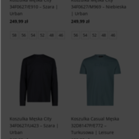
34F0627/E910 – Szara |
34F0627/M969 – Niebieska
Urban
| Urban
249,99 zł
249,99 zł
58
56
54
52
48
46
56
54
52
48
46
Koszulka Męska City
Koszulka Casual Męska
34F0627/U423 – Szara |
32D8147P/E772 –
Urban
Turkusowa | Leisure