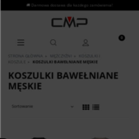
STRONA GŁÓWNA
▸
MĘŻCZYŹNI
▸
KOSZULKI I
KOSZULE
▸
KOSZULKI BAWEŁNIANE MĘSKIE
KOSZULKI BAWEŁNIANE
MĘSKIE