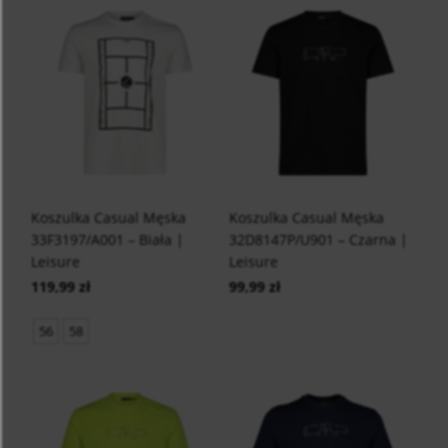
Koszulka Casual Męska
Koszulka Casual Męska
33F3197/A001 – Biała |
32D8147P/U901 – Czarna |
Leisure
Leisure
119,99 zł
99,99 zł
56
58