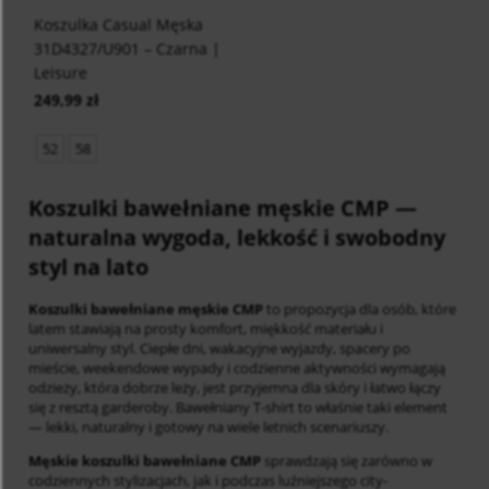
Koszulka Casual Męska
31D4327/U901 – Czarna |
Leisure
249,99 zł
52
58
Koszulki bawełniane męskie CMP
—
naturalna wygoda, lekkość i swobodny
styl na lato
Koszulki bawełniane męskie CMP
to propozycja dla osób, które
latem stawiają na prosty komfort, miękkość materiału i
uniwersalny styl. Ciepłe dni, wakacyjne wyjazdy, spacery po
mieście, weekendowe wypady i codzienne aktywności wymagają
odzieży, która dobrze leży, jest przyjemna dla skóry i łatwo łączy
się z resztą garderoby. Bawełniany T-shirt to właśnie taki element
— lekki, naturalny i gotowy na wiele letnich scenariuszy.
Męskie koszulki bawełniane CMP
sprawdzają się zarówno w
codziennych stylizacjach, jak i podczas luźniejszego city-