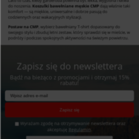
Lato to czas, kiedy garderoba powinna być lekka, wygodna i łatwa
do noszenia.
Koszulki bawełniane męskie CMP
dają właśnie taki
komfort — są miękkie, uniwersalne i dobrze pasują do
codziennych oraz wakacyjnych stylizacji.
Postaw na CMP
, wybierz bawełniany T-shirt dopasowany do
swojego stylu i zbuduj letni zestaw, który sprawdzi się w mieście, w
podróży i podczas spokojnych aktywności na świeżym powietrzu.
Zapisz się do newslettera
Bądź na bieżąco z promocjami i otrzymaj 15%
rabatu!
Zapisz się
Wyrażam zgodę na otrzymywanie newslettera oraz
akceptuję
Regulamin
.