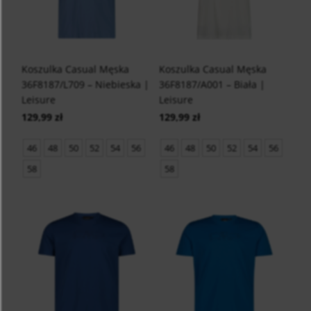
Koszulka Casual Męska
Koszulka Casual Męska
36F8187/L709 – Niebieska |
36F8187/A001 – Biała |
Leisure
Leisure
129,99 zł
129,99 zł
46
48
50
52
54
56
46
48
50
52
54
56
58
58