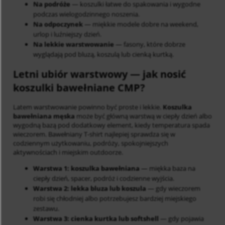
Na podróże
— koszulki łatwe do spakowania i wygodne
podczas wielogodzinnego noszenia.
Na odpoczynek
— miękkie modele dobre na weekend,
urlop i luźniejszy dzień.
Na lekkie warstwowanie
— fasony, które dobrze
wyglądają pod bluzą, koszulą lub cienką kurtką.
Letni ubiór warstwowy
— jak nosić
koszulki bawełniane CMP?
Latem warstwowanie powinno być proste i lekkie.
Koszulka
bawełniana męska
może być główną warstwą w ciepły dzień albo
wygodną bazą pod dodatkowy element, kiedy temperatura spada
wieczorem. Bawełniany T-shirt najlepiej sprawdza się w
codziennym użytkowaniu, podróży, spokojniejszych
aktywnościach i miejskim outdoorze.
Warstwa 1: koszulka bawełniana
— miękka baza na
ciepły dzień, spacer, podróż i codzienne wyjścia.
Warstwa 2: lekka bluza lub koszula
— gdy wieczorem
robi się chłodniej albo potrzebujesz bardziej miejskiego
zestawu.
Warstwa 3: cienka kurtka lub softshell
— gdy pojawia