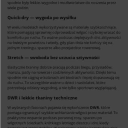
spodnie były lekkie, wygodne i możliwie łatwe do noszenia przez
wiele godzin.
Quick-dry
— wygoda po wysiłku
W wielu modelach wykorzystywane są materiały szybkoschnące,
które pomagają sprawniej odprowadzać wilgoć i szybciej wracać do
komfortu po ruchu. To ważne podczas cieplejszych dni, aktywności
na świeżym powietrzu i wtedy, gdy plan dnia nie kończy się na
jednym treningu, spacerze albo przejażdżce rowerowej.
Stretch
— swoboda bez uczucia sztywności
Elastyczne tkaniny dobrze pracują podczas biegu, przysiadów,
marszu, jazdy na rowerze i codziennych aktywności. Dzięki temu
spodnie nie ciągną w kolanach ani biodrach i lepiej dopasowują się
do ruchu. To szczególnie ważne u dzieci i nastolatek, które
potrzebują odzieży wygodnej, a nie tylko sportowo wyglądającej.
DWR i lekkie tkaniny techniczne
W wybranych fasonach pojawia się wykończenie
DWR
, które
pomaga ograniczyć szybkie wchłanianie wilgoci przez materiał. To
praktyczne wsparcie podczas porannej rosy, spaceru po
wilgotnych ścieżkach, krótkiego letniego deszczu i dni, kiedy
pogoda jest mniej stabilna. W połączeniu z lekką konstrukcją daje