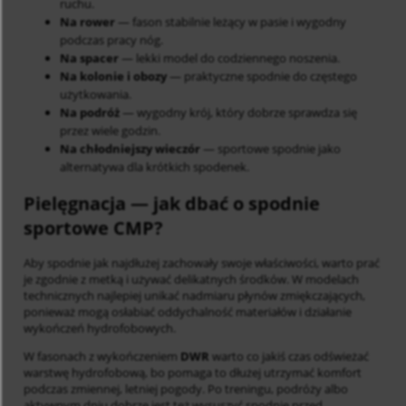
ruchu.
Na rower
— fason stabilnie leżący w pasie i wygodny
podczas pracy nóg.
Na spacer
— lekki model do codziennego noszenia.
Na kolonie i obozy
— praktyczne spodnie do częstego
użytkowania.
Na podróż
— wygodny krój, który dobrze sprawdza się
przez wiele godzin.
Na chłodniejszy wieczór
— sportowe spodnie jako
alternatywa dla krótkich spodenek.
Pielęgnacja
— jak dbać o spodnie
sportowe CMP?
Aby spodnie jak najdłużej zachowały swoje właściwości, warto prać
je zgodnie z metką i używać delikatnych środków. W modelach
technicznych najlepiej unikać nadmiaru płynów zmiękczających,
ponieważ mogą osłabiać oddychalność materiałów i działanie
wykończeń hydrofobowych.
W fasonach z wykończeniem
DWR
warto co jakiś czas odświeżać
warstwę hydrofobową, bo pomaga to dłużej utrzymać komfort
podczas zmiennej, letniej pogody. Po treningu, podróży albo
aktywnym dniu dobrze jest też wysuszyć spodnie przed