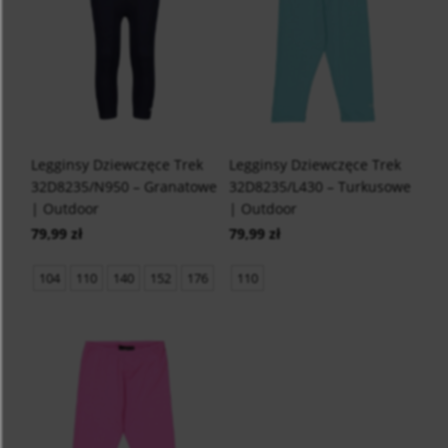
Legginsy Dziewczęce Trek
Legginsy Dziewczęce Trek
32D8235/N950 – Granatowe
32D8235/L430 – Turkusowe
| Outdoor
| Outdoor
79,99 zł
79,99 zł
104
110
140
152
176
110