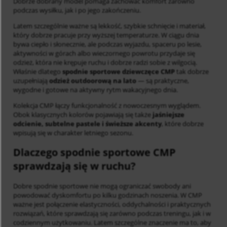
Dobrze dobrany model pomaga zachować komfort zarówno
podczas wysiłku, jak i po jego zakończeniu.
Latem szczególnie ważne są lekkość, szybkie schnięcie i materiał,
który dobrze pracuje przy wyższej temperaturze. W ciągu dnia
bywa ciepło i słonecznie, ale podczas wyjazdu, spaceru po lesie,
aktywności w górach albo wieczornego powrotu przydaje się
odzież, która nie krępuje ruchu i dobrze radzi sobie z wilgocią.
Właśnie dlatego
spodnie sportowe dziewczęce CMP
tak dobrze
uzupełniają
odzież outdoorową na lato
— są praktyczne,
wygodne i gotowe na aktywny rytm wakacyjnego dnia.
Kolekcja CMP łączy funkcjonalność z nowoczesnym wyglądem.
Obok klasycznych kolorów pojawiają się także
jaśniejsze
odcienie, subtelne pastele i świeższe akcenty
, które dobrze
wpisują się w charakter letniego sezonu.
Dlaczego spodnie sportowe CMP
sprawdzają się w ruchu?
Dobre spodnie sportowe nie mogą ograniczać swobody ani
powodować dyskomfortu po kilku godzinach noszenia. W CMP
ważne jest połączenie elastyczności, oddychalności i praktycznych
rozwiązań, które sprawdzają się zarówno podczas treningu, jak i w
codziennym użytkowaniu. Latem szczególne znaczenie ma to, aby