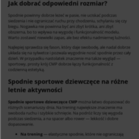
Jak dobrać odpowiedni rozmiar?
Spodnie powinny dobrze leżeć w pasie, nie uciskać podczas
siedzenia i nie ograniczać ruchu przy chodzeniu, schylaniu się czy
biegu. Nogawka nie powinna być ani zbyt krótka, ani zbyt
obszerna, bo to wpływa na wygodę i funkcjonalność modelu.
Warto zostawić niewielki zapas, ale bez efektu nadmiernej luźności.
Najlepiej sprawdza się fason, który daje swobodę, ale nadal dobrze
układa się na sylwetce i pozwala wygodnie nosić spodnie przez cały
dzień. W przypadku nastolatek znaczenie ma także wygląd —
sportowy, prosty krój CMP dobrze łączy funkcjonalność z
codzienną estetyką.
Spodnie sportowe dziewczęce na różne
letnie aktywności
Spodnie sportowe dziewczęce CMP
można łatwo dopasować do
różnych scenariuszy dnia. Na trening największe znaczenie ma
swoboda ruchu i szybkie schnięcie. Na podróż liczy się wygoda
podczas siedzenia, a na spacer albo rower — lekkość i dobre
dopasowanie.
Na trening
— elastyczne spodnie, które nie ograniczają