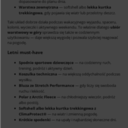
dopasowane do planu dnia.
Warstwa zewnętrzna
— softshell albo
lekka kurtka
trekkingowa
, gdy pojawia się wiatr lub przelotny deszcz.
Taki układ dobrze działa podczas wakacyjnego wyjazdu, spaceru,
kolonii, wycieczki i aktywnego weekendu. To właśnie dlatego
ubiór
warstwowy w góry
sprawdza się także w codziennym
użytkowaniu — daje większą wygodę i pozwala szybciej reagować
na pogodę.
Letni must-have
Spodnie sportowe dziewczęce
— na codzienny ruch,
trening, podróż i aktywny dzień.
Koszulka techniczna
— na większą oddychalność podczas
wysiłku.
Bluza ze Stretch Performance
— gdy liczy się swoboda
ruchu i lekkość.
Polar z Arctic Fleece
— na chłodniejszy wieczór, podróż
albo postój.
Softshell albo lekka kurtka trekkingowa z
ClimaProtect®
— na wiatr i zmienną pogodę.
Krótkie spodenki
— na upały i najbardziej słoneczne dni.