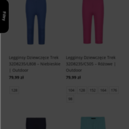
Filtry
Legginsy Dziewczęce Trek
Legginsy Dziewczęce Trek
32D8235/L808 – Niebieskie
32D8235/C505 – Różowe |
| Outdoor
Outdoor
79,99 zł
79,99 zł
128
104
128
152
164
176
98