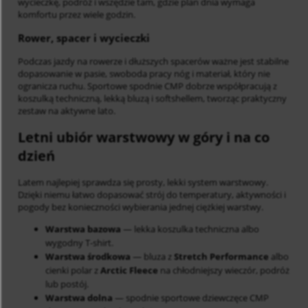
wycieczkę, podróż i wszędzie tam, gdzie plan dnia wymaga
komfortu przez wiele godzin.
Rower, spacer i wycieczki
Podczas jazdy na rowerze i dłuższych spacerów ważne jest stabilne
dopasowanie w pasie, swoboda pracy nóg i materiał, który nie
ogranicza ruchu. Sportowe spodnie CMP dobrze współpracują z
koszulką techniczną, lekką bluzą i softshellem, tworząc praktyczny
zestaw na aktywne lato.
Letni ubiór warstwowy w góry i na co
dzień
Latem najlepiej sprawdza się prosty, lekki system warstwowy.
Dzięki niemu łatwo dopasować strój do temperatury, aktywności i
pogody bez konieczności wybierania jednej ciężkiej warstwy.
Warstwa bazowa
— lekka koszulka techniczna albo
wygodny T-shirt.
Warstwa środkowa
— bluza z
Stretch Performance
albo
cienki polar z
Arctic Fleece
na chłodniejszy wieczór, podróż
lub postój.
Warstwa dolna
— spodnie sportowe dziewczęce CMP