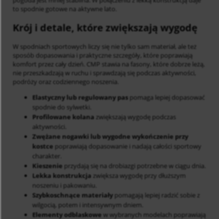
to spodnie gotowe na aktywne lato.
Krój i detale, które zwiększają wygodę
W spodniach sportowych liczy się nie tylko sam materiał, ale też
sposób dopasowania i praktyczne szczegóły, które poprawiają
komfort przez cały dzień. CMP stawia na fasony, które dobrze leżą,
nie przeszkadzają w ruchu i sprawdzają się podczas aktywności,
podróży oraz codziennego noszenia.
Elastyczny lub regulowany pas
pomaga lepiej dopasować
spodnie do sylwetki.
Profilowane kolana
zwiększają wygodę podczas
aktywności.
Zwężane nogawki lub wygodne wykończenie przy
kostce
poprawiają dopasowanie i nadają całości sportowy
charakter.
Kieszenie
przydają się na drobiazgi potrzebne w ciągu dnia.
Lekka konstrukcja
zwiększa wygodę przy dłuższym
noszeniu i pakowaniu.
Szybkoschnące materiały
pomagają lepiej radzić sobie z
wilgocią, potem i intensywnym dniem.
Elementy odblaskowe
w wybranych modelach poprawiają