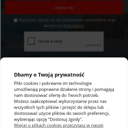
Zapisz się
Wyrażam zgodę na otrzymywanie newslettera oraz
akceptuję
Regulamin
.
Dbamy o Twoją prywatność
Pliki cookies i pokrewne im technologie
umożliwiają poprawne działanie strony i pomagają
Pomoc
Moje konto
nam dostosować ofertę do Twoich potrzeb.
Możesz zaakceptować wykorzystanie przez nas
Polityka prywatności
Twoje zamówienia
wszystkich tych plików i przejść do sklepu lub
dostosować użycie plików do swoich preferencji,
Regulaminy
Ustawienia konta
wybierając opcję "Dostosuj zgody".
Kontakt
Przechowalnia
Więcej o plikach cookies przeczytasz w naszej