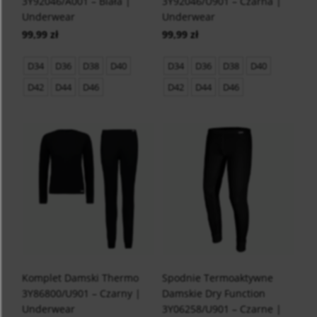
3Y92046/A001 – Biała |
3Y92046/U901 – Czarna |
Underwear
Underwear
99,99 zł
99,99 zł
D34
D36
D38
D40
D34
D36
D38
D40
D42
D44
D46
D42
D44
D46
Komplet Damski Thermo
Spodnie Termoaktywne
3Y86800/U901 – Czarny |
Damskie Dry Function
Underwear
3Y06258/U901 – Czarne |