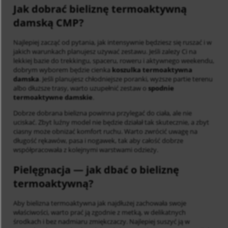
Jak dobrać bieliznę termoaktywną
damską CMP?
Najlepiej zacząć od pytania, jak intensywnie będziesz się ruszać i w
jakich warunkach planujesz używać zestawu. Jeśli zależy Ci na
lekkiej bazie do trekkingu, spaceru, roweru i aktywnego weekendu,
dobrym wyborem będzie cienka
koszulka termoaktywna
damska
. Jeśli planujesz chłodniejsze poranki, wyższe partie terenu
albo dłuższe trasy, warto uzupełnić zestaw o
spodnie
termoaktywne damskie
.
Dobrze dobrana bielizna powinna przylegać do ciała, ale nie
uciskać. Zbyt luźny model nie będzie działał tak skutecznie, a zbyt
ciasny może obniżać komfort ruchu. Warto zwrócić uwagę na
długość rękawów, pasa i nogawek, tak aby całość dobrze
współpracowała z kolejnymi warstwami odzieży.
Pielęgnacja — jak dbać o bieliznę
termoaktywną?
Aby bielizna termoaktywna jak najdłużej zachowała swoje
właściwości, warto prać ją zgodnie z metką, w delikatnych
środkach i bez nadmiaru zmiękczaczy. Najlepiej suszyć ją w