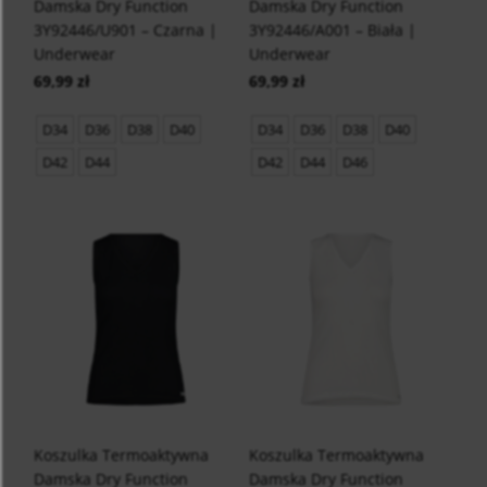
Damska Dry Function
Damska Dry Function
3Y92446/U901 – Czarna |
3Y92446/A001 – Biała |
Underwear
Underwear
69,99 zł
69,99 zł
D34
D36
D38
D40
D34
D36
D38
D40
D42
D44
D42
D44
D46
Koszulka Termoaktywna
Koszulka Termoaktywna
Damska Dry Function
Damska Dry Function