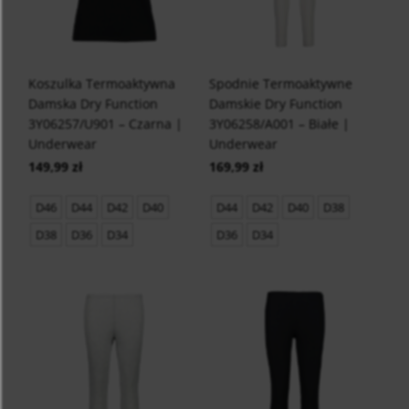
Koszulka Termoaktywna
Spodnie Termoaktywne
Damska Dry Function
Damskie Dry Function
3Y06257/U901 – Czarna |
3Y06258/A001 – Białe |
Underwear
Underwear
149,99 zł
169,99 zł
D46
D44
D42
D40
D44
D42
D40
D38
D38
D36
D34
D36
D34