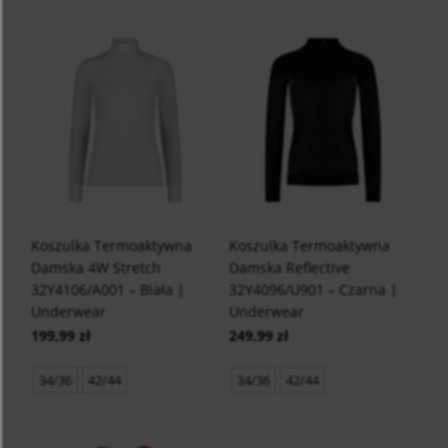
Koszulka Termoaktywna
Koszulka Termoaktywna
Damska 4W Stretch
Damska Reflective
32Y4106/A001 – Biała |
32Y4096/U901 – Czarna |
Underwear
Underwear
199,99 zł
249,99 zł
34/36
42/44
34/36
42/44