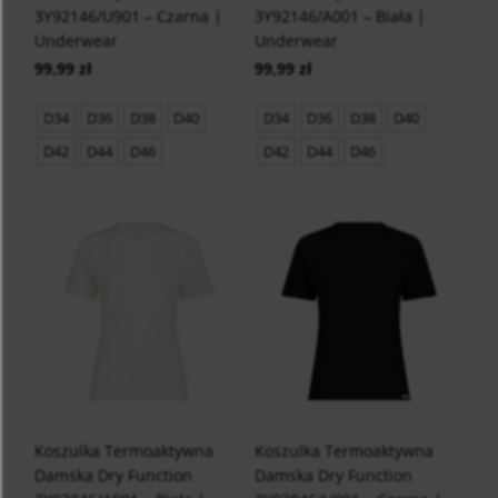
3Y92146/U901 – Czarna |
3Y92146/A001 – Biała |
Underwear
Underwear
99,99 zł
99,99 zł
D34
D36
D38
D40
D34
D36
D38
D40
D42
D44
D46
D42
D44
D46
Koszulka Termoaktywna
Koszulka Termoaktywna
Damska Dry Function
Damska Dry Function