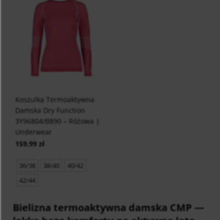
Koszulka Termoaktywna
Damska Dry Function
3Y96804/B890 – Różowa |
Underwear
159,99 zł
36/38
38/40
40/42
42/44
Bielizna termoaktywna damska CMP
—