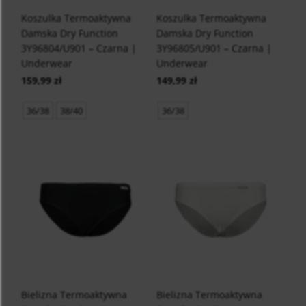
Koszulka Termoaktywna
Koszulka Termoaktywna
Damska Dry Function
Damska Dry Function
3Y96804/U901 – Czarna |
3Y96805/U901 – Czarna |
Underwear
Underwear
159,99 zł
149,99 zł
36/38
38/40
36/38
Bielizna Termoaktywna
Bielizna Termoaktywna