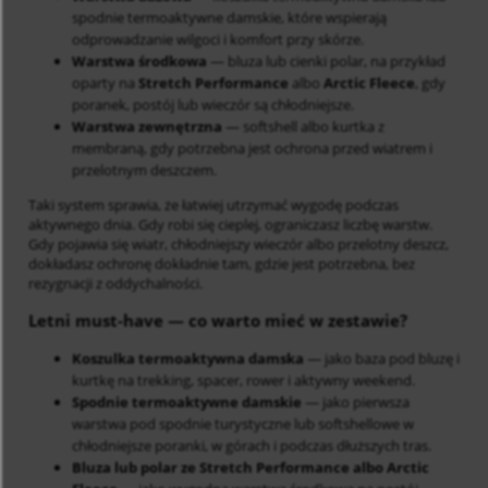
spodnie termoaktywne damskie, które wspierają
odprowadzanie wilgoci i komfort przy skórze.
Warstwa środkowa
— bluza lub cienki polar, na przykład
oparty na
Stretch Performance
albo
Arctic Fleece
, gdy
poranek, postój lub wieczór są chłodniejsze.
Warstwa zewnętrzna
— softshell albo kurtka z
membraną, gdy potrzebna jest ochrona przed wiatrem i
przelotnym deszczem.
Taki system sprawia, że łatwiej utrzymać wygodę podczas
aktywnego dnia. Gdy robi się cieplej, ograniczasz liczbę warstw.
Gdy pojawia się wiatr, chłodniejszy wieczór albo przelotny deszcz,
dokładasz ochronę dokładnie tam, gdzie jest potrzebna, bez
rezygnacji z oddychalności.
Letni must-have — co warto mieć w zestawie?
Koszulka termoaktywna damska
— jako baza pod bluzę i
kurtkę na trekking, spacer, rower i aktywny weekend.
Spodnie termoaktywne damskie
— jako pierwsza
warstwa pod spodnie turystyczne lub softshellowe w
chłodniejsze poranki, w górach i podczas dłuższych tras.
Bluza lub polar ze Stretch Performance albo Arctic