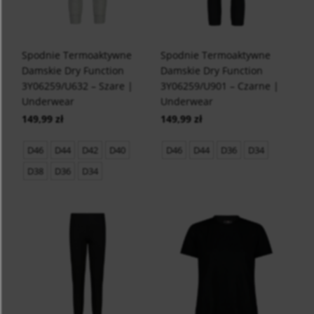
Spodnie Termoaktywne
Spodnie Termoaktywne
Damskie Dry Function
Damskie Dry Function
3Y06259/U632 – Szare |
3Y06259/U901 – Czarne |
Underwear
Underwear
149,99 zł
149,99 zł
D46
D44
D42
D40
D46
D44
D36
D34
D38
D36
D34