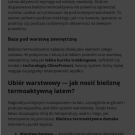
Letnia aktywność wymaga od odzieży swobody. Dobrze
dopasowana bielizna termoaktywna nie powinna ograniczać
ruchów, uciskać ani przesuwać się pod kolejnymi warstwami. To
ważne zarówno podczas trekkingu, jak i na rowerze, spacerze, w
podróży czy podczas codziennych aktywności na świeżym
powietrzu.
Baza pod warstwę zewnętrzną
Bielizna termoaktywna najlepiej działa jako element całego
zestawu. W połączeniu z bluzą lub lekkim polarem oraz warstwą
zewnętrzną, taką jak
lekka kurtka trekkingowa
, softshell czy
model z
technologią ClimaProtect
, tworzy system, który lepiej
reaguje na pogodę i intensywność wysiłku.
Ubiór warstwowy — jak nosić bieliznę
termoaktywną latem?
Najpraktyczniejszym rozwiązaniem na lato, szczególnie w górach i
podczas wyjazdów, jest lekki system warstwowy. Dzięki temu
łatwo dopasujesz strój do temperatury, wiatru i tego, jak
intensywnie się poruszasz.
Bielizna termoaktywna damska
stanowi tu punkt wyjścia.
Warstwa bazowa
— koszulka termoaktywna damska lub