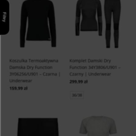
Filtry
Koszulka Termoaktywna
Komplet Damski Dry
Damska Dry Function
Function 34Y3806/U901 –
3Y06256/U901 – Czarna |
Czarny | Underwear
Underwear
299,99 zł
159,99 zł
36/38