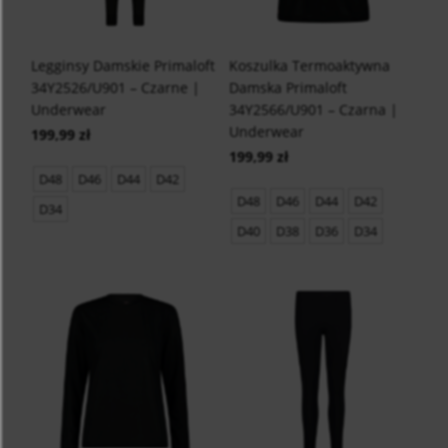
Legginsy Damskie Primaloft
Koszulka Termoaktywna
34Y2526/U901 – Czarne |
Damska Primaloft
Underwear
34Y2566/U901 – Czarna |
Underwear
199,99 zł
199,99 zł
D48
D46
D44
D42
D48
D46
D44
D42
D34
D40
D38
D36
D34