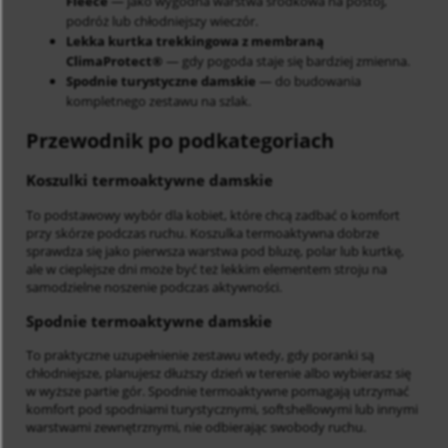
Fleece
— jako wygodna warstwa środkowa na postój,
podróż lub chłodniejszy wieczór.
Lekka kurtka trekkingowa z membraną
ClimaProtect®
— gdy pogoda staje się bardziej zmienna.
Spodnie turystyczne damskie
— do budowania
kompletnego zestawu na szlak.
Przewodnik po podkategoriach
Koszulki termoaktywne damskie
To podstawowy wybór dla kobiet, które chcą zadbać o komfort
przy skórze podczas ruchu. Koszulka termoaktywna dobrze
sprawdza się jako pierwsza warstwa pod bluzę, polar lub kurtkę,
ale w cieplejsze dni może być też lekkim elementem stroju na
samodzielne noszenie podczas aktywności.
Spodnie termoaktywne damskie
To praktyczne uzupełnienie zestawu wtedy, gdy poranki są
chłodniejsze, planujesz dłuższy dzień w terenie albo wybierasz się
w wyższe partie gór. Spodnie termoaktywne pomagają utrzymać
komfort pod spodniami turystycznymi, softshellowymi lub innymi
warstwami zewnętrznymi, nie odbierając swobody ruchu.