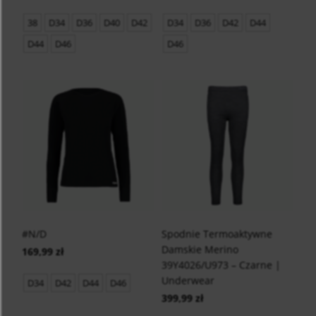
38
D34
D36
D40
D42
D34
D36
D42
D44
D44
D46
D46
#N/D
Spodnie Termoaktywne
Damskie Merino
169,99 zł
39Y4026/U973 – Czarne |
Underwear
D34
D42
D44
D46
399,99 zł