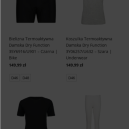
Bielizna Termoaktywna
Koszulka Termoaktywna
Damska Dry Function
Damska Dry Function
35Y6916/U901 – Czarna |
3Y06257/U632 – Szara |
Bike
Underwear
149,99 zł
149,99 zł
D46
D48
D46