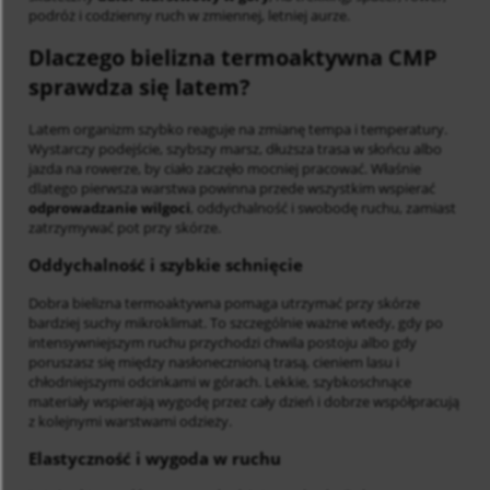
podróż i codzienny ruch w zmiennej, letniej aurze.
Dlaczego bielizna termoaktywna CMP
sprawdza się latem?
Latem organizm szybko reaguje na zmianę tempa i temperatury.
Wystarczy podejście, szybszy marsz, dłuższa trasa w słońcu albo
jazda na rowerze, by ciało zaczęło mocniej pracować. Właśnie
dlatego pierwsza warstwa powinna przede wszystkim wspierać
odprowadzanie wilgoci
, oddychalność i swobodę ruchu, zamiast
zatrzymywać pot przy skórze.
Oddychalność i szybkie schnięcie
Dobra bielizna termoaktywna pomaga utrzymać przy skórze
bardziej suchy mikroklimat. To szczególnie ważne wtedy, gdy po
intensywniejszym ruchu przychodzi chwila postoju albo gdy
poruszasz się między nasłonecznioną trasą, cieniem lasu i
chłodniejszymi odcinkami w górach. Lekkie, szybkoschnące
materiały wspierają wygodę przez cały dzień i dobrze współpracują
z kolejnymi warstwami odzieży.
Elastyczność i wygoda w ruchu