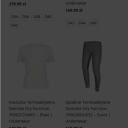
Underwear
279,99 zł
169,99 zł
D34
D36
D38
D40
D42
D44
D46
D42
Koszulka Termoaktywna
Spodnie Termoaktywne
Damska Dry Function
Damskie Dry Function
3Y06257/A001 – Biała |
3Y06258/U632 – Szare |
Underwear
Underwear