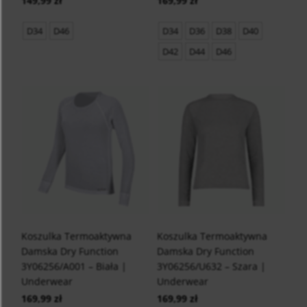
149,99 zł
169,99 zł
D34
D46
D34
D36
D38
D40
D42
D44
D46
Koszulka Termoaktywna
Koszulka Termoaktywna
Damska Dry Function
Damska Dry Function
3Y06256/A001 – Biała |
3Y06256/U632 – Szara |
Underwear
Underwear
169,99 zł
169,99 zł