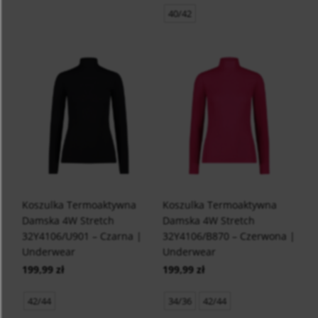
40/42
Koszulka Termoaktywna
Koszulka Termoaktywna
Damska 4W Stretch
Damska 4W Stretch
32Y4106/U901 – Czarna |
32Y4106/B870 – Czerwona |
Underwear
Underwear
199,99 zł
199,99 zł
42/44
34/36
42/44