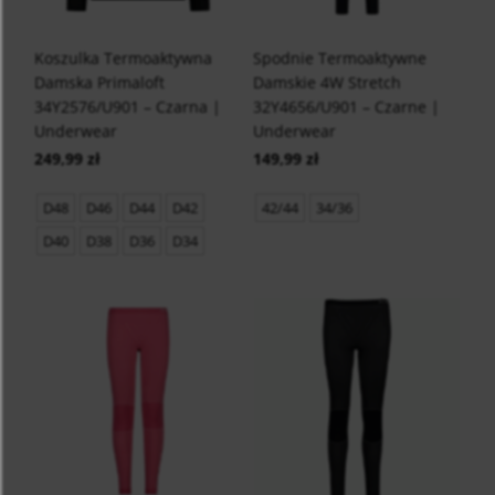
Koszulka Termoaktywna
Spodnie Termoaktywne
Damska Primaloft
Damskie 4W Stretch
34Y2576/U901 – Czarna |
32Y4656/U901 – Czarne |
Underwear
Underwear
249,99 zł
149,99 zł
D48
D46
D44
D42
42/44
34/36
D40
D38
D36
D34