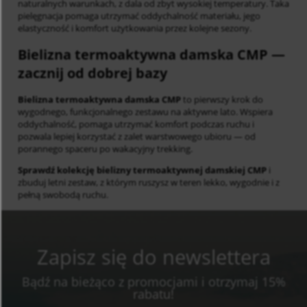
naturalnych warunkach, z dala od zbyt wysokiej temperatury. Taka
pielęgnacja pomaga utrzymać oddychalność materiału, jego
elastyczność i komfort użytkowania przez kolejne sezony.
Bielizna termoaktywna damska CMP
—
zacznij od dobrej bazy
Bielizna termoaktywna damska CMP
to pierwszy krok do
wygodnego, funkcjonalnego zestawu na aktywne lato. Wspiera
oddychalność, pomaga utrzymać komfort podczas ruchu i
pozwala lepiej korzystać z zalet warstwowego ubioru — od
porannego spaceru po wakacyjny trekking.
Sprawdź kolekcję bielizny termoaktywnej damskiej CMP
i
zbuduj letni zestaw, z którym ruszysz w teren lekko, wygodnie i z
pełną swobodą ruchu.
Zapisz się do newslettera
Bądź na bieżąco z promocjami i otrzymaj 15%
rabatu!