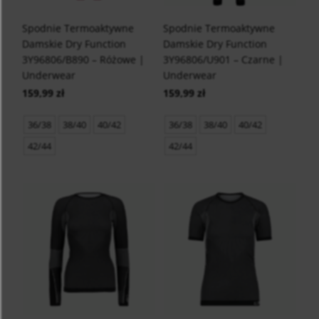
Spodnie Termoaktywne
Spodnie Termoaktywne
Damskie Dry Function
Damskie Dry Function
3Y96806/B890 – Różowe |
3Y96806/U901 – Czarne |
Underwear
Underwear
159,99 zł
159,99 zł
36/38
38/40
40/42
36/38
38/40
40/42
42/44
42/44