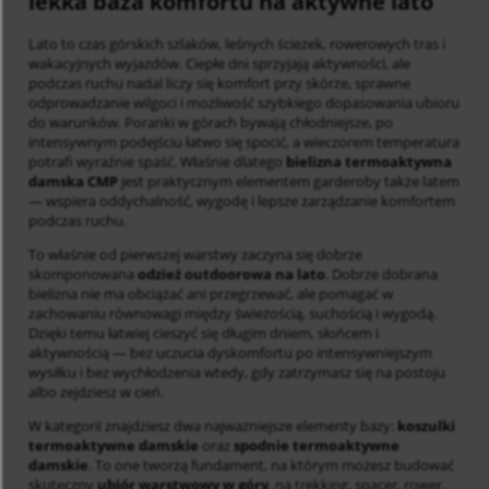
lekka baza komfortu na aktywne lato
Lato to czas górskich szlaków, leśnych ścieżek, rowerowych tras i
wakacyjnych wyjazdów. Ciepłe dni sprzyjają aktywności, ale
podczas ruchu nadal liczy się komfort przy skórze, sprawne
odprowadzanie wilgoci i możliwość szybkiego dopasowania ubioru
do warunków. Poranki w górach bywają chłodniejsze, po
intensywnym podejściu łatwo się spocić, a wieczorem temperatura
potrafi wyraźnie spaść. Właśnie dlatego
bielizna termoaktywna
damska CMP
jest praktycznym elementem garderoby także latem
— wspiera oddychalność, wygodę i lepsze zarządzanie komfortem
podczas ruchu.
To właśnie od pierwszej warstwy zaczyna się dobrze
skomponowana
odzież outdoorowa na lato
. Dobrze dobrana
bielizna nie ma obciążać ani przegrzewać, ale pomagać w
zachowaniu równowagi między świeżością, suchością i wygodą.
Dzięki temu łatwiej cieszyć się długim dniem, słońcem i
aktywnością — bez uczucia dyskomfortu po intensywniejszym
wysiłku i bez wychłodzenia wtedy, gdy zatrzymasz się na postoju
albo zejdziesz w cień.
W kategorii znajdziesz dwa najważniejsze elementy bazy:
koszulki
termoaktywne damskie
oraz
spodnie termoaktywne
damskie
. To one tworzą fundament, na którym możesz budować
skuteczny
ubiór warstwowy w góry
, na trekking, spacer, rower,