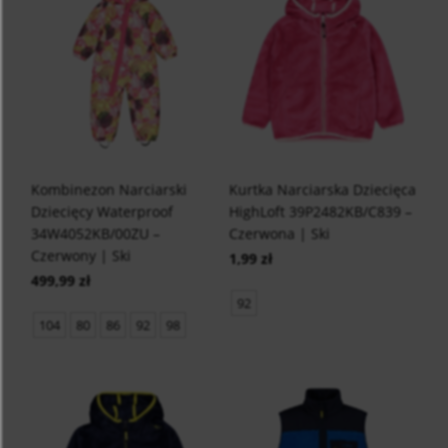
Kombinezon Narciarski
Kurtka Narciarska Dziecięca
Dziecięcy Waterproof
HighLoft 39P2482KB/C839 –
34W4052KB/00ZU –
Czerwona | Ski
Czerwony | Ski
1,99 zł
499,99 zł
92
104
80
86
92
98