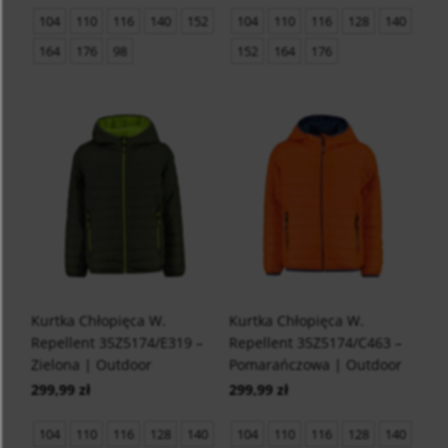
104
110
116
140
152
104
110
116
128
140
164
176
98
152
164
176
Kurtka Chłopięca W.
Kurtka Chłopięca W.
Repellent 35Z5174/E319 –
Repellent 35Z5174/C463 –
Zielona | Outdoor
Pomarańczowa | Outdoor
299,99 zł
299,99 zł
104
110
116
128
140
104
110
116
128
140