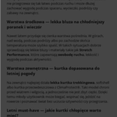
nie przegrzewa się tak łatwo podczas ruchu i może dłużej
zachować wygodę podczas spaceru, wycieczki, podróży czy
zabawy na zewnątrz.
Warstwa środkowa
— lekka bluza na chłodniejszy
poranek i wieczór
Nawet latem przydaje się cienka warstwa pośrednia. W górach,
nad wodą, podczas podróży albo po zachodzie słońca
temperatura może szybko spaść. W takich sytuacjach dobrze
sprawdzają się lekkie bluzy i materiały takie jak
Stretch
Performance
, które zapewniają
swobodę ruchu
, lekkość i
wygodę podczas aktywności.
Warstwa zewnętrzna
— kurtka dopasowana do
letniej pogody
Na zewnątrz najlepiej działa
lekka kurtka trekkingowa
, softshell
albo kurtka przeciwdeszczowa z ClimaProtect®. Taki model chroni
przed wiatrem i wilgocią, a jednocześnie nie jest zbyt ciężki. Dzięki
temu młody użytkownik może biegać, wspinać się, jeździć na
rowerze i poznawać świat bez uczucia sztywności czy przegrzania.
Letni must-have
— jakie kurtki chłopięce warto
mieć?