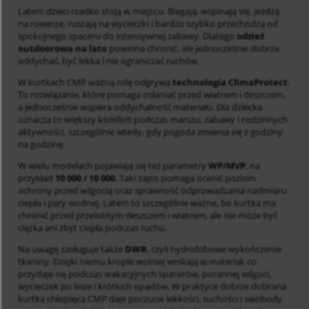
Latem dzieci rzadko stoją w miejscu. Biegają, wspinają się, jeżdżą
na rowerze, ruszają na wycieczki i bardzo szybko przechodzą od
spokojnego spaceru do intensywnej zabawy. Dlatego
odzież
outdoorowa na lato
powinna chronić, ale jednocześnie dobrze
oddychać, być lekka i nie ograniczać ruchów.
W kurtkach CMP ważną rolę odgrywa
technologia ClimaProtect
.
To rozwiązanie, które pomaga osłaniać przed wiatrem i deszczem,
a jednocześnie wspiera oddychalność materiału. Dla dziecka
oznacza to większy komfort podczas marszu, zabawy i rodzinnych
aktywności, szczególnie wtedy, gdy pogoda zmienia się z godziny
na godzinę.
W wielu modelach pojawiają się też parametry
WP/MVP
, na
przykład
10 000 / 10 000
. Taki zapis pomaga ocenić poziom
ochrony przed wilgocią oraz sprawność odprowadzania nadmiaru
ciepła i pary wodnej. Latem to szczególnie ważne, bo kurtka ma
chronić przed przelotnym deszczem i wiatrem, ale nie może być
ciężka ani zbyt ciepła podczas ruchu.
Na uwagę zasługuje także
DWR
, czyli hydrofobowe wykończenie
tkaniny. Dzięki niemu krople wolniej wnikają w materiał, co
przydaje się podczas wakacyjnych spacerów, porannej wilgoci,
wycieczek po lesie i krótkich opadów. W praktyce dobrze dobrana
kurtka chłopięca CMP daje poczucie lekkości, suchości i swobody