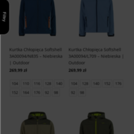
Filtry
Kurtka Chłopięca Softshell
Kurtka Chłopięca Softshell
3A00094/N835 – Niebieska
3A00094/L709 – Niebieska |
| Outdoor
Outdoor
269,99 zł
269,99 zł
104
110
116
128
140
104
128
140
152
176
152
164
176
92
98
92
98