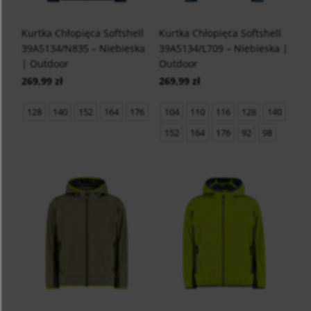
Kurtka Chłopięca Softshell
Kurtka Chłopięca Softshell
39A5134/N835 – Niebieska
39A5134/L709 – Niebieska |
| Outdoor
Outdoor
269,99 zł
269,99 zł
128
140
152
164
176
104
110
116
128
140
152
164
176
92
98