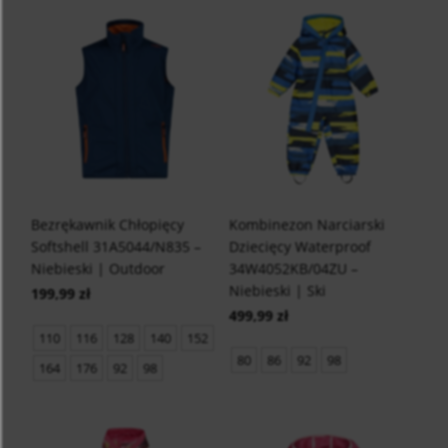
Bezrękawnik Chłopięcy
Kombinezon Narciarski
Softshell 31A5044/N835 –
Dziecięcy Waterproof
Niebieski | Outdoor
34W4052KB/04ZU –
Niebieski | Ski
199,99 zł
499,99 zł
110
116
128
140
152
80
86
92
98
164
176
92
98