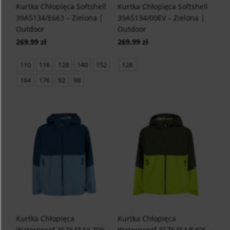
Kurtka Chłopięca Softshell
Kurtka Chłopięca Softshell
39A5134/E663 – Zielona |
39A5134/00EV – Zielona |
Outdoor
Outdoor
269,99 zł
269,99 zł
110
116
128
140
152
128
164
176
92
98
Kurtka Chłopięca
Kurtka Chłopięca
Waterproof 35Z6454/L709 –
Waterproof 35Z6454/E406 –