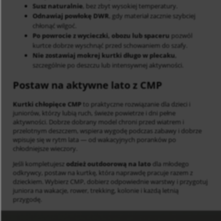
Susz naturalnie
, bez zbyt wysokiej temperatury.
Odnawiaj powłokę DWR
, gdy materiał zacznie szybciej
chłonąć wilgoć.
Po powrocie z wycieczki, obozu lub spaceru
pozwól
kurtce dobrze wyschnąć przed schowaniem do szafy.
Nie zostawiaj mokrej kurtki długo w plecaku
,
szczególnie po deszczu lub intensywnej aktywności.
Postaw na aktywne lato z CMP
Kurtki chłopięce CMP
to praktyczne rozwiązanie dla dzieci i
juniorów, którzy lubią ruch, świeże powietrze i dni pełne
aktywności. Dobrze dobrany model chroni przed wiatrem i
przelotnym deszczem, wspiera wygodę podczas zabawy i dobrze
wpisuje się w rytm lata — od wakacyjnych poranków po
chłodniejsze wieczory.
Jeśli kompletujesz
odzież outdoorową na lato
dla młodego
odkrywcy, postaw na kurtkę, która naprawdę pracuje razem z
dzieckiem. Wybierz CMP, dobierz odpowiednie warstwy i przygotuj
juniora na wakacje, rower, trekking, kolonie i każdą letnią
przygodę.