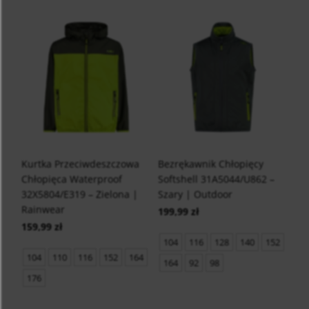
Kurtka Przeciwdeszczowa
Bezrękawnik Chłopięcy
Chłopięca Waterproof
Softshell 31A5044/U862 –
32X5804/E319 – Zielona |
Szary | Outdoor
Rainwear
199,99 zł
159,99 zł
104
116
128
140
152
104
110
116
152
164
164
92
98
176