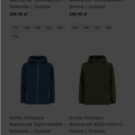
Niebieska | Outdoor
Zielona | Outdoor
299,99 zł
299,99 zł
116
128
140
152
164
104
140
152
164
176
Kurtka Chłopięca
Kurtka Chłopięca
Waterproof 35Z5514/N835 –
Waterproof 35Z5514/E319 –
Niebieska | Outdoor
Zielona | Outdoor