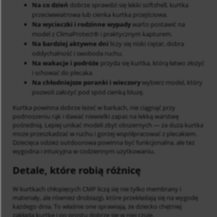
Na co dzień
dobrze sprawdzi się lekki softshell, kurtka
przeciwwiatrowa lub cienka kurtka przejściowa.
Na wycieczki i rodzinne wypady
warto postawić na
model z ClimaProtect® i praktycznym kapturem.
Na bardziej aktywne dni
liczy się niski ciężar, dobra
oddychalność i swoboda ruchu.
Na wakacje i podróże
przyda się kurtka, którą łatwo złożyć
i schować do plecaka.
Na chłodniejsze poranki i wieczory
wybierz model, który
pozwoli założyć pod spód cienką bluzę.
Kurtka powinna dobrze leżeć w barkach, nie ciągnąć przy
podnoszeniu rąk i dawać niewielki zapas na lekką warstwę
pośrednią. Lepiej unikać modeli zbyt obszernych — za duża kurtka
może przeszkadzać w ruchu i gorzej współpracować z plecakiem.
Dziecięca odzież outdoorowa powinna być funkcjonalna, ale też
wygodna i intuicyjna w codziennym użytkowaniu.
Detale, które robią różnicę
W kurtkach chłopięcych CMP liczą się nie tylko membrany i
materiały, ale również drobiazgi, które przekładają się na wygodę
każdego dnia. To właśnie one sprawiają, że dziecko chętniej
zakłada kurtkę i po prostu dobrze się w niej czuje.