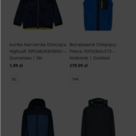
Kurtka Narciarska Dziecięca
Bezrękawnik Chłopięcy
HighLoft 39P2482KB/06NU –
Fleece 35P3284/L573 –
Granatowa | Ski
Niebieski | Outdoor
1,99 zł
279,99 zł
92
164