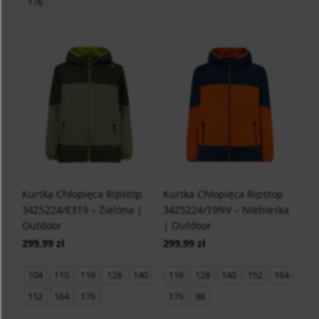
176
Kurtka Chłopięca Ripstop
Kurtka Chłopięca Ripstop
34Z5224/E319 – Zielona |
34Z5224/19NV – Niebieska
Outdoor
| Outdoor
299,99 zł
299,99 zł
104
110
116
128
140
116
128
140
152
164
152
164
176
176
98