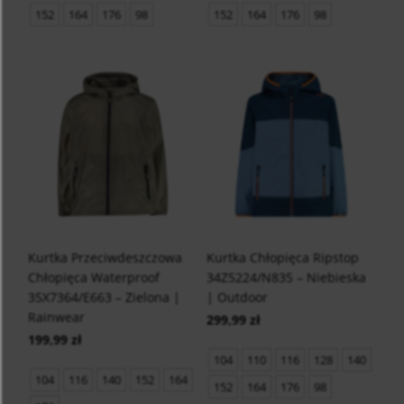
152
164
176
98
152
164
176
98
Kurtka Przeciwdeszczowa
Kurtka Chłopięca Ripstop
Chłopięca Waterproof
34Z5224/N835 – Niebieska
35X7364/E663 – Zielona |
| Outdoor
Rainwear
299,99 zł
199,99 zł
104
110
116
128
140
104
116
140
152
164
152
164
176
98