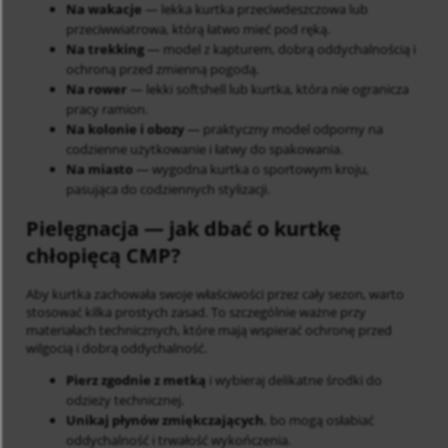
Na wakacje
— lekka kurtka przeciwdeszczowa lub
przeciwwiatrowa, którą łatwo mieć pod ręką.
Na trekking
— model z kapturem, dobrą oddychalnością i
ochroną przed zmienną pogodą.
Na rower
— lekki softshell lub kurtka, która nie ogranicza
pracy ramion.
Na kolonie i obozy
— praktyczny model odporny na
codzienne użytkowanie i łatwy do spakowania.
Na miasto
— wygodna kurtka o sportowym kroju,
pasująca do codziennych stylizacji.
Pielęgnacja
— jak dbać o kurtkę
chłopięcą CMP?
Aby kurtka zachowała swoje właściwości przez cały sezon, warto
stosować kilka prostych zasad. To szczególnie ważne przy
materiałach technicznych, które mają wspierać ochronę przed
wilgocią i dobrą oddychalność.
Pierz zgodnie z metką
i wybieraj delikatne środki do
odzieży technicznej.
Unikaj płynów zmiękczających
, bo mogą osłabiać
oddychalność i trwałość wykończenia.