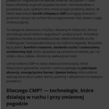
powietrzu. Pogoda potrafi jednak zmieniać się szybko — rano
bywa chłodniej, w górach pojawia się wiatr, nad wodą łatwo o
przewianie, a po upalnym dniu może przyjść przelotny deszcz. W
takich warunkach
kurtki chłopięce CMP
pomagają dzieciom i
juniorom cieszyć się ruchem bez przegrzewania i bez obaw o nagłą
zmianę pogody.
To kategoria stworzona z myślą o aktywnych chłopcach, którzy
potrzebują ubrań lekkich, wygodnych i praktycznych. W kolekcji
znajdziesz modele przeciwdeszczowe, lekkie softshelle, kurtki
trekkingowe i funkcjonalne fasony na rodzinne wyjazdy. Wszystkie
łączy jedno:
komfort noszenia, swoboda ruchu i nowoczesny
outdoorowy styl
, który sprawdza się zarówno w mieście, jak i na
szlaku, placu zabaw, obozie czy wakacyjnej trasie.
Letnia odsłona CMP to także świeższa kolorystyka. Obok
klasycznych granatów, szarości i czerni pojawiają się
jaśniejsze
akcenty, energetyczne barwy i żywsze kolory
, które dobrze
wpisują się w sezon pełen słońca, podróży i aktywności na świeżym
powietrzu.
Dlaczego CMP?
— technologie, które
działają w ruchu i przy zmiennej
pogodzie