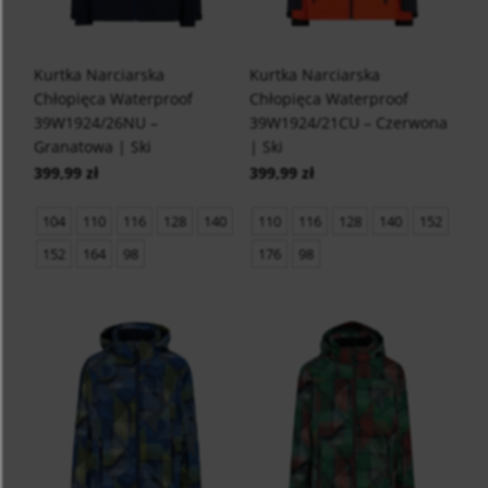
Kurtka Narciarska
Kurtka Narciarska
Chłopięca Waterproof
Chłopięca Waterproof
39W1924/26NU –
39W1924/21CU – Czerwona
Granatowa | Ski
| Ski
399,99 zł
399,99 zł
104
110
116
128
140
110
116
128
140
152
152
164
98
176
98