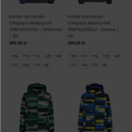
Kurtka Narciarska
Kurtka Narciarska
Chłopięca Waterproof
Chłopięca Waterproof
39W1924/07ZU – Niebieska
39W1924/06ZU – Zielona |
| Ski
Ski
399,99 zł
399,99 zł
104
110
116
128
140
104
110
116
128
140
152
164
176
98
152
164
176
98