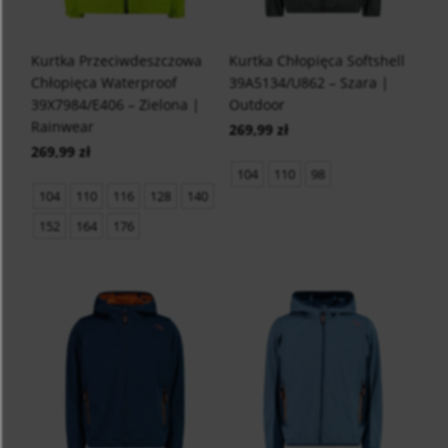
Kurtka Przeciwdeszczowa
Kurtka Chłopięca Softshell
Chłopięca Waterproof
39A5134/U862 – Szara |
39X7984/E406 – Zielona |
Outdoor
Rainwear
269,99 zł
269,99 zł
104
110
98
104
110
116
128
140
152
164
176