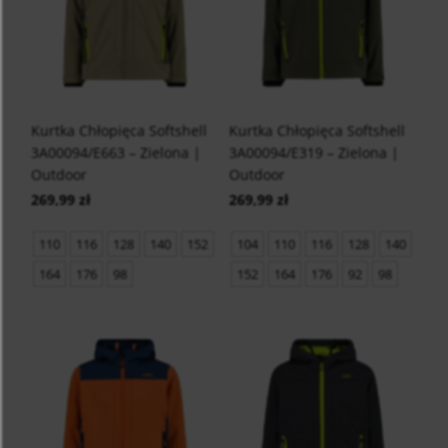
Kurtka Chłopięca Softshell
Kurtka Chłopięca Softshell
3A00094/E663 – Zielona |
3A00094/E319 – Zielona |
Outdoor
Outdoor
269,99 zł
269,99 zł
110
116
128
140
152
104
110
116
128
140
164
176
98
152
164
176
92
98