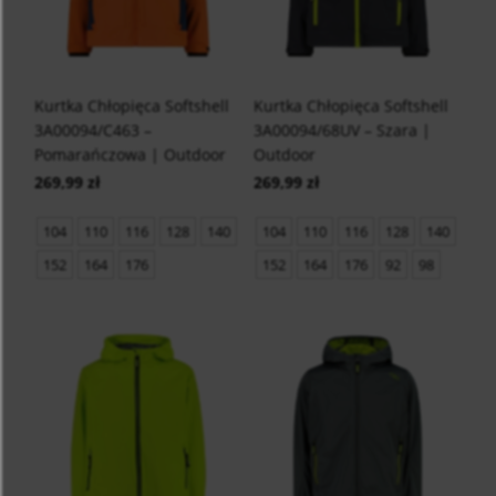
Kurtka Chłopięca Softshell
Kurtka Chłopięca Softshell
3A00094/C463 –
3A00094/68UV – Szara |
Pomarańczowa | Outdoor
Outdoor
269,99 zł
269,99 zł
104
110
116
128
140
104
110
116
128
140
152
164
176
152
164
176
92
98