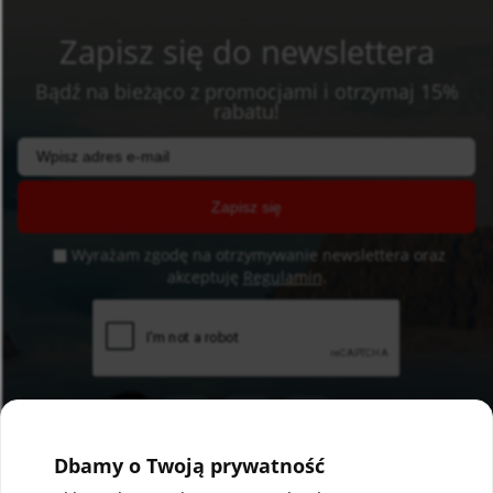
Zapisz się do newslettera
Bądź na bieżąco z promocjami i otrzymaj 15%
rabatu!
Zapisz się
Wyrażam zgodę na otrzymywanie newslettera oraz
akceptuję
Regulamin
.
Dbamy o Twoją prywatność