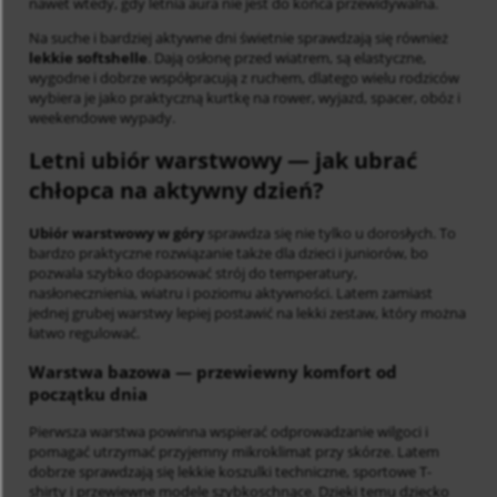
nawet wtedy, gdy letnia aura nie jest do końca przewidywalna.
Na suche i bardziej aktywne dni świetnie sprawdzają się również
lekkie softshelle
. Dają osłonę przed wiatrem, są elastyczne,
wygodne i dobrze współpracują z ruchem, dlatego wielu rodziców
wybiera je jako praktyczną kurtkę na rower, wyjazd, spacer, obóz i
weekendowe wypady.
Letni ubiór warstwowy
— jak ubrać
chłopca na aktywny dzień?
Ubiór warstwowy w góry
sprawdza się nie tylko u dorosłych. To
bardzo praktyczne rozwiązanie także dla dzieci i juniorów, bo
pozwala szybko dopasować strój do temperatury,
nasłonecznienia, wiatru i poziomu aktywności. Latem zamiast
jednej grubej warstwy lepiej postawić na lekki zestaw, który można
łatwo regulować.
Warstwa bazowa
— przewiewny komfort od
początku dnia
Pierwsza warstwa powinna wspierać odprowadzanie wilgoci i
pomagać utrzymać przyjemny mikroklimat przy skórze. Latem
dobrze sprawdzają się lekkie koszulki techniczne, sportowe T-
shirty i przewiewne modele szybkoschnące. Dzięki temu dziecko