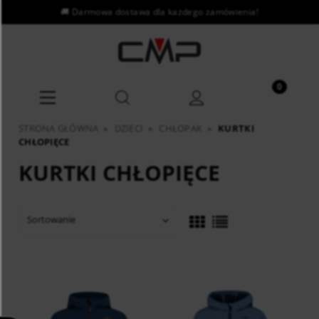
STRONA GŁÓWNA
▸
DZIECI
▸
CHŁOPAK
▸
KURTKI
CHŁOPIĘCE
KURTKI CHŁOPIĘCE