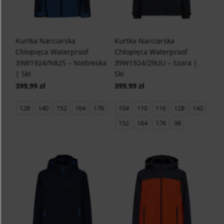
Kurtka Narciarska
Kurtka Narciarska
Chłopięca Waterproof
Chłopięca Waterproof
39W1924/N825 – Niebieska
39W1924/29UU – Szara |
| Ski
Ski
399,99 zł
399,99 zł
128
140
152
164
176
104
110
116
128
140
152
164
176
98