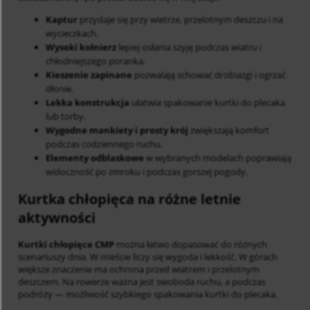
Kaptur
przydaje się przy wietrze, przelotnym deszczu i na
wycieczkach.
Wysoki kołnierz
lepiej osłania szyję podczas wiatru i
chłodniejszego poranka.
Kieszenie zapinane
pozwalają schować drobiazgi i ogrzać
dłonie.
Lekka konstrukcja
ułatwia spakowanie kurtki do plecaka
lub torby.
Wygodne mankiety i prosty krój
zwiększają komfort
podczas codziennego ruchu.
Elementy odblaskowe
w wybranych modelach poprawiają
widoczność po zmroku i podczas gorszej pogody.
Kurtka chłopięca na różne letnie
aktywności
Kurtki chłopięce CMP
można łatwo dopasować do różnych
scenariuszy dnia. W mieście liczy się wygoda i lekkość. W górach
większe znaczenie ma ochrona przed wiatrem i przelotnym
deszczem. Na rowerze ważna jest swoboda ruchu, a podczas
podróży — możliwość szybkiego spakowania kurtki do plecaka.