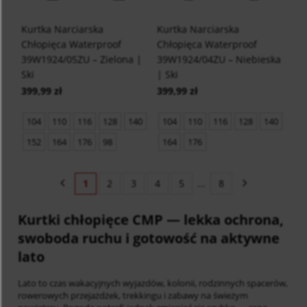
Kurtka Narciarska
Kurtka Narciarska
Chłopięca Waterproof
Chłopięca Waterproof
39W1924/05ZU – Zielona |
39W1924/04ZU – Niebieska
Ski
| Ski
399,99 zł
399,99 zł
104
110
116
128
140
104
110
116
128
140
152
164
176
98
164
176
1
2
3
4
5
...
8
Kurtki chłopięce CMP
— lekka ochrona,
swoboda ruchu i gotowość na aktywne
lato
Lato to czas wakacyjnych wyjazdów, kolonii, rodzinnych spacerów,
rowerowych przejażdżek, trekkingu i zabawy na świeżym