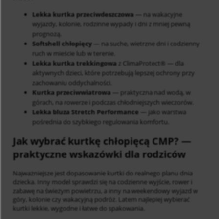
Lekka kurtka przeciwdeszczowa
— na wakacyjne
wyjazdy, kolonie, rodzinne wypady i dni z mniej pewną
prognozą.
Softshell chłopięcy
— na suche, wietrzne dni i codzienny
ruch w mieście lub w terenie.
Lekka kurtka trekkingowa
z ClimaProtect® — dla
aktywnych dzieci, które potrzebują lepszej ochrony przy
zachowaniu oddychalności.
Kurtka przeciwwiatrowa
— praktyczna nad wodą, w
górach, na rowerze i podczas chłodniejszych wieczorów.
Lekka bluza Stretch Performance
— jako warstwa
pośrednia do szybkiego regulowania komfortu.
Jak wybrać kurtkę chłopięcą CMP?
—
praktyczne wskazówki dla rodziców
Najważniejsze jest dopasowanie kurtki do realnego planu dnia
dziecka. Inny model sprawdzi się na codzienne wyjście, rower i
zabawę na świeżym powietrzu, a inny na weekendowy wyjazd w
góry, kolonie czy wakacyjną podróż. Latem najlepiej wybierać
kurtki lekkie, wygodne i łatwe do spakowania.