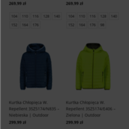
269,99 zł
269,99 zł
104
110
116
128
140
104
110
116
128
140
152
164
176
152
164
176
98
Kurtka Chłopięca W.
Kurtka Chłopięca W.
Repellent 35Z5174/N835 –
Repellent 35Z5174/E406 –
Niebieska | Outdoor
Zielona | Outdoor
299,99 zł
299,99 zł