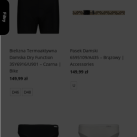
Filtry
Bielizna Termoaktywna
Pasek Damski
Damska Dry Function
6595109/A435 – Brązowy |
35Y6916/U901 – Czarna |
Accessories
Bike
149,99 zł
149,99 zł
U
D46
D48