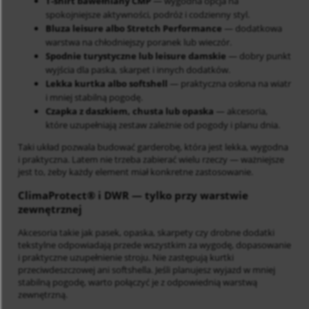
T-shirt bawełniany CMP
— wygodna opcja na
spokojniejsze aktywności, podróż i codzienny styl.
Bluza leisure albo Stretch Performance
— dodatkowa
warstwa na chłodniejszy poranek lub wieczór.
Spodnie turystyczne lub leisure damskie
— dobry punkt
wyjścia dla paska, skarpet i innych dodatków.
Lekka kurtka albo softshell
— praktyczna osłona na wiatr
i mniej stabilną pogodę.
Czapka z daszkiem, chusta lub opaska
— akcesoria,
które uzupełniają zestaw zależnie od pogody i planu dnia.
Taki układ pozwala budować garderobę, która jest lekka, wygodna
i praktyczna. Latem nie trzeba zabierać wielu rzeczy — ważniejsze
jest to, żeby każdy element miał konkretne zastosowanie.
ClimaProtect®
i DWR — tylko przy warstwie
zewnętrznej
Akcesoria takie jak pasek, opaska, skarpety czy drobne dodatki
tekstylne odpowiadają przede wszystkim za wygodę, dopasowanie
i praktyczne uzupełnienie stroju. Nie zastępują kurtki
przeciwdeszczowej ani softshella. Jeśli planujesz wyjazd w mniej
stabilną pogodę, warto połączyć je z odpowiednią warstwą
zewnętrzną.