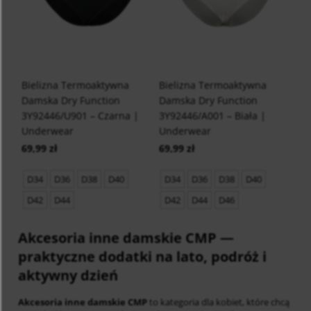
Bielizna Termoaktywna
Bielizna Termoaktywna
Damska Dry Function
Damska Dry Function
3Y92446/U901 – Czarna |
3Y92446/A001 – Biała |
Underwear
Underwear
69,99 zł
69,99 zł
D34
D36
D38
D40
D34
D36
D38
D40
D42
D44
D42
D44
D46
Akcesoria inne damskie CMP
—
praktyczne dodatki na lato, podróż i
aktywny dzień
Akcesoria inne damskie CMP
to kategoria dla kobiet, które chcą