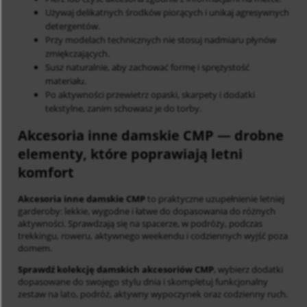
Używaj delikatnych środków piorących i unikaj agresywnych
detergentów.
Przy modelach technicznych nie stosuj nadmiaru płynów
zmiękczających.
Susz naturalnie, aby zachować formę i sprężystość
materiału.
Po aktywności przewietrz opaski, skarpety i dodatki
tekstylne, zanim schowasz je do torby.
Akcesoria inne damskie CMP
— drobne
elementy, które poprawiają letni
komfort
Akcesoria inne damskie CMP
to praktyczne uzupełnienie letniej
garderoby: lekkie, wygodne i łatwe do dopasowania do różnych
aktywności. Sprawdzają się na spacerze, w podróży, podczas
trekkingu, roweru, aktywnego weekendu i codziennych wyjść poza
domem.
Sprawdź kolekcję damskich akcesoriów CMP
, wybierz dodatki
dopasowane do swojego stylu dnia i skompletuj funkcjonalny
zestaw na lato, podróż, aktywny wypoczynek oraz codzienny ruch.