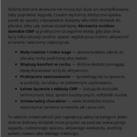
Dobrze dobrane akcesoria nie muszą być duże ani skomplikowane,
żeby poprawiać wygodę. Czasem wystarczy elastyczna opaska,
pasek do spodni, odpowiednie skarpety albo lekki dodatek do
plecaka, żeby cały zestaw działał lepiej.
Akcesoria outdoor
damskie CMP
są praktyczne szczególnie wtedy, gdy plan dnia
łączy kilka sytuacji: podróż, spacer, wyjście poza miasto, aktywność
w terenie i wieczorny odpoczynek.
Mały rozmiar i niska waga
— akcesoria łatwo zabrać do
plecaka, torby podróżnej albo walizki.
Większy komfort w ruchu
— drobne dodatki pomagają
lepiej dopasować strój do aktywności.
Praktyczne zastosowanie
— sprawdzają się na spacerze,
w podróży, na szlaku i w codziennym użytkowaniu.
Łatwe łączenie z odzieżą CMP
— pasują do koszulek
technicznych, bluz, spodni turystycznych, softshelli i kurtek.
Uniwersalny charakter
— wiele dodatków można
wykorzystać zarówno w mieście, jak i poza nim.
To właśnie uniwersalność jest największą zaletą tej kategorii. Jeden
dobrze dobrany dodatek może przydać się podczas wakacyjnego
wyjazdu, codziennego spaceru, aktywnego weekendu, podróży
autem, roweru albo lekkiego trekkingu.