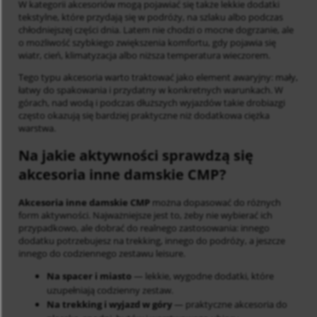
W kategorii akcesoriów mogą pojawiać się także lekkie dodatki
tekstylne, które przydają się w podróży, na szlaku albo podczas
chłodniejszej części dnia. Latem nie chodzi o mocne dogrzanie, ale
o możliwość szybkiego zwiększenia komfortu, gdy pojawia się
wiatr, cień, klimatyzacja albo niższa temperatura wieczorem.
Tego typu akcesoria warto traktować jako element awaryjny: mały,
łatwy do spakowania i przydatny w konkretnych warunkach. W
górach, nad wodą i podczas dłuższych wyjazdów takie drobiazgi
często okazują się bardziej praktyczne niż dodatkowa ciężka
warstwa.
Na jakie aktywności sprawdzą się
akcesoria inne damskie CMP?
Akcesoria inne damskie CMP
można dopasować do różnych
form aktywności. Najważniejsze jest to, żeby nie wybierać ich
przypadkowo, ale dobrać do realnego zastosowania: innego
dodatku potrzebujesz na trekking, innego do podróży, a jeszcze
innego do codziennego zestawu leisure.
Na spacer i miasto
— lekkie, wygodne dodatki, które
uzupełniają codzienny zestaw.
Na trekking i wyjazd w góry
— praktyczne akcesoria do