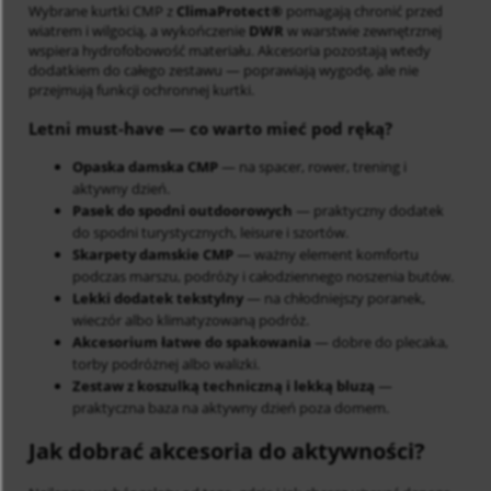
Wybrane kurtki CMP z
ClimaProtect®
pomagają chronić przed
wiatrem i wilgocią, a wykończenie
DWR
w warstwie zewnętrznej
wspiera hydrofobowość materiału. Akcesoria pozostają wtedy
dodatkiem do całego zestawu — poprawiają wygodę, ale nie
przejmują funkcji ochronnej kurtki.
Letni must-have
— co warto mieć pod ręką?
Opaska damska CMP
— na spacer, rower, trening i
aktywny dzień.
Pasek do spodni outdoorowych
— praktyczny dodatek
do spodni turystycznych, leisure i szortów.
Skarpety damskie CMP
— ważny element komfortu
podczas marszu, podróży i całodziennego noszenia butów.
Lekki dodatek tekstylny
— na chłodniejszy poranek,
wieczór albo klimatyzowaną podróż.
Akcesorium łatwe do spakowania
— dobre do plecaka,
torby podróżnej albo walizki.
Zestaw z koszulką techniczną i lekką bluzą
—
praktyczna baza na aktywny dzień poza domem.
Jak dobrać akcesoria do aktywności?