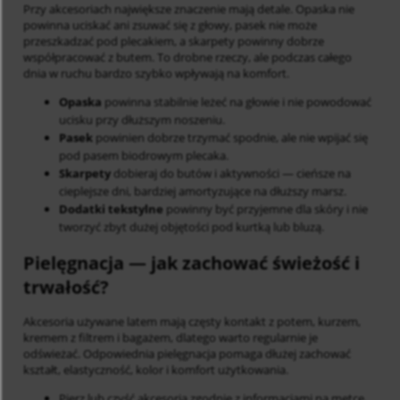
Przy akcesoriach największe znaczenie mają detale. Opaska nie
powinna uciskać ani zsuwać się z głowy, pasek nie może
przeszkadzać pod plecakiem, a skarpety powinny dobrze
współpracować z butem. To drobne rzeczy, ale podczas całego
dnia w ruchu bardzo szybko wpływają na komfort.
Opaska
powinna stabilnie leżeć na głowie i nie powodować
ucisku przy dłuższym noszeniu.
Pasek
powinien dobrze trzymać spodnie, ale nie wpijać się
pod pasem biodrowym plecaka.
Skarpety
dobieraj do butów i aktywności — cieńsze na
cieplejsze dni, bardziej amortyzujące na dłuższy marsz.
Dodatki tekstylne
powinny być przyjemne dla skóry i nie
tworzyć zbyt dużej objętości pod kurtką lub bluzą.
Pielęgnacja
— jak zachować świeżość i
trwałość?
Akcesoria używane latem mają częsty kontakt z potem, kurzem,
kremem z filtrem i bagażem, dlatego warto regularnie je
odświeżać. Odpowiednia pielęgnacja pomaga dłużej zachować
kształt, elastyczność, kolor i komfort użytkowania.
Pierz lub czyść akcesoria zgodnie z informacjami na metce.