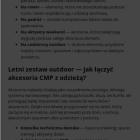
plecaka, spodni, butów i warstwowego ubioru.
Na rower
— elementy, które nie przeszkadzają podczas
ruchu i łatwo współpracują z odzieżą sportową.
Na podróż
— dodatki kompaktowe, lekkie i łatwe do
spakowania.
Na aktywny weekend
— akcesoria, które zwiększają
wygodę podczas całego dnia poza domem.
Na codzienny outdoor
— drobne elementy przydatne
między miastem, spacerem i odpoczynkiem na świeżym
powietrzu.
Letni zestaw outdoor
— jak łączyć
akcesoria CMP z odzieżą?
Akcesoria najlepiej działają jako uzupełnienie prostego, letniego
systemu warstwowego. Nie zastępują koszulki, bluzy ani kurtki, ale
pomagają lepiej dopasować cały zestaw do warunków i
aktywności. Dzięki nim łatwiej przygotować się na dzień, który
zaczyna się w mieście, później prowadzi poza dom, a kończy
wieczornym spacerem albo powrotem z podróży.
Koszulka techniczna damska
— baza na trekking, spacer,
trening i aktywny dzień.