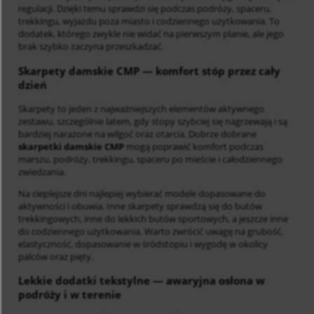
regulacji. Dzięki temu sprawdzi się podczas podróży, spaceru,
trekkingu, wyjazdu poza miasto i codziennego użytkowania. To
dodatek, którego zwykle nie widać na pierwszym planie, ale jego
brak szybko zaczyna przeszkadzać.
Skarpety damskie CMP
— komfort stóp przez cały
dzień
Skarpety to jeden z najważniejszych elementów aktywnego
zestawu, szczególnie latem, gdy stopy szybciej się nagrzewają i są
bardziej narażone na wilgoć oraz otarcia. Dobrze dobrane
skarpetki damskie CMP
mogą poprawić komfort podczas
marszu, podróży, trekkingu, spaceru po mieście i całodziennego
zwiedzania.
Na cieplejsze dni najlepiej wybierać modele dopasowane do
aktywności i obuwia. Inne skarpety sprawdzą się do butów
trekkingowych, inne do lekkich butów sportowych, a jeszcze inne
do codziennego użytkowania. Warto zwrócić uwagę na grubość,
elastyczność, dopasowanie w śródstopiu i wygodę w okolicy
palców oraz pięty.
Lekkie dodatki tekstylne
— awaryjna osłona w
podróży i w terenie