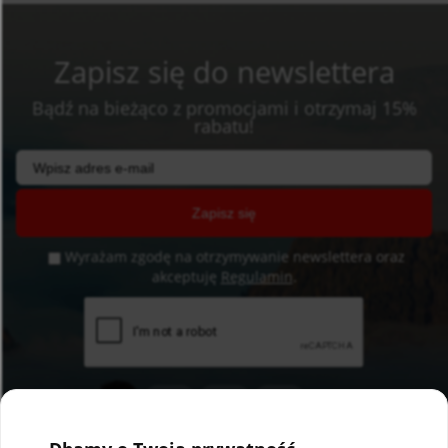
Zapisz się do newslettera
Bądź na bieżąco z promocjami i otrzymaj 15%
rabatu!
Zapisz się
Wyrażam zgodę na otrzymywanie newslettera oraz
akceptuję
Regulamin
.