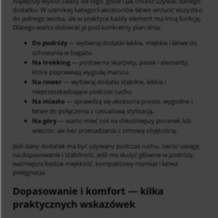
Najlepszy wybór zależy od tego, gdzie i jak chcesz używać danego
dodatku. W szerokiej kategorii akcesoriów łatwo wrzucić wszystko
do jednego worka, ale w praktyce każdy element ma inną funkcję.
Dlatego warto dobierać je pod konkretny plan dnia.
Do podróży
— wybieraj dodatki lekkie, miękkie i łatwe do
schowania w bagażu.
Na trekking
— postaw na skarpety, pasek i elementy,
które poprawiają wygodę marszu.
Na rower
— wybieraj dodatki stabilne, lekkie i
nieprzeszkadzające podczas ruchu.
Na miasto
— sprawdzą się akcesoria proste, wygodne i
łatwe do połączenia z casualową stylizacją.
Na góry
— warto mieć coś na chłodniejszy poranek lub
wieczór, ale bez przesadzania z zimową objętością.
Jeśli dany dodatek ma być używany podczas ruchu, zwróć uwagę
na dopasowanie i stabilność. Jeśli ma służyć głównie w podróży,
ważniejsza będzie miękkość, kompaktowy rozmiar i łatwa
pielęgnacja.
Dopasowanie i komfort
— kilka
praktycznych wskazówek