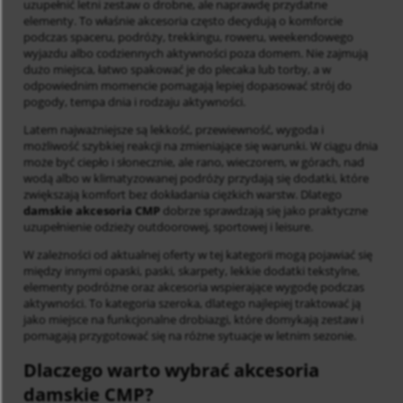
uzupełnić letni zestaw o drobne, ale naprawdę przydatne
elementy. To właśnie akcesoria często decydują o komforcie
podczas spaceru, podróży, trekkingu, roweru, weekendowego
wyjazdu albo codziennych aktywności poza domem. Nie zajmują
dużo miejsca, łatwo spakować je do plecaka lub torby, a w
odpowiednim momencie pomagają lepiej dopasować strój do
pogody, tempa dnia i rodzaju aktywności.
Latem najważniejsze są lekkość, przewiewność, wygoda i
możliwość szybkiej reakcji na zmieniające się warunki. W ciągu dnia
może być ciepło i słonecznie, ale rano, wieczorem, w górach, nad
wodą albo w klimatyzowanej podróży przydają się dodatki, które
zwiększają komfort bez dokładania ciężkich warstw. Dlatego
damskie akcesoria CMP
dobrze sprawdzają się jako praktyczne
uzupełnienie odzieży outdoorowej, sportowej i leisure.
W zależności od aktualnej oferty w tej kategorii mogą pojawiać się
między innymi opaski, paski, skarpety, lekkie dodatki tekstylne,
elementy podróżne oraz akcesoria wspierające wygodę podczas
aktywności. To kategoria szeroka, dlatego najlepiej traktować ją
jako miejsce na funkcjonalne drobiazgi, które domykają zestaw i
pomagają przygotować się na różne sytuacje w letnim sezonie.
Dlaczego warto wybrać akcesoria
damskie CMP?