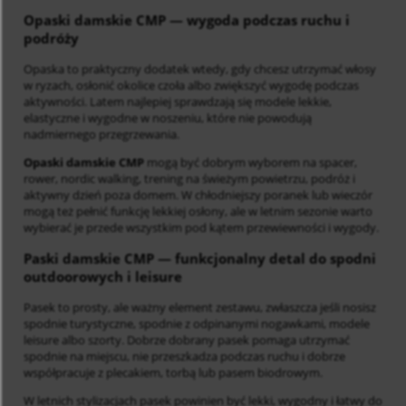
Opaski damskie CMP
— wygoda podczas ruchu i
podróży
Opaska to praktyczny dodatek wtedy, gdy chcesz utrzymać włosy
w ryzach, osłonić okolice czoła albo zwiększyć wygodę podczas
aktywności. Latem najlepiej sprawdzają się modele lekkie,
elastyczne i wygodne w noszeniu, które nie powodują
nadmiernego przegrzewania.
Opaski damskie CMP
mogą być dobrym wyborem na spacer,
rower, nordic walking, trening na świeżym powietrzu, podróż i
aktywny dzień poza domem. W chłodniejszy poranek lub wieczór
mogą też pełnić funkcję lekkiej osłony, ale w letnim sezonie warto
wybierać je przede wszystkim pod kątem przewiewności i wygody.
Paski damskie CMP
— funkcjonalny detal do spodni
outdoorowych i leisure
Pasek to prosty, ale ważny element zestawu, zwłaszcza jeśli nosisz
spodnie turystyczne, spodnie z odpinanymi nogawkami, modele
leisure albo szorty. Dobrze dobrany pasek pomaga utrzymać
spodnie na miejscu, nie przeszkadza podczas ruchu i dobrze
współpracuje z plecakiem, torbą lub pasem biodrowym.
W letnich stylizacjach pasek powinien być lekki, wygodny i łatwy do