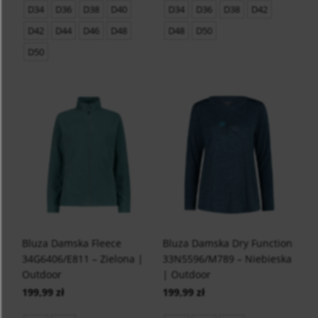
D34
D36
D38
D40
D34
D36
D38
D42
D42
D44
D46
D48
D48
D50
D50
Bluza Damska Fleece
Bluza Damska Dry Function
34G6406/E811 – Zielona |
33N5596/M789 – Niebieska
Outdoor
| Outdoor
199,99 zł
199,99 zł