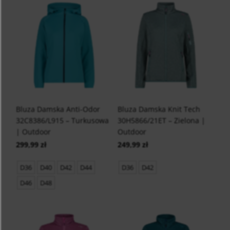
Bluza Damska Anti-Odor
Bluza Damska Knit Tech
32C8386/L915 – Turkusowa
30H5866/21ET – Zielona |
| Outdoor
Outdoor
299,99 zł
249,99 zł
D36
D40
D42
D44
D36
D42
D46
D48