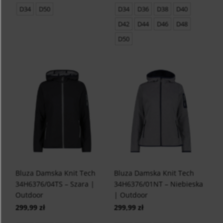
D34
D50
D34
D36
D38
D40
D42
D44
D46
D48
D50
Bluza Damska Knit Tech
Bluza Damska Knit Tech
34H6376/04TS – Szara |
34H6376/01NT – Niebieska
Outdoor
| Outdoor
299,99 zł
299,99 zł