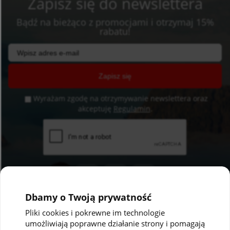
Zapisz się do newslettera
Bądź na bieżąco z promocjami i otrzymaj 15%
rabatu!
Zapisz się
Wyrażam zgodę na otrzymywanie newslettera oraz
akceptuję
Regulamin
.
Dbamy o Twoją prywatność
Pliki cookies i pokrewne im technologie
umożliwiają poprawne działanie strony i pomagają