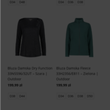
D34
D48
D34
D36
D38
Bluza Damska Dry Function
Bluza Damska Fleece
33N5596/32UT – Szara |
33H2356/E811 – Zielona |
Outdoor
Outdoor
199,99 zł
199,99 zł
D38
D44
D34
D36
D38
D50