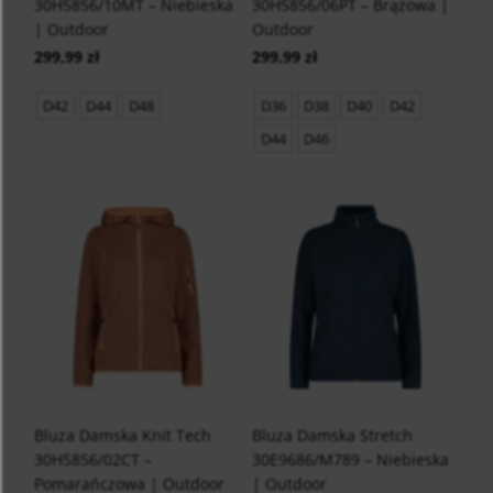
30H5856/10MT – Niebieska
30H5856/06PT – Brązowa |
| Outdoor
Outdoor
299,99 zł
299,99 zł
D42
D44
D48
D36
D38
D40
D42
D44
D46
Bluza Damska Knit Tech
Bluza Damska Stretch
30H5856/02CT –
30E9686/M789 – Niebieska
Pomarańczowa | Outdoor
| Outdoor