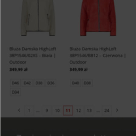
Bluza Damska HighLoft
Bluza Damska HighLoft
38P1546/02XS – Biała |
38P1546/B812 – Czerwona |
Outdoor
Outdoor
349,99 zł
349,99 zł
D46
D42
D38
D36
D40
D38
D34
1
...
9
10
11
12
13
...
24