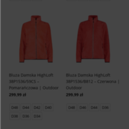
Bluza Damska HighLoft
Bluza Damska HighLoft
38P1536/59CS –
38P1536/B812 – Czerwona |
Pomarańczowa | Outdoor
Outdoor
299,99 zł
299,99 zł
D48
D44
D42
D40
D48
D46
D44
D36
D38
D36
D34