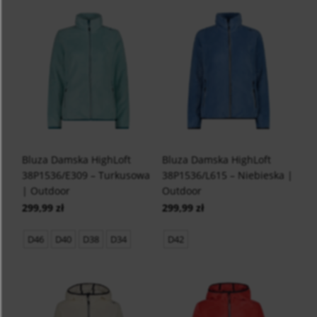
Bluza Damska HighLoft
Bluza Damska HighLoft
38P1536/E309 – Turkusowa
38P1536/L615 – Niebieska |
| Outdoor
Outdoor
299,99 zł
299,99 zł
D46
D40
D38
D34
D42