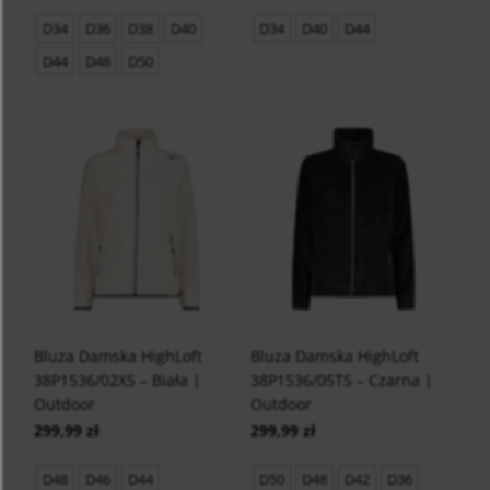
D34
D36
D38
D40
D34
D40
D44
D44
D48
D50
Bluza Damska HighLoft
Bluza Damska HighLoft
38P1536/02XS – Biała |
38P1536/05TS – Czarna |
Outdoor
Outdoor
299,99 zł
299,99 zł
D48
D46
D44
D50
D48
D42
D36