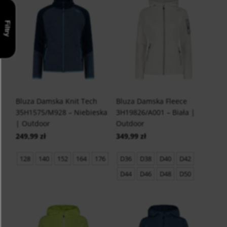
Filtry
Bluza Damska Knit Tech
Bluza Damska Fleece
35H1575/M928 – Niebieska
3H19826/A001 – Biała |
| Outdoor
Outdoor
249,99 zł
349,99 zł
128
140
152
164
176
D36
D38
D40
D42
D44
D46
D48
D50