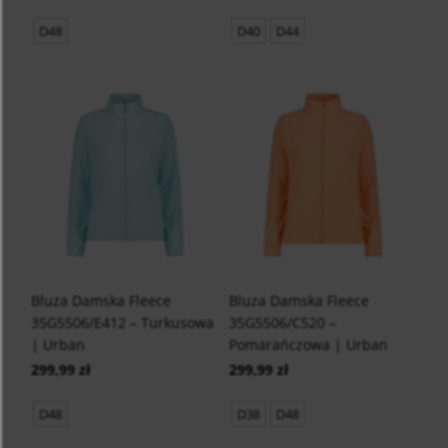
D48
D40
D44
Bluza Damska Fleece
Bluza Damska Fleece
35G5506/E412 – Turkusowa
35G5506/C520 –
| Urban
Pomarańczowa | Urban
299,99 zł
299,99 zł
D48
D38
D48