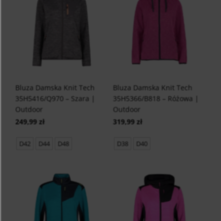
Bluza Damska Knit Tech
Bluza Damska Knit Tech
35H5416/Q970 – Szara |
35H5366/B818 – Różowa |
Outdoor
Outdoor
249,99 zł
319,99 zł
D42
D44
D48
D38
D40