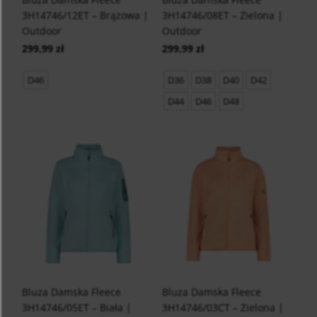
3H14746/12ET – Brązowa |
3H14746/08ET – Zielona |
Outdoor
Outdoor
299,99 zł
299,99 zł
D46
D36
D38
D40
D42
D44
D46
D48
Bluza Damska Fleece
Bluza Damska Fleece
3H14746/05ET – Biała |
3H14746/03CT – Zielona |