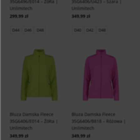
35G6496/E014 – Żółta |
35G6406/U423 – Szara |
Unlimitech
Unlimitech
299,99 zł
349,99 zł
D44
D46
D48
D40
D42
D48
Bluza Damska Fleece
Bluza Damska Fleece
35G6406/E014 – Żółta |
35G6406/B818 – Różowa |
Unlimitech
Unlimitech
349,99 zł
349,99 zł