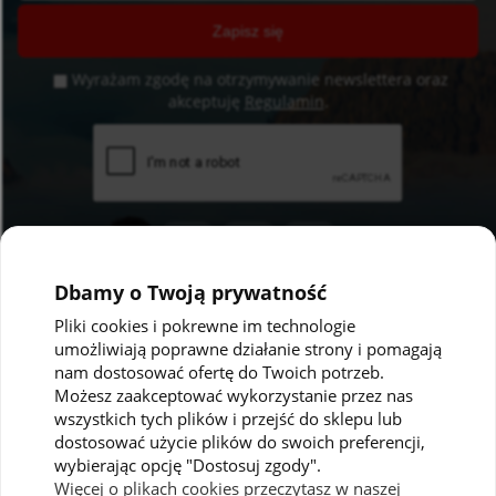
Zapisz się
Wyrażam zgodę na otrzymywanie newslettera oraz
akceptuję
Regulamin
.
Dbamy o Twoją prywatność
Pliki cookies i pokrewne im technologie
umożliwiają poprawne działanie strony i pomagają
Pomoc
Moje konto
nam dostosować ofertę do Twoich potrzeb.
Możesz zaakceptować wykorzystanie przez nas
Polityka prywatności
Twoje zamówienia
wszystkich tych plików i przejść do sklepu lub
dostosować użycie plików do swoich preferencji,
Regulaminy
Ustawienia konta
wybierając opcję "Dostosuj zgody".
Kontakt
Przechowalnia
Więcej o plikach cookies przeczytasz w naszej