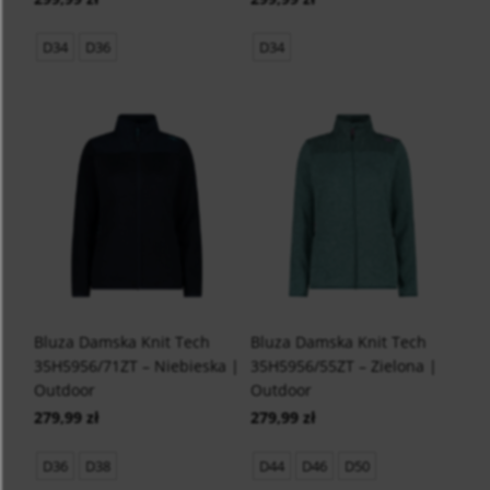
D34
D36
D34
Bluza Damska Knit Tech
Bluza Damska Knit Tech
35H5956/71ZT – Niebieska |
35H5956/55ZT – Zielona |
Outdoor
Outdoor
279,99 zł
279,99 zł
D36
D38
D44
D46
D50