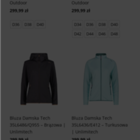
Outdoor
Outdoor
299,99 zł
299,99 zł
D36
D38
D40
D34
D36
D38
D40
D42
D44
D46
D48
Bluza Damska Tech
Bluza Damska Tech
35L6486/Q955 – Brązowa |
35L6436/E412 – Turkusowa
Unlimitech
| Unlimitech
299,99 zł
299,99 zł