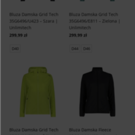
Bluza Damska Grid Tech
Bluza Damska Grid Tech
35G6496/U423 – Szara |
35G6496/E811 – Zielona |
Unlimitech
Unlimitech
299,99 zł
299,99 zł
D40
D44
D46
Bluza Damska Grid Tech
Bluza Damska Fleece