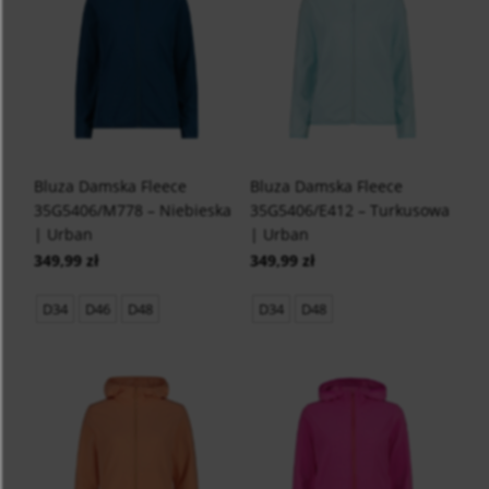
Bluza Damska Fleece
Bluza Damska Fleece
35G5406/M778 – Niebieska
35G5406/E412 – Turkusowa
| Urban
| Urban
349,99 zł
349,99 zł
D34
D46
D48
D34
D48