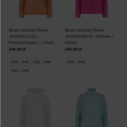
Bluza Damska Fleece
Bluza Damska Fleece
35G5406/C520 –
35G5406/B818 – Różowa |
Pomarańczowa | Urban
Urban
349,99 zł
349,99 zł
D34
D36
D38
D40
D34
D48
D42
D44