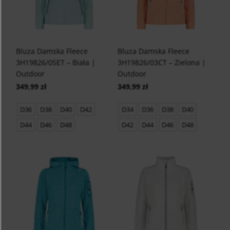
Bluza Damska Fleece
Bluza Damska Fleece
3H19826/05ET – Biała |
3H19826/03CT – Zielona |
Outdoor
Outdoor
349,99 zł
349,99 zł
D36
D38
D40
D42
D34
D36
D38
D40
D44
D46
D48
D42
D44
D46
D48