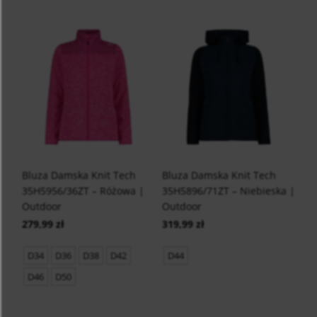
Bluza Damska Knit Tech
Bluza Damska Knit Tech
35H5956/36ZT – Różowa |
35H5896/71ZT – Niebieska |
Outdoor
Outdoor
279,99 zł
319,99 zł
D34
D36
D38
D42
D44
D46
D50