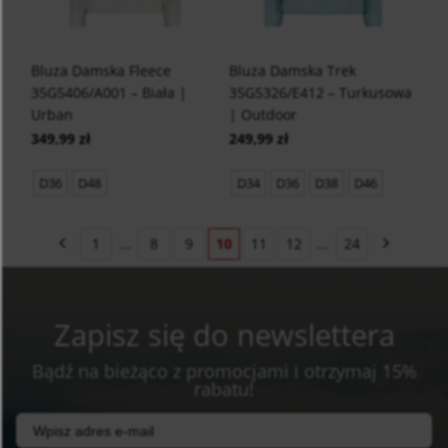
Bluza Damska Fleece
Bluza Damska Trek
35G5406/A001 – Biała |
35G5326/E412 – Turkusowa
Urban
| Outdoor
349,99 zł
249,99 zł
D36
D48
D34
D36
D38
D46
1
...
8
9
10
11
12
...
24
Zapisz się do newslettera
Bądź na bieżąco z promocjami i otrzymaj 15%
rabatu!