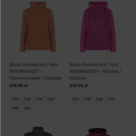
Bluza Damska Knit Tech
Bluza Damska Knit Tech
35H5896/60ZT –
35H5896/36ZT – Różowa |
Pomarańczowa | Outdoor
Outdoor
319,99 zł
319,99 zł
D34
D36
D38
D40
D34
D38
D48
D50
D48
D50