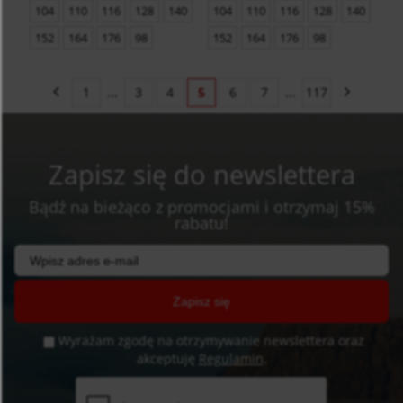
104
110
116
128
140
104
110
116
128
140
152
164
176
98
152
164
176
98
1
...
3
4
5
6
7
...
117
Zapisz się do newslettera
Bądź na bieżąco z promocjami i otrzymaj 15%
rabatu!
Zapisz się
Wyrażam zgodę na otrzymywanie newslettera oraz
akceptuję
Regulamin
.