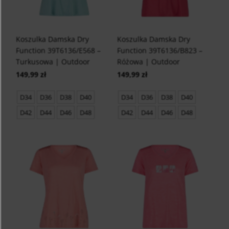
Koszulka Damska Dry
Koszulka Damska Dry
Function 39T6136/E568 –
Function 39T6136/B823 –
Turkusowa | Outdoor
Różowa | Outdoor
149,99 zł
149,99 zł
D34
D36
D38
D40
D34
D36
D38
D40
D42
D44
D46
D48
D42
D44
D46
D48