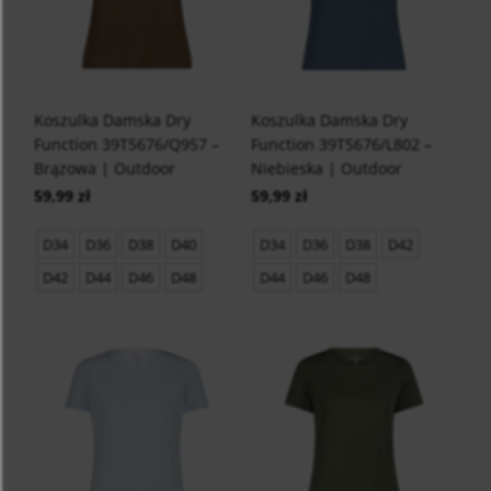
Koszulka Damska Dry
Koszulka Damska Dry
Function 39T5676/Q957 –
Function 39T5676/L802 –
Brązowa | Outdoor
Niebieska | Outdoor
59,99 zł
59,99 zł
D34
D36
D38
D40
D34
D36
D38
D42
D42
D44
D46
D48
D44
D46
D48