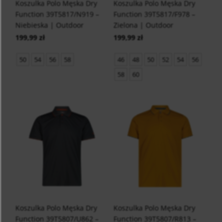
Koszulka Polo Męska Dry
Koszulka Polo Męska Dry
Function 39T5817/N919 –
Function 39T5817/F978 –
Niebieska | Outdoor
Zielona | Outdoor
199,99 zł
199,99 zł
50
54
56
58
46
48
50
52
54
56
58
60
Koszulka Polo Męska Dry
Koszulka Polo Męska Dry
Function 39T5807/U862 –
Function 39T5807/R813 –