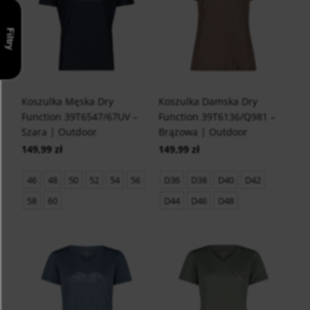
Filtry
Koszulka Męska Dry
Koszulka Damska Dry
Function 39T6547/67UV –
Function 39T6136/Q981 –
Szara | Outdoor
Brązowa | Outdoor
149,99 zł
149,99 zł
46
48
50
52
54
56
D36
D38
D40
D42
58
60
D44
D46
D48