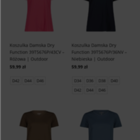
Koszulka Damska Dry
Koszulka Damska Dry
Function 39T5676P/43CV –
Function 39T5676P/36NV –
Różowa | Outdoor
Niebieska | Outdoor
59,99 zł
59,99 zł
D42
D44
D46
D34
D36
D38
D40
D42
D44
D46