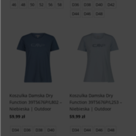
46
48
50
52
56
58
D36
D38
D40
D42
D44
D46
D48
Koszulka Damska Dry
Koszulka Damska Dry
Function 39T5676P/L802 –
Function 39T5676P/L253 –
Niebieska | Outdoor
Niebieska | Outdoor
59,99 zł
59,99 zł
D34
D36
D38
D40
D34
D44
D46
D48