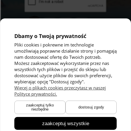
Dbamy o Twoją prywatność
Pliki cookies i pokrewne im technologie
umożliwiają poprawne działanie strony i pomagają
Pomoc
Moje konto
nam dostosować ofertę do Twoich potrzeb.
Możesz zaakceptować wykorzystanie przez nas
Polityka prywatności
Twoje zamówienia
wszystkich tych plików i przejść do sklepu lub
dostosować użycie plików do swoich preferencji,
Regulaminy
Ustawienia konta
wybierając opcję "Dostosuj zgody".
Kontakt
Przechowalnia
Więcej o plikach cookies przeczytasz w naszej
Polityce prywatności.
Płatności i dostawa
O nas
zaakceptuj tylko
dostosuj zgody
niezbędne
Zwroty i reklamacje
O marce
Czas dostawy
Technologie
zaakceptuj wszystkie
Blog