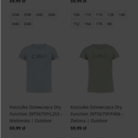
59,99 zł
59,99 zł
D34
D36
D42
D44
104
110
116
128
140
D46
D48
152
164
176
98
Koszulka Dziewczęca Dry
Koszulka Dziewczęca Dry
Function 39T5675P/L253 –
Function 39T5675P/F406 –
Niebieska | Outdoor
Zielona | Outdoor
59,99 zł
59,99 zł