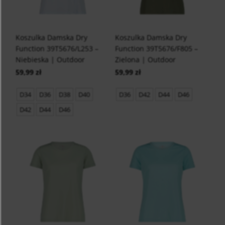
Koszulka Damska Dry
Koszulka Damska Dry
Function 39T5676/L253 –
Function 39T5676/F805 –
Niebieska | Outdoor
Zielona | Outdoor
59,99 zł
59,99 zł
D34
D36
D38
D40
D36
D42
D44
D46
D42
D44
D46