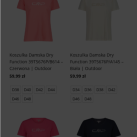
Koszulka Damska Dry
Koszulka Damska Dry
Function 39T5676P/B614 –
Function 39T5676P/A145 –
Czerwona | Outdoor
Biała | Outdoor
59,99 zł
59,99 zł
D38
D40
D42
D44
D34
D36
D38
D42
D46
D48
D46
D48