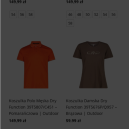
149,99 zł
149,99 zł
54
56
58
46
48
50
52
54
56
58
Koszulka Polo Męska Dry
Koszulka Damska Dry
Function 39T5807/C451 –
Function 39T5676P/Q957 –
Pomarańczowa | Outdoor
Brązowa | Outdoor
149,99 zł
59,99 zł