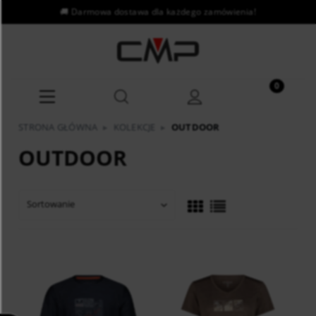
STRONA GŁÓWNA
▸
KOLEKCJE
▸
OUTDOOR
OUTDOOR