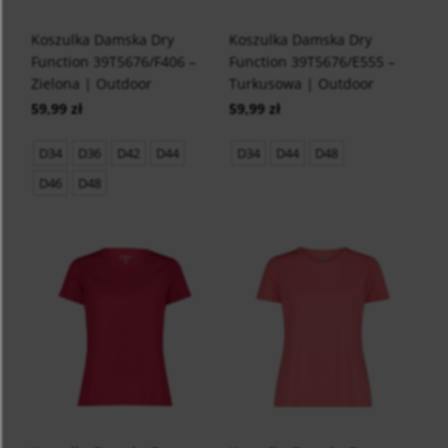
Koszulka Damska Dry
Koszulka Damska Dry
Function 39T5676/F406 –
Function 39T5676/E555 –
Zielona | Outdoor
Turkusowa | Outdoor
59,99 zł
59,99 zł
D34
D36
D42
D44
D34
D44
D48
D46
D48