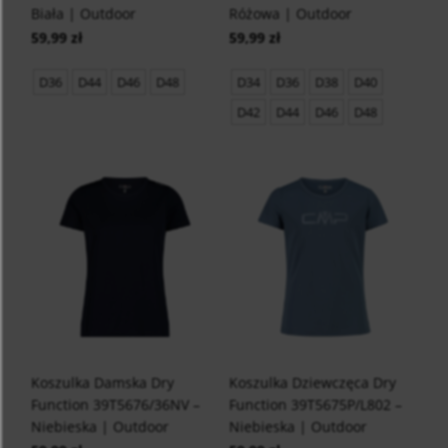
Biała | Outdoor
Różowa | Outdoor
59,99 zł
59,99 zł
D36
D44
D46
D48
D34
D36
D38
D40
D42
D44
D46
D48
Koszulka Damska Dry
Koszulka Dziewczęca Dry
Function 39T5676/36NV –
Function 39T5675P/L802 –
Niebieska | Outdoor
Niebieska | Outdoor