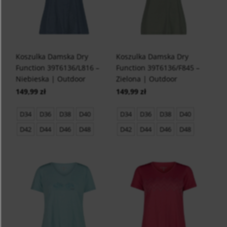
Koszulka Damska Dry
Koszulka Damska Dry
Function 39T6136/L816 –
Function 39T6136/F845 –
Niebieska | Outdoor
Zielona | Outdoor
149,99 zł
149,99 zł
D34
D36
D38
D40
D34
D36
D38
D40
D42
D44
D46
D48
D42
D44
D46
D48