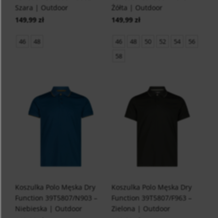
Szara | Outdoor
Żółta | Outdoor
149,99 zł
149,99 zł
46
48
46
48
50
52
54
56
58
Koszulka Polo Męska Dry
Koszulka Polo Męska Dry
Function 39T5807/N903 –
Function 39T5807/F963 –
Niebieska | Outdoor
Zielona | Outdoor