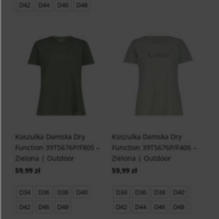
D42
D44
D46
D48
Koszulka Damska Dry
Koszulka Damska Dry
Function 39T5676P/F805 –
Function 39T5676P/F406 –
Zielona | Outdoor
Zielona | Outdoor
59,99 zł
59,99 zł
D34
D36
D38
D40
D34
D36
D38
D40
D42
D46
D48
D42
D44
D46
D48