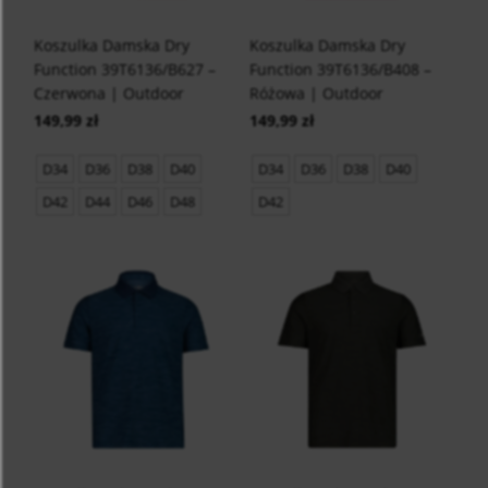
Koszulka Damska Dry
Koszulka Damska Dry
Function 39T6136/B627 –
Function 39T6136/B408 –
Czerwona | Outdoor
Różowa | Outdoor
149,99 zł
149,99 zł
D34
D36
D38
D40
D34
D36
D38
D40
D42
D44
D46
D48
D42