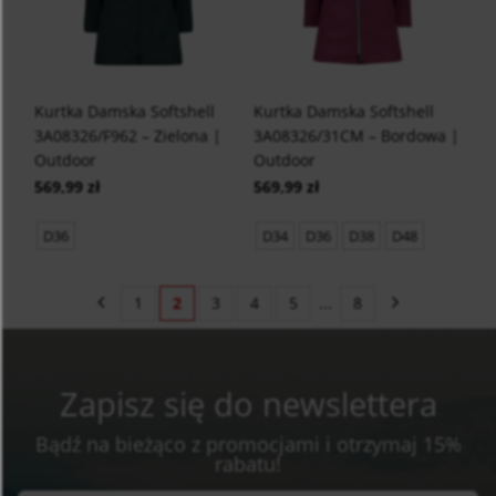
Kurtka Damska Softshell
Kurtka Damska Softshell
3A08326/F962 – Zielona |
3A08326/31CM – Bordowa |
Outdoor
Outdoor
569,99 zł
569,99 zł
D36
D34
D36
D38
D48
1
2
3
4
5
...
8
Zapisz się do newslettera
Bądź na bieżąco z promocjami i otrzymaj 15%
rabatu!