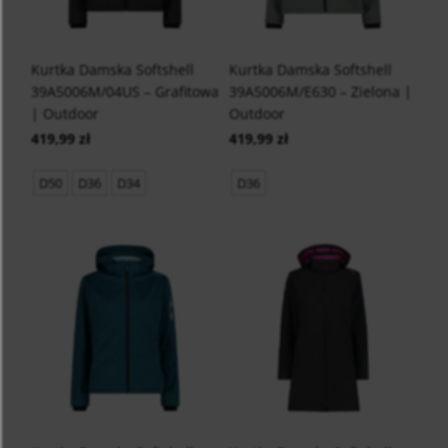
Kurtka Damska Softshell
Kurtka Damska Softshell
39A5006M/04US – Grafitowa
39A5006M/E630 – Zielona |
| Outdoor
Outdoor
419,99 zł
419,99 zł
D50
D36
D34
D36