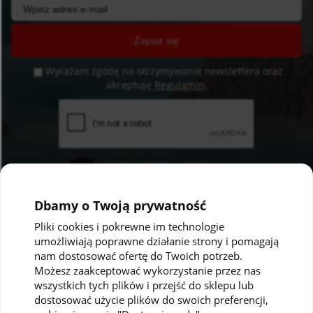
Zapisz się
Wyrażam zgodę na otrzymywanie newslettera oraz
akceptuję
Regulamin
.
Dbamy o Twoją prywatność
Pliki cookies i pokrewne im technologie
umożliwiają poprawne działanie strony i pomagają
Pomoc
Moje konto
nam dostosować ofertę do Twoich potrzeb.
Możesz zaakceptować wykorzystanie przez nas
Polityka prywatności
Twoje zamówienia
wszystkich tych plików i przejść do sklepu lub
dostosować użycie plików do swoich preferencji,
Regulaminy
Ustawienia konta