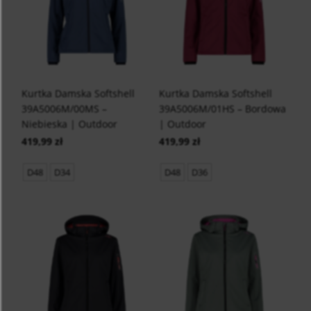
Kurtka Damska Softshell
Kurtka Damska Softshell
39A5006M/00MS –
39A5006M/01HS – Bordowa
Niebieska | Outdoor
| Outdoor
419,99 zł
419,99 zł
D48
D34
D48
D36