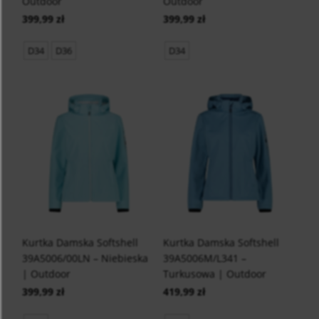
Outdoor
Outdoor
399,99 zł
399,99 zł
D34
D36
D34
Kurtka Damska Softshell
Kurtka Damska Softshell
39A5006/00LN – Niebieska
39A5006M/L341 –
| Outdoor
Turkusowa | Outdoor
399,99 zł
419,99 zł