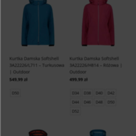
Kurtka Damska Softshell
Kurtka Damska Softshell
3A22226/L711 – Turkusowa
3A22226/H814 – Różowa |
| Outdoor
Outdoor
549,99 zł
499,99 zł
D50
D34
D38
D40
D42
D44
D46
D48
D50
D52