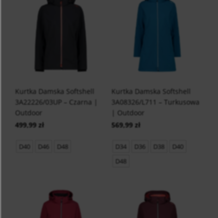
Kurtka Damska Softshell
Kurtka Damska Softshell
3A22226/03UP – Czarna |
3A08326/L711 – Turkusowa
Outdoor
| Outdoor
499,99 zł
569,99 zł
D40
D46
D48
D34
D36
D38
D40
D48