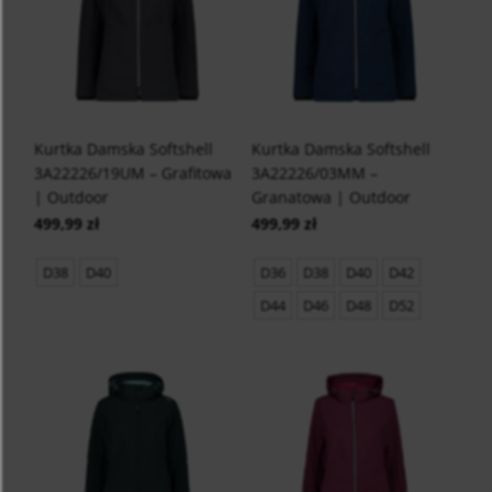
Kurtka Damska Softshell
Kurtka Damska Softshell
3A22226/19UM – Grafitowa
3A22226/03MM –
| Outdoor
Granatowa | Outdoor
499,99 zł
499,99 zł
D38
D40
D36
D38
D40
D42
D44
D46
D48
D52