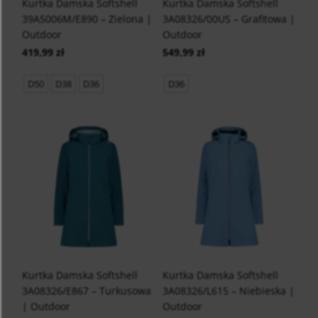
Kurtka Damska Softshell
Kurtka Damska Softshell
39A5006M/E890 – Zielona |
3A08326/00US – Grafitowa |
Outdoor
Outdoor
419,99 zł
549,99 zł
D50
D38
D36
D36
Kurtka Damska Softshell
Kurtka Damska Softshell
3A08326/E867 – Turkusowa
3A08326/L615 – Niebieska |
| Outdoor
Outdoor