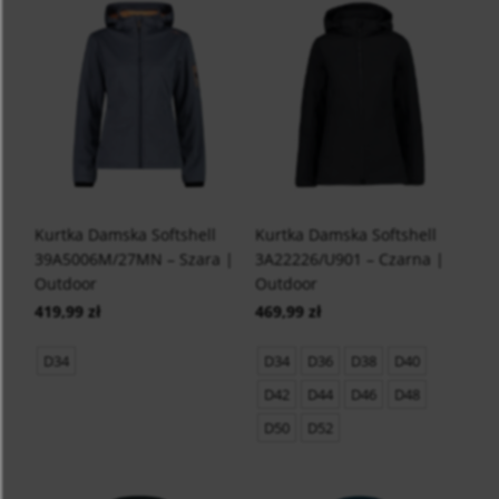
Kurtka Damska Softshell
Kurtka Damska Softshell
39A5006M/27MN – Szara |
3A22226/U901 – Czarna |
Outdoor
Outdoor
419,99 zł
469,99 zł
D34
D34
D36
D38
D40
D42
D44
D46
D48
D50
D52