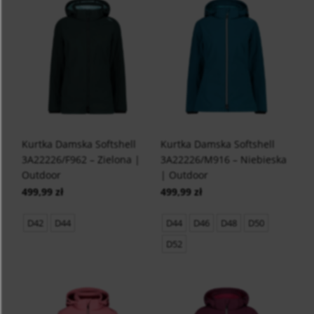
Kurtka Damska Softshell
Kurtka Damska Softshell
3A22226/F962 – Zielona |
3A22226/M916 – Niebieska
Outdoor
| Outdoor
499,99 zł
499,99 zł
D42
D44
D44
D46
D48
D50
D52