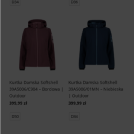
D34
D36
Kurtka Damska Softshell
Kurtka Damska Softshell
39A5006/C904 – Bordowa |
39A5006/01MN – Niebieska
Outdoor
| Outdoor
399,99 zł
399,99 zł
D50
D34