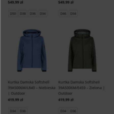
549,99 zł
549,99 zł
D50
D38
D36
D34
D46
D34
Kurtka Damska Softshell
Kurtka Damska Softshell
39A5006M/L840 – Niebieska
39A5006M/E459 – Zielona |
| Outdoor
Outdoor
419,99 zł
419,99 zł
D34
D36
D34
D36