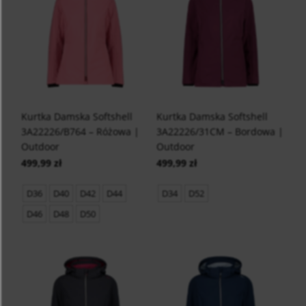
Kurtka Damska Softshell
Kurtka Damska Softshell
3A22226/B764 – Różowa |
3A22226/31CM – Bordowa |
Outdoor
Outdoor
499,99 zł
499,99 zł
D36
D40
D42
D44
D34
D52
D46
D48
D50