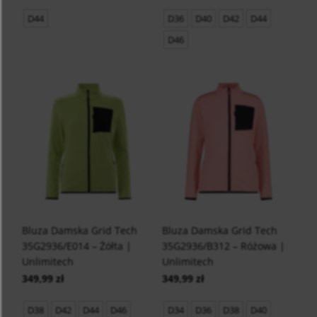
D44
D36
D40
D42
D44
D46
Bluza Damska Grid Tech
Bluza Damska Grid Tech
35G2936/E014 – Żółta |
35G2936/B312 – Różowa |
Unlimitech
Unlimitech
349,99 zł
349,99 zł
D38
D42
D44
D46
D34
D36
D38
D40