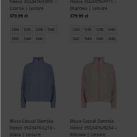
Fleece 35G3476/U901 –
Fleece 35G3476/P711 –
Czarna | Leisure
Brązowa | Leisure
379,99 zł
379,99 zł
D34
D36
D38
D40
D34
D36
D38
D40
D42
D44
D46
D42
D44
D46
D48
Bluza Casual Damska
Bluza Casual Damska
Fleece 35G3476/L210 –
Fleece 35G3476/B234 –
Szara | Leisure
Różowa | Leisure