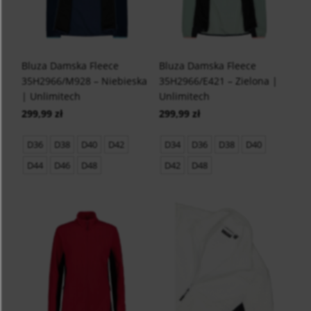
Bluza Damska Fleece
Bluza Damska Fleece
35H2966/M928 – Niebieska
35H2966/E421 – Zielona |
| Unlimitech
Unlimitech
299,99 zł
299,99 zł
D36
D38
D40
D42
D34
D36
D38
D40
D44
D46
D48
D42
D48