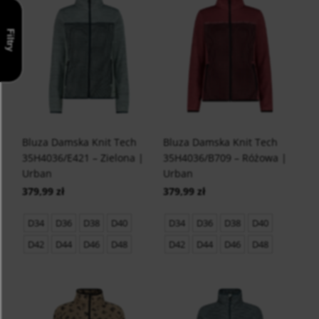
Filtry
Bluza Damska Knit Tech
Bluza Damska Knit Tech
35H4036/E421 – Zielona |
35H4036/B709 – Różowa |
Urban
Urban
379,99 zł
379,99 zł
D34
D36
D38
D40
D34
D36
D38
D40
D42
D44
D46
D48
D42
D44
D46
D48