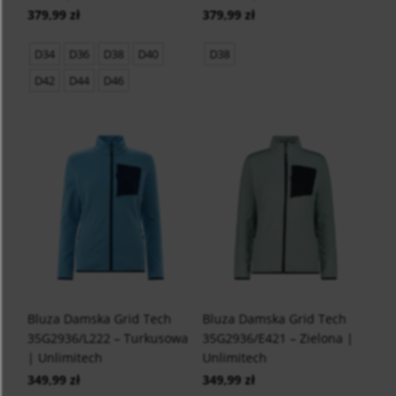
379,99 zł
379,99 zł
D34
D36
D38
D40
D38
D42
D44
D46
Bluza Damska Grid Tech
Bluza Damska Grid Tech
35G2936/L222 – Turkusowa
35G2936/E421 – Zielona |
| Unlimitech
Unlimitech
349,99 zł
349,99 zł