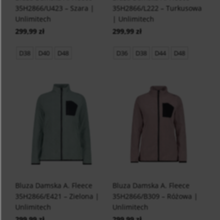
35H2866/U423 – Szara |
35H2866/L222 – Turkusowa
Unlimitech
| Unlimitech
299,99 zł
299,99 zł
D38
D40
D48
D36
D38
D44
D48
Bluza Damska A. Fleece
Bluza Damska A. Fleece
35H2866/E421 – Zielona |
35H2866/B309 – Różowa |
Unlimitech
Unlimitech
299,99 zł
299,99 zł