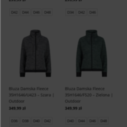
D42
D44
D46
D48
D34
D42
D46
Bluza Damska Fleece
Bluza Damska Fleece
35H1646/U423 – Szara |
35H1646/F520 – Zielona |
Outdoor
Outdoor
349,99 zł
349,99 zł
D36
D38
D40
D42
D40
D44
D46
D48