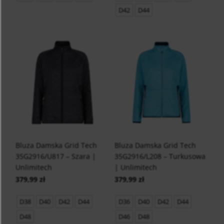
D42
D44
Bluza Damska Grid Tech
Bluza Damska Grid Tech
35G2916/U817 – Szara |
35G2916/L208 – Turkusowa
Unlimitech
| Unlimitech
379,99 zł
379,99 zł
D38
D40
D42
D44
D36
D40
D42
D44
D48
D46
D48