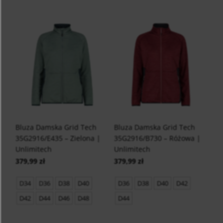
Bluza Damska Grid Tech
Bluza Damska Grid Tech
35G2916/E435 – Zielona |
35G2916/B730 – Różowa |
Unlimitech
Unlimitech
379,99 zł
379,99 zł
D34
D36
D38
D40
D36
D38
D40
D42
D42
D44
D46
D48
D44