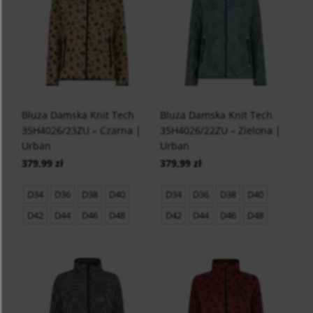
Bluza Damska Knit Tech
Bluza Damska Knit Tech
35H4026/23ZU – Czarna |
35H4026/22ZU – Zielona |
Urban
Urban
379,99 zł
379,99 zł
D34
D36
D38
D40
D34
D36
D38
D40
D42
D44
D46
D48
D42
D44
D46
D48