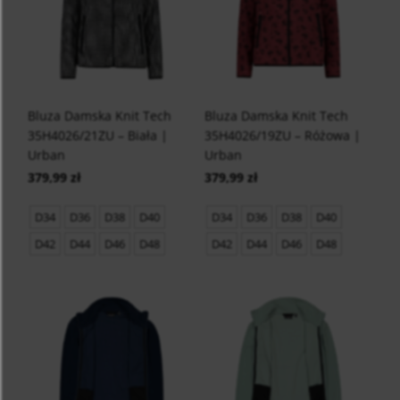
Bluza Damska Knit Tech
Bluza Damska Knit Tech
35H4026/21ZU – Biała |
35H4026/19ZU – Różowa |
Urban
Urban
379,99 zł
379,99 zł
D34
D36
D38
D40
D34
D36
D38
D40
D42
D44
D46
D48
D42
D44
D46
D48