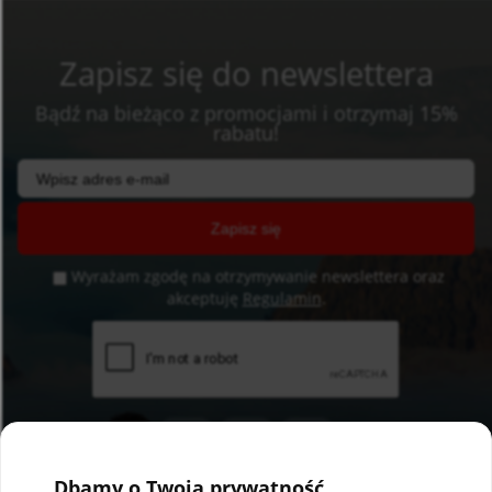
Zapisz się do newslettera
Bądź na bieżąco z promocjami i otrzymaj 15%
rabatu!
Zapisz się
Wyrażam zgodę na otrzymywanie newslettera oraz
akceptuję
Regulamin
.
Dbamy o Twoją prywatność