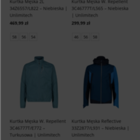
Kurtka Męska 2L
Kurtka Męska W. Repellent
34Z6557/L822 – Niebieska |
3C46777T/L565 – Niebieska
Unlimitech
| Unlimitech
469,99 zł
299,99 zł
58
56
54
46
56
58
Kurtka Męska W. Repellent
Kurtka Męska Reflective
3C46777T/E772 –
33Z2877/L931 – Niebieska |
Turkusowa | Unlimitech
Unlimitech