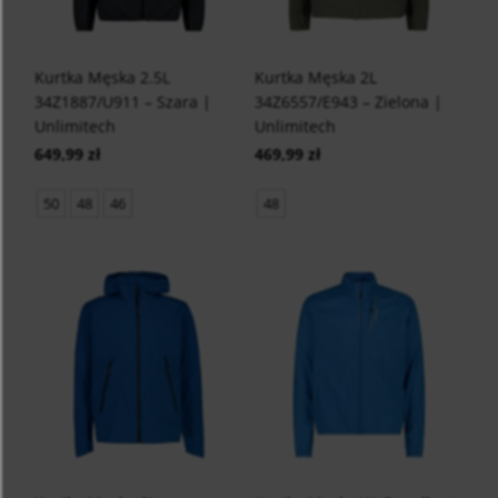
Kurtka Męska 2.5L
Kurtka Męska 2L
34Z1887/U911 – Szara |
34Z6557/E943 – Zielona |
Unlimitech
Unlimitech
649,99 zł
469,99 zł
50
48
46
48