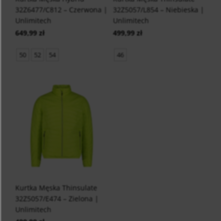
32Z6477/C812 – Czerwona |
32Z5057/L854 – Niebieska |
Unlimitech
Unlimitech
649,99 zł
499,99 zł
50
52
54
46
Kurtka Męska Thinsulate
32Z5057/E474 – Zielona |
Unlimitech