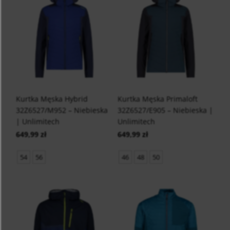
Kurtka Męska Hybrid
Kurtka Męska Primaloft
32Z6527/M952 – Niebieska
32Z6527/E905 – Niebieska |
| Unlimitech
Unlimitech
649,99 zł
649,99 zł
54
56
46
48
50