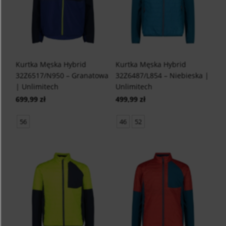
Kurtka Męska Hybrid
Kurtka Męska Hybrid
32Z6517/N950 – Granatowa
32Z6487/L854 – Niebieska |
| Unlimitech
Unlimitech
699,99 zł
499,99 zł
56
46
52