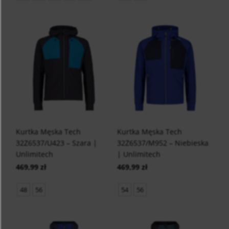
Kurtka Męska Tech
Kurtka Męska Tech
32Z6537/U423 – Szara |
32Z6537/M952 – Niebieska
Unlimitech
| Unlimitech
469,99 zł
469,99 zł
48
56
54
56