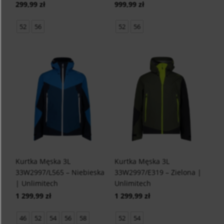
299,99 zł
999,99 zł
52
56
52
56
Kurtka Męska 3L
Kurtka Męska 3L
33W2997/L565 – Niebieska
33W2997/E319 – Zielona |
| Unlimitech
Unlimitech
1 299,99 zł
1 299,99 zł
46
52
54
56
58
52
54