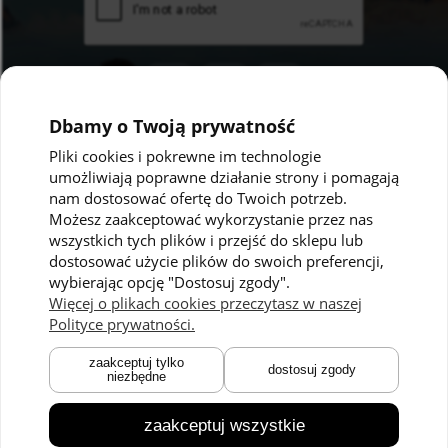
Dbamy o Twoją prywatność
Pliki cookies i pokrewne im technologie
umożliwiają poprawne działanie strony i pomagają
Pomoc
Moje konto
nam dostosować ofertę do Twoich potrzeb.
Możesz zaakceptować wykorzystanie przez nas
Polityka prywatności
Twoje zamówienia
wszystkich tych plików i przejść do sklepu lub
dostosować użycie plików do swoich preferencji,
Regulaminy
Ustawienia konta
wybierając opcję "Dostosuj zgody".
Kontakt
Przechowalnia
Więcej o plikach cookies przeczytasz w naszej
Polityce prywatności.
Płatności i dostawa
O nas
zaakceptuj tylko
dostosuj zgody
niezbędne
Zwroty i reklamacje
O marce
Czas dostawy
Technologie
zaakceptuj wszystkie