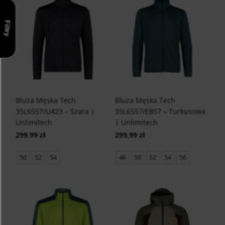
Filtry
Bluza Męska Tech
Bluza Męska Tech
35L6557/U423 – Szara |
35L6557/E857 – Turkusowa
Unlimitech
| Unlimitech
299,99 zł
299,99 zł
50
52
54
46
50
52
54
56