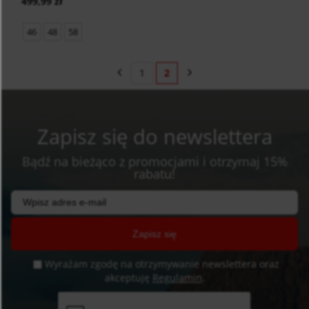
499,99 zł
46
48
58
1
2
Zapisz się do newslettera
Bądź na bieżąco z promocjami i otrzymaj 15%
rabatu!
Zapisz się
Wyrażam zgodę na otrzymywanie newslettera oraz
akceptuję
Regulamin
.