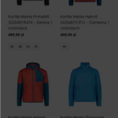
Kurtka Męska Primaloft
Kurtka Męska Hybrid
32Z6487/E474 – Zielona |
32Z6487/C812 – Czerwona |
Unlimitech
Unlimitech
499,99 zł
499,99 zł
46
48
54
56
46
Kurtka Męska Hybrid
Kurtka Męska Thinsulate