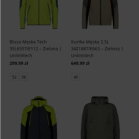
Bluza Męska Tech
Kurtka Męska 2.5L
35L6557/E112 – Zielona |
34Z1887/E663 – Zielona |
Unlimitech
Unlimitech
299,99 zł
649,99 zł
52
58
46