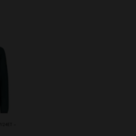
7/24ET –