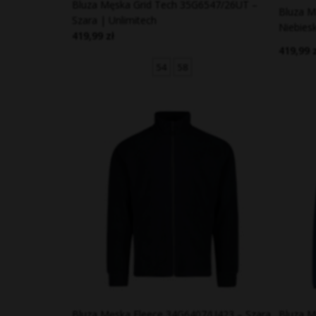
Bluza Męska Grid Tech 35G6547/26UT –
Bluza M
Szara | Unlimitech
Niebies
419,99 zł
419,99 
54
58
Bluza Męska Fleece 34G6407/U423 – Szara
Bluza M