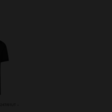
5247/61UT –