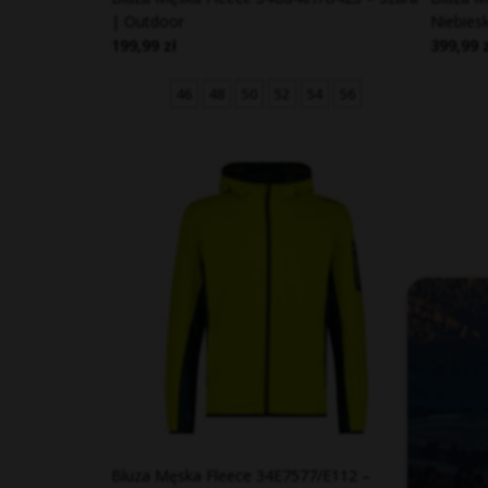
| Outdoor
Niebies
199,99 zł
399,99 
46
48
50
52
54
56
Bluza Męska Fleece 34E7577/E112 –
Bluza M