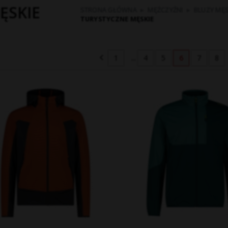
ĘSKIE
STRONA GŁÓWNA
▸
MĘŻCZYŹNI
▸
BLUZY MĘS
TURYSTYCZNE MĘSKIE
1
...
4
5
6
7
8