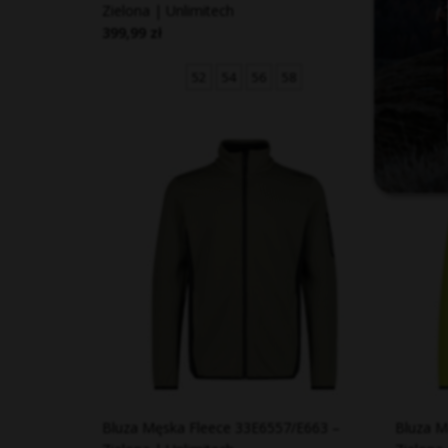
Zielona | Unlimitech
Niebies
399,99 zł
399,99 
52
54
56
58
Bluza Męska Fleece 33E6557/E663 –
Bluza M