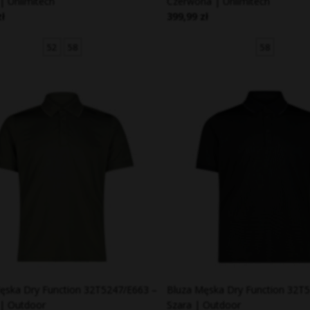
 | Unlimitech
Czerwona | Unlimitech
zł
399,99 zł
52
58
58
ęska Dry Function 32T5247/E663 –
Bluza Męska Dry Function 32T
 | Outdoor
Szara | Outdoor