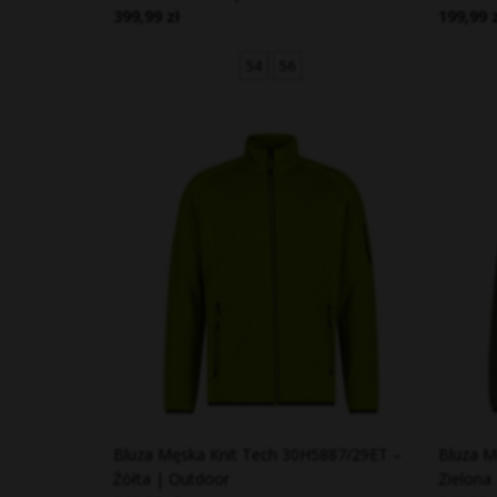
399,99 zł
199,99 
54
56
Bluza Męska Knit Tech 30H5887/29ET –
Bluza M
Żółta | Outdoor
Zielona