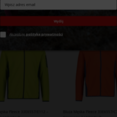
ka | Unlimitech
Turkusowa | Unlimitech
zł
399,99 zł
56
56
58
Wyślij
Akceptuje
polityke prywatności
ęska Fleece 33E6557/E112 –
Bluza Męska Fleece 33E6557/C