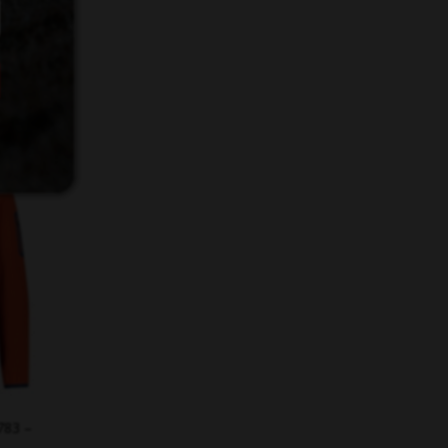
783 –