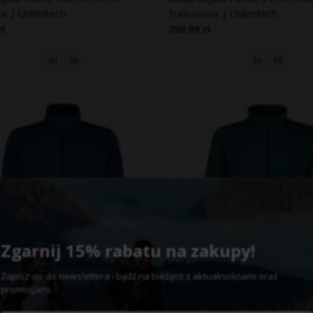
ka | Unlimitech
Turkusowa | Unlimitech
zł
399,99 zł
46
56
56
58
Zgarnij 15% rabatu na zakupy!
Zapisz
do newslettera
bądź na bieżąco z aktualnościami oraz
się
i
promocjami.
ęska Fleece 33E6557/L951 –
Bluza Męska Fleece 33E6557/E