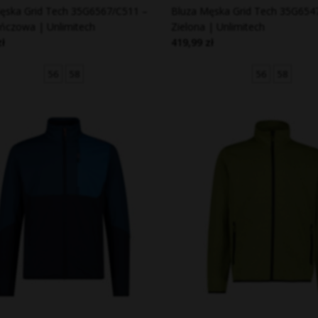
ęska Grid Tech 35G6567/C511 –
Bluza Męska Grid Tech 35G654
czowa | Unlimitech
Zielona | Unlimitech
zł
419,99 zł
56
58
56
58