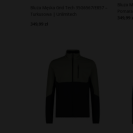
Bluza M
Bluza Męska Grid Tech 35G6567/E857 –
Pomarań
Turkusowa | Unlimitech
349,99 
349,99 zł