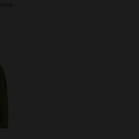
7/E958 –