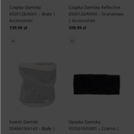
Czapka Damska
Czapka Damska Reflective
6505128/A001 – Biała |
6505120/N950 – Granatowa
Accessories
| Accessories
139,99 zł
109,99 zł
U
U
Komin Damski
Opaska Damska
5545619/A143 – Biały |
5535610/U901 – Czarna |