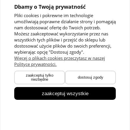
Dbamy o Twoją prywatność
Pliki cookies i pokrewne im technologie
umożliwiają poprawne działanie strony i pomagają
Pomoc
Moje konto
nam dostosować ofertę do Twoich potrzeb.
Możesz zaakceptować wykorzystanie przez nas
Polityka prywatności
Twoje zamówienia
wszystkich tych plików i przejść do sklepu lub
dostosować użycie plików do swoich preferencji,
Regulaminy
Ustawienia konta
wybierając opcję "Dostosuj zgody".
Kontakt
Przechowalnia
Więcej o plikach cookies przeczytasz w naszej
Polityce prywatności.
Płatności i dostawa
O nas
zaakceptuj tylko
dostosuj zgody
niezbędne
Zwroty i reklamacje
O marce
Czas dostawy
Technologie
zaakceptuj wszystkie
Blog
© 2026 CMP.pl. Wszystkie prawa zastrzeżone.
pokaż pełną wersję strony