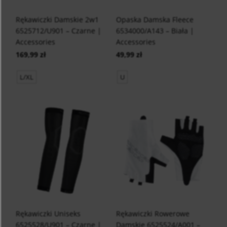
Rękawiczki Damskie 2w1
Opaska Damska Fleece
6525712/U901 – Czarne |
6534000/A143 – Biała |
Accessories
Accessories
169,99 zł
49,99 zł
L/XL
U
Rękawiczki Uniseks
Rękawiczki Rowerowe
6525528/U901 – Czarne |
Damskie 6525524/A001 –