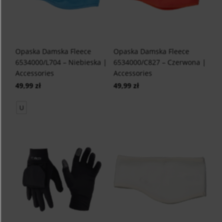
Opaska Damska Fleece
Opaska Damska Fleece
6534000/L704 – Niebieska |
6534000/C827 – Czerwona |
Accessories
Accessories
49,99 zł
49,99 zł
U