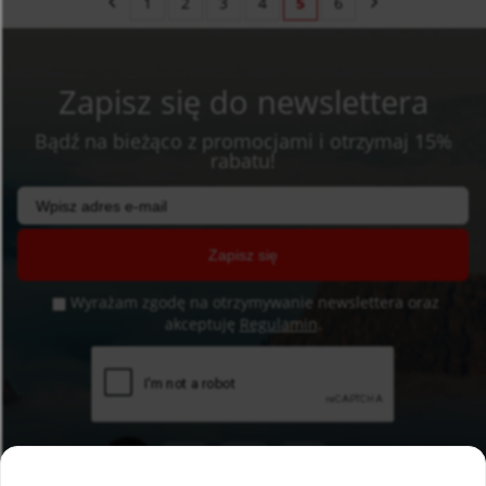
1
2
3
4
5
6
Zapisz się do newslettera
Bądź na bieżąco z promocjami i otrzymaj 15%
rabatu!
Zapisz się
Wyrażam zgodę na otrzymywanie newslettera oraz
akceptuję
Regulamin
.