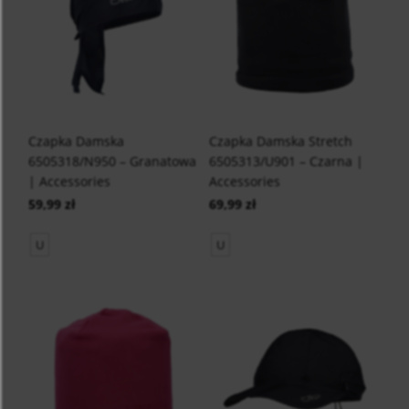
Czapka Damska
Czapka Damska Stretch
6505318/N950 – Granatowa
6505313/U901 – Czarna |
| Accessories
Accessories
59,99 zł
69,99 zł
U
U