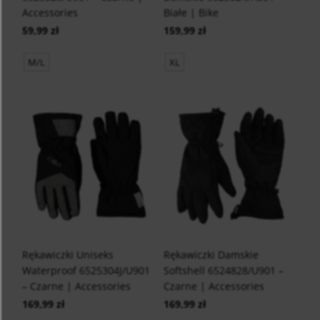
Accessories
Białe | Bike
59,99 zł
159,99 zł
M/L
XL
Rękawiczki Uniseks
Rękawiczki Damskie
Waterproof 6525304J/U901
Softshell 6524828/U901 –
– Czarne | Accessories
Czarne | Accessories
169,99 zł
169,99 zł