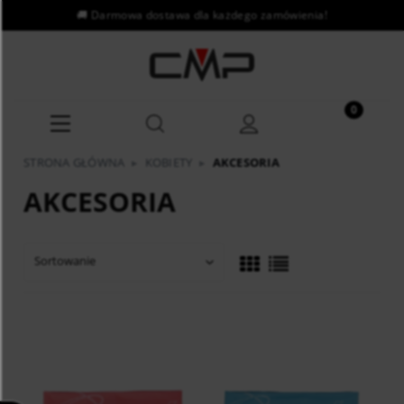
STRONA GŁÓWNA
▸
KOBIETY
▸
AKCESORIA
AKCESORIA