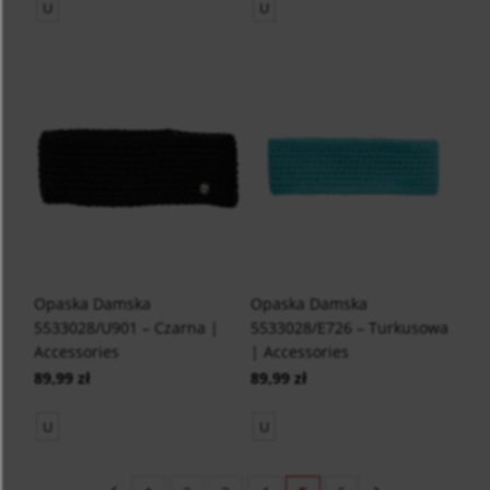
U
U
Opaska Damska
Opaska Damska
5533028/U901 – Czarna |
5533028/E726 – Turkusowa
Accessories
| Accessories
89,99 zł
89,99 zł
U
U