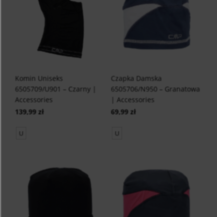
Komin Uniseks
Czapka Damska
6505709/U901 – Czarny |
6505706/N950 – Granatowa
Accessories
| Accessories
139,99 zł
69,99 zł
U
U