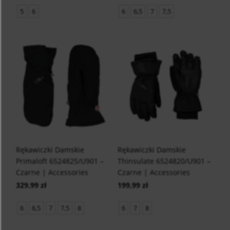
5
6
6
6,5
7
7,5
Rękawiczki Damskie
Rękawiczki Damskie
Primaloft 6524825/U901 –
Thinsulate 6524820/U901 –
Czarne | Accessories
Czarne | Accessories
329,99 zł
199,99 zł
6
6,5
7
7,5
8
6
7
8