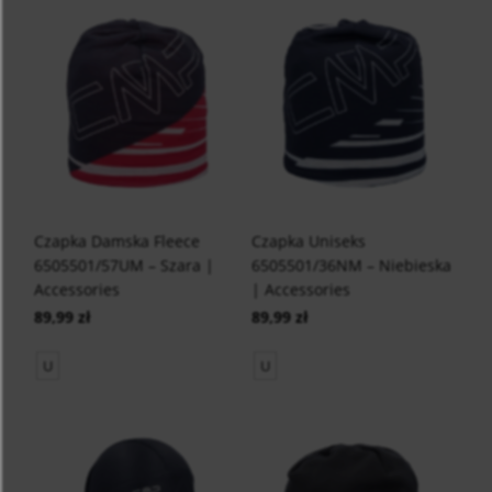
Czapka Damska Fleece
Czapka Uniseks
6505501/57UM – Szara |
6505501/36NM – Niebieska
Accessories
| Accessories
89,99 zł
89,99 zł
U
U