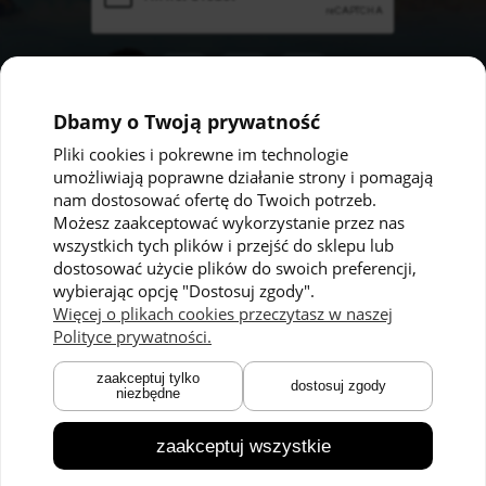
Dbamy o Twoją prywatność
Pliki cookies i pokrewne im technologie
umożliwiają poprawne działanie strony i pomagają
Pomoc
Moje konto
nam dostosować ofertę do Twoich potrzeb.
Możesz zaakceptować wykorzystanie przez nas
Polityka prywatności
Twoje zamówienia
wszystkich tych plików i przejść do sklepu lub
dostosować użycie plików do swoich preferencji,
Regulaminy
Ustawienia konta
wybierając opcję "Dostosuj zgody".
Kontakt
Przechowalnia
Więcej o plikach cookies przeczytasz w naszej
Polityce prywatności.
Płatności i dostawa
O nas
zaakceptuj tylko
dostosuj zgody
niezbędne
Zwroty i reklamacje
O marce
Czas dostawy
Technologie
zaakceptuj wszystkie
Blog