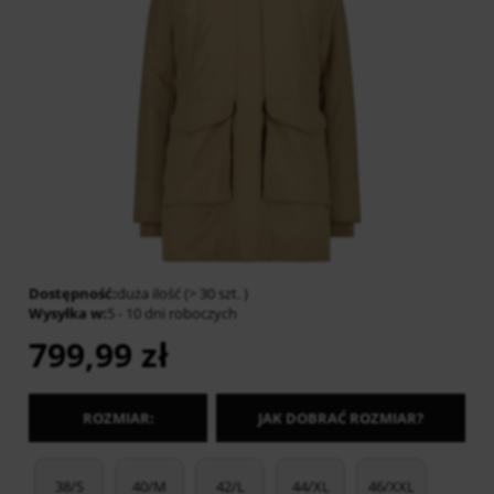
Dostępność:
duża ilość (> 30 szt. )
Wysyłka w:
5 - 10 dni roboczych
799,99 zł
ROZMIAR:
JAK DOBRAĆ ROZMIAR?
38/S
40/M
42/L
44/XL
46/XXL