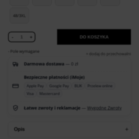
48/3XL
-
+
DO KOSZYKA
- Pole wymagane
dodaj do przechowalni
Darmowa dostawa
— 0 zł
Bezpieczne płatności (iMoje)
Apple Pay
Google Pay
BLIK
Przelew online
Visa
Mastercard
Łatwe zwroty i reklamacje
—
Wygodne Zwroty
Opis