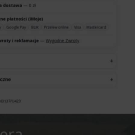
a dostawa
— 0 zł
ne płatności (iMoje)
y
Google Pay
BLIK
Przelew online
Visa
Mastercard
roty i reklamacje
—
Wygodne Zwroty
iczne
N3137/U423
tera