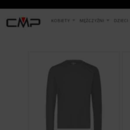
KOBIETY
MĘŻCZYŹNI
DZIECI