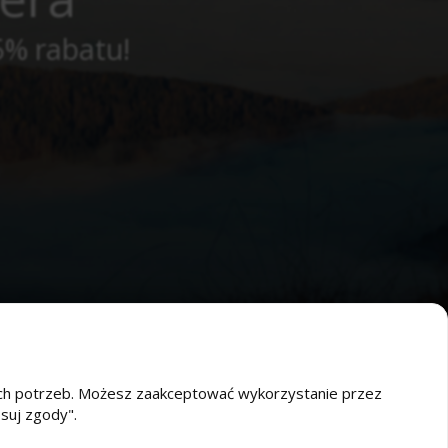
5% rabatu!
oich potrzeb. Możesz zaakceptować wykorzystanie przez
osuj zgody".
O nas