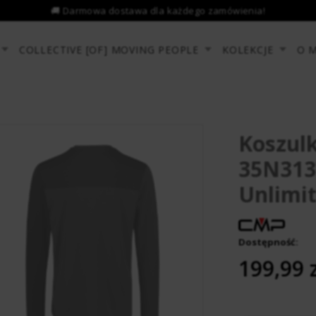
COLLECTIVE [OF] MOVING PEOPLE
KOLEKCJE
O 
Koszul
35N313
Unlimi
Dostępność:
­ ­ ­ ­ ­ ­ ­ ­
199,99 z