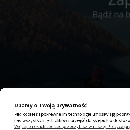
Bądź na b
Dbamy o Twoją prywatność
Pliki cookies i pokrewne im technologie umożliwiają po
nas wszystkich tych plików i przejść do sklepu lub dostos
Pomoc
Moj
Więcej o plikach cookies przeczytasz w naszej Polityce pr