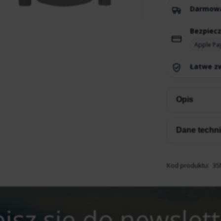
Darmow
Bezpiecz
Apple Pa
Łatwe zw
Opis
Dane techn
Kod produktu:
35
isz się do newslet