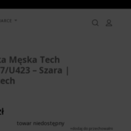
MARCE
ka Męska Tech
7/U423 – Szara |
tech
ł
towar niedostępny
dodaj do przechowalni