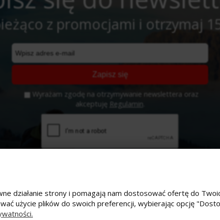
ieżąco z promocjami i otrzymaj 1
Zapisz się
Wyrażam zgodę na otrzymywanie newslettera oraz
akceptuję
Regulamin
.
prawne działanie strony i pomagają nam dostosować ofertę do Tw
ować użycie plików do swoich preferencji, wybierając opcję "Dost
e konto
Płatności i dostawa
ywatności.