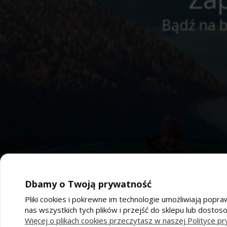
Bądź na b
Dbamy o Twoją prywatność
Pliki cookies i pokrewne im technologie umożliwiają po
nas wszystkich tych plików i przejść do sklepu lub dostos
Pomoc
Moj
Więcej o plikach cookies przeczytasz w naszej Polityce pr