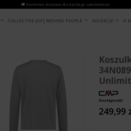
COLLECTIVE [OF] MOVING PEOPLE
KOLEKCJE
O 
Koszul
34N0897
Unlimi
Dostępność:
­ ­ ­ ­ ­ ­ ­ ­
249,99 z