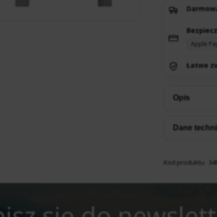
Darmow
Bezpiecz
Apple Pa
Łatwe zw
Opis
Dane techn
Kod produktu:
34
isz się do newslet