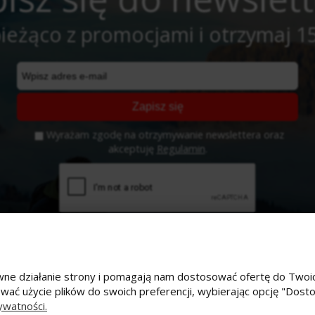
ieżąco z promocjami i otrzymaj 1
Zapisz się
Wyrażam zgodę na otrzymywanie newslettera oraz
akceptuję
Regulamin
.
prawne działanie strony i pomagają nam dostosować ofertę do Tw
ować użycie plików do swoich preferencji, wybierając opcję "Dost
e konto
Płatności i dostawa
ywatności.