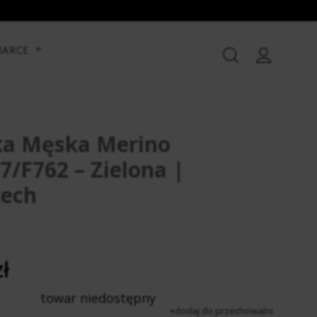
MARCE
ka Męska Merino
/F762 – Zielona |
tech
ł
towar niedostępny
dodaj do przechowalni