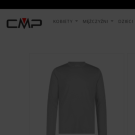
KOBIETY
MĘŻCZYŹNI
DZIECI