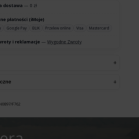
a dostawa
— 0 zł
ne płatności (iMoje)
y
Google Pay
BLIK
Przelew online
Visa
Mastercard
roty i reklamacje
—
Wygodne Zwroty
iczne
N0897/F762
tera