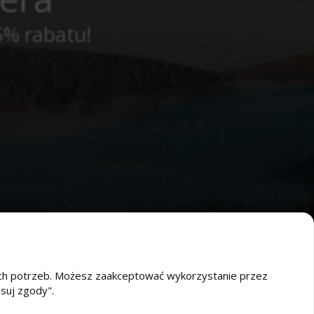
5% rabatu!
oich potrzeb. Możesz zaakceptować wykorzystanie przez
osuj zgody".
O nas