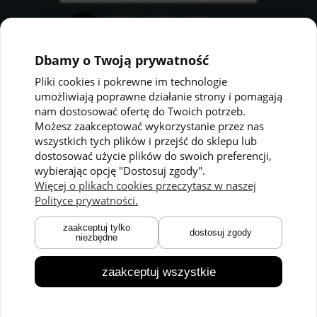
Dbamy o Twoją prywatność
Pliki cookies i pokrewne im technologie
umożliwiają poprawne działanie strony i pomagają
Pomoc
Moje konto
nam dostosować ofertę do Twoich potrzeb.
Możesz zaakceptować wykorzystanie przez nas
Polityka prywatności
Twoje zamówienia
wszystkich tych plików i przejść do sklepu lub
dostosować użycie plików do swoich preferencji,
Regulaminy
Ustawienia konta
wybierając opcję "Dostosuj zgody".
Kontakt
Przechowalnia
Więcej o plikach cookies przeczytasz w naszej
Polityce prywatności.
Płatności i dostawa
O nas
zaakceptuj tylko
dostosuj zgody
niezbędne
Zwroty i reklamacje
O marce
Czas dostawy
Technologie
zaakceptuj wszystkie
Blog