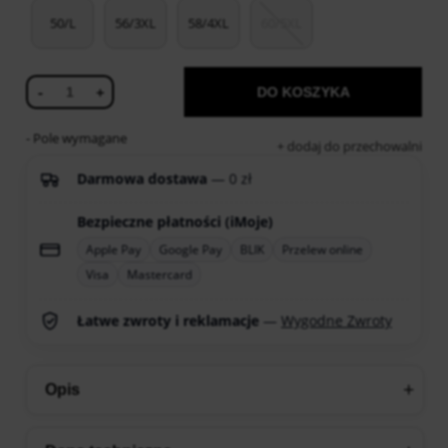
50/L
56/3XL
58/4XL
60/5XL
-
+
DO KOSZYKA
- Pole wymagane
dodaj do przechowalni
Darmowa dostawa
— 0 zł
Bezpieczne płatności (iMoje)
Apple Pay
Google Pay
BLIK
Przelew online
Visa
Mastercard
Łatwe zwroty i reklamacje
—
Wygodne Zwroty
Opis