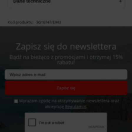
Dane techniczne
Kod produktu:
3G10747/E943
Zapisz się do newslettera
Bądź na bieżąco z promocjami i otrzymaj 15%
rabatu!
Zapisz się
Wyrażam zgodę na otrzymywanie newslettera oraz
akceptuję
Regulamin
.