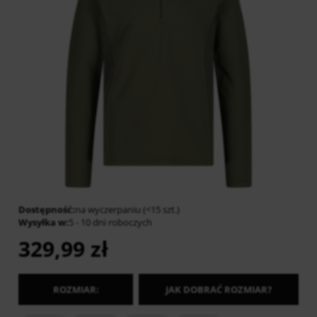
Dostępność:
na wyczerpaniu (<15 szt.)
Wysyłka w:
5 - 10 dni roboczych
329,99 zł
ROZMIAR:
JAK DOBRAĆ ROZMIAR?