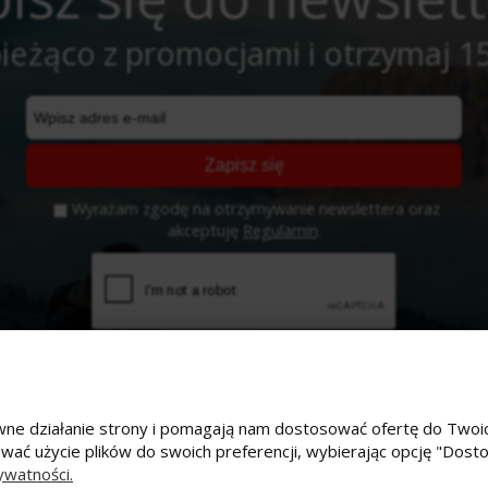
ieżąco z promocjami i otrzymaj 1
Zapisz się
Wyrażam zgodę na otrzymywanie newslettera oraz
akceptuję
Regulamin
.
prawne działanie strony i pomagają nam dostosować ofertę do Tw
ować użycie plików do swoich preferencji, wybierając opcję "Dost
e konto
Płatności i dostawa
ywatności.