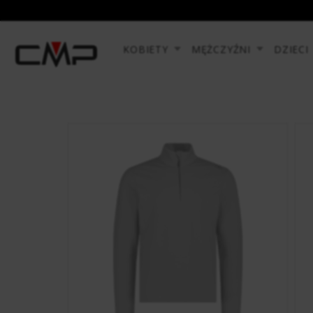
KOBIETY
MĘŻCZYŹNI
DZIECI