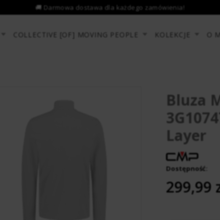
COLLECTIVE [OF] MOVING PEOPLE
KOLEKCJE
O 
Bluza 
3G10747
Layer
Dostępność:
­ ­ ­ ­ ­ ­ ­ ­
299,99 z