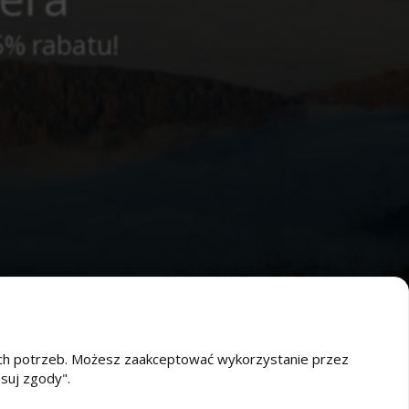
5% rabatu!
oich potrzeb. Możesz zaakceptować wykorzystanie przez
osuj zgody".
O nas