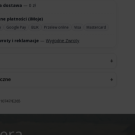
a dostawa
— 0 zł
ne płatności (iMoje)
y
Google Pay
BLIK
Przelew online
Visa
Mastercard
roty i reklamacje
—
Wygodne Zwroty
iczne
10747/E265
tera