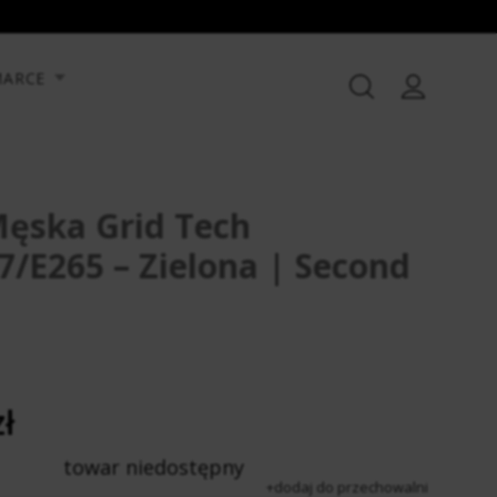
MARCE
Męska Grid Tech
/E265 – Zielona | Second
ł
towar niedostępny
dodaj do przechowalni