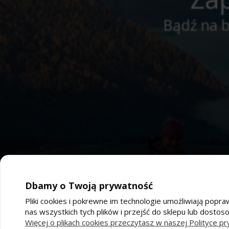
Bądź na b
Dbamy o Twoją prywatność
Pliki cookies i pokrewne im technologie umożliwiają po
nas wszystkich tych plików i przejść do sklepu lub dostos
Pomoc
Moj
Więcej o plikach cookies przeczytasz w naszej Polityce pr