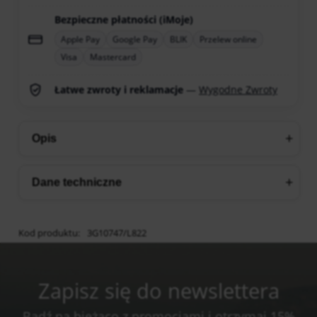
Bezpieczne płatności (iMoje)
Apple Pay
Google Pay
BLIK
Przelew online
Visa
Mastercard
Łatwe zwroty i reklamacje
—
Wygodne Zwroty
Opis
Dane techniczne
Kod produktu:
3G10747/L822
Zapisz się do newslettera
Bądź na bieżąco z promocjami i otrzymaj 15%