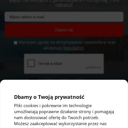
rabatu!
Zapisz się
Wyrażam zgodę na otrzymywanie newslettera oraz
akceptuję
Regulamin
.
Dbamy o Twoją prywatność
Pliki cookies i pokrewne im technologie
umożliwiają poprawne działanie strony i pomagają
Pomoc
Moje konto
nam dostosować ofertę do Twoich potrzeb.
Możesz zaakceptować wykorzystanie przez nas