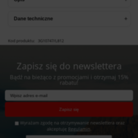
Dane techniczne
Kod produktu:
3G10747/L812
Zapisz się do newslettera
Bądź na bieżąco z promocjami i otrzymaj 15%
rabatu!
Zapisz się
Wyrażam zgodę na otrzymywanie newslettera oraz
akceptuję
Regulamin
.