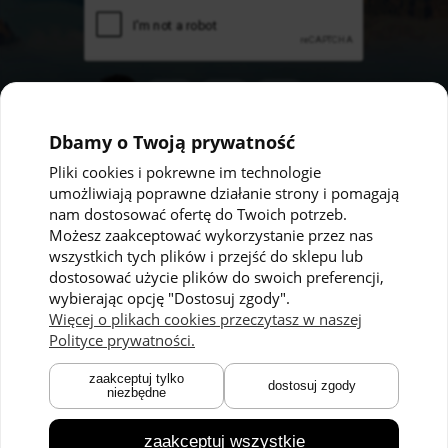
Dbamy o Twoją prywatność
Pliki cookies i pokrewne im technologie
umożliwiają poprawne działanie strony i pomagają
Pomoc
Moje konto
nam dostosować ofertę do Twoich potrzeb.
Możesz zaakceptować wykorzystanie przez nas
Polityka prywatności
Twoje zamówienia
wszystkich tych plików i przejść do sklepu lub
dostosować użycie plików do swoich preferencji,
Regulaminy
Ustawienia konta
wybierając opcję "Dostosuj zgody".
Kontakt
Przechowalnia
Więcej o plikach cookies przeczytasz w naszej
Polityce prywatności.
Płatności i dostawa
O nas
zaakceptuj tylko
dostosuj zgody
niezbędne
Zwroty i reklamacje
O marce
Czas dostawy
Technologie
zaakceptuj wszystkie