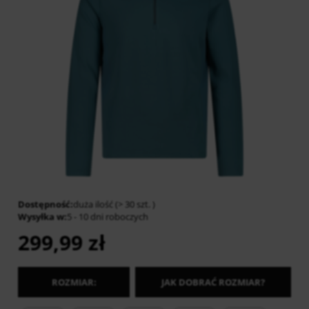
Dostępność:
duża ilość (> 30 szt. )
Wysyłka w:
5 - 10 dni roboczych
299,99 zł
ROZMIAR:
JAK DOBRAĆ ROZMIAR?