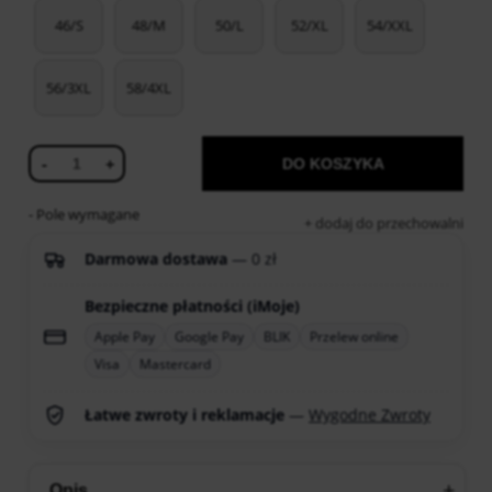
46/S
48/M
50/L
52/XL
54/XXL
56/3XL
58/4XL
-
+
DO KOSZYKA
- Pole wymagane
dodaj do przechowalni
Darmowa dostawa
— 0 zł
Bezpieczne płatności (iMoje)
Apple Pay
Google Pay
BLIK
Przelew online
Visa
Mastercard
Łatwe zwroty i reklamacje
—
Wygodne Zwroty
Opis