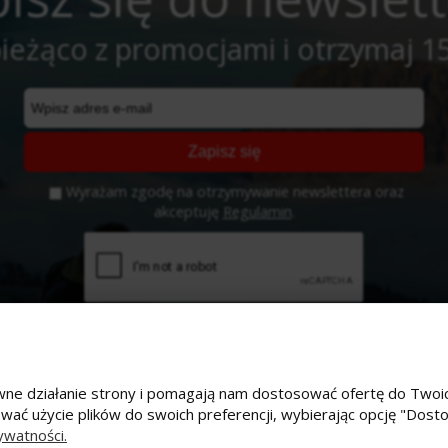
ieżąco z promocjami i otrzymaj 1
Zapisz się
Wyrażam zgodę na otrzymywanie newslettera oraz
akceptuję
Regulamin
.
prawne działanie strony i pomagają nam dostosować ofertę do Tw
ować użycie plików do swoich preferencji, wybierając opcję "Dost
e konto
Płatności i dostawa
ywatności.