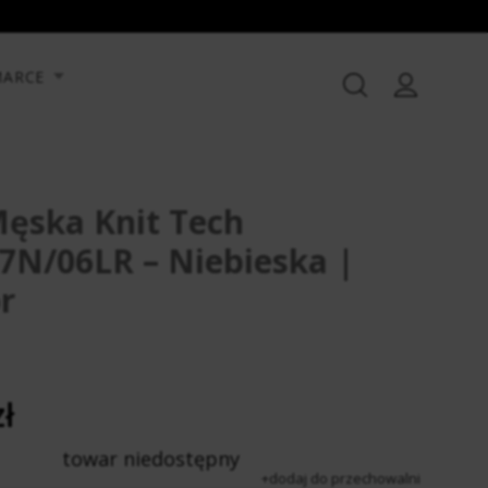
MARCE
Męska Knit Tech
7N/06LR – Niebieska |
r
ł
towar niedostępny
dodaj do przechowalni