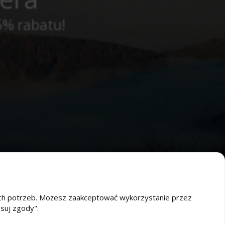
5% rabatu!
oich potrzeb. Możesz zaakceptować wykorzystanie przez
osuj zgody".
O nas