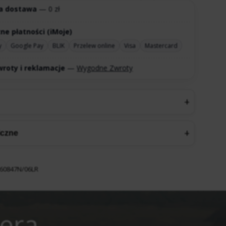
a dostawa
— 0 zł
ne płatności (iMoje)
y
Google Pay
BLIK
Przelew online
Visa
Mastercard
roty i reklamacje
—
Wygodne Zwroty
iczne
60847N/06LR
tera