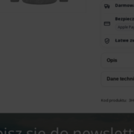
Darmow
Bezpiecz
Apple Pa
Łatwe zw
Opis
Dane techn
Kod produktu:
3H
isz się do newslet