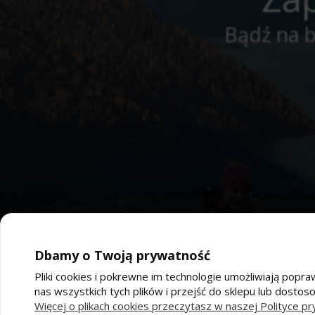
Bądź na b
Dbamy o Twoją prywatność
Pliki cookies i pokrewne im technologie umożliwiają po
nas wszystkich tych plików i przejść do sklepu lub dostos
Pomoc
Moj
Więcej o plikach cookies przeczytasz w naszej Polityce pr