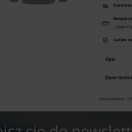
Darmow
Bezpiecz
Apple Pa
Łatwe zw
Opis
Dane techn
Kod produktu:
31
isz się do newslet