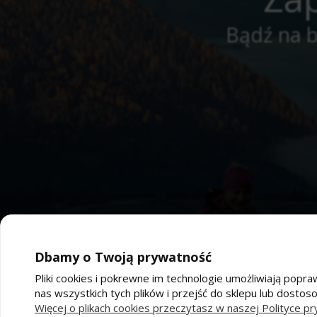
Bądź na b
Dbamy o Twoją prywatność
Pliki cookies i pokrewne im technologie umożliwiają po
nas wszystkich tych plików i przejść do sklepu lub dostos
Pomoc
Moj
Więcej o plikach cookies przeczytasz w naszej Polityce pr