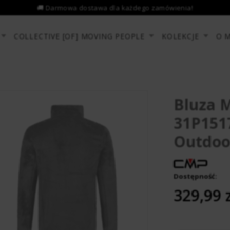
COLLECTIVE [OF] MOVING PEOPLE
KOLEKCJE
O 
Bluza 
31P1517
Outdoo
Dostępność:
­ ­ ­ ­ ­ ­ ­ ­
329,99 z