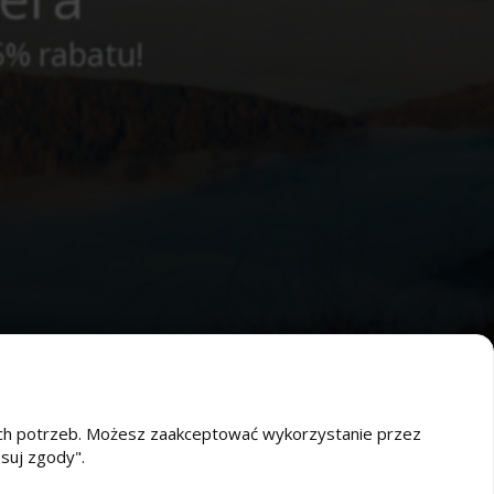
5% rabatu!
oich potrzeb. Możesz zaakceptować wykorzystanie przez
osuj zgody".
O nas