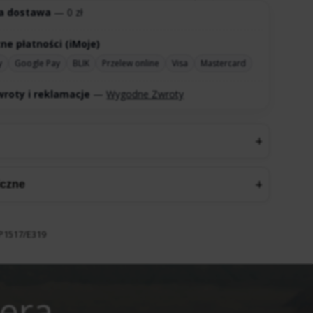
a dostawa
— 0 zł
ne płatności (iMoje)
y
Google Pay
BLIK
Przelew online
Visa
Mastercard
roty i reklamacje
—
Wygodne Zwroty
iczne
P1517/E319
tera