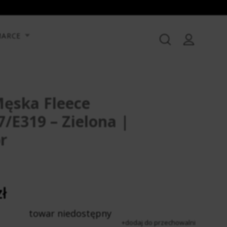
MARCE
Męska Fleece
/E319 – Zielona |
r
ł
towar niedostępny
dodaj do przechowalni