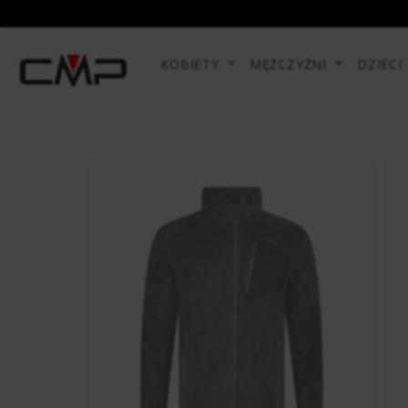
KOBIETY
MĘŻCZYŹNI
DZIECI