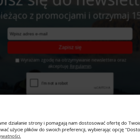
ieżąco z promocjami i otrzymaj 1
Zapisz się
Wyrażam zgodę na otrzymywanie newslettera oraz
akceptuję
Regulamin
.
prawne działanie strony i pomagają nam dostosować ofertę do Tw
ować użycie plików do swoich preferencji, wybierając opcję "Dost
e konto
Płatności i dostawa
ywatności.