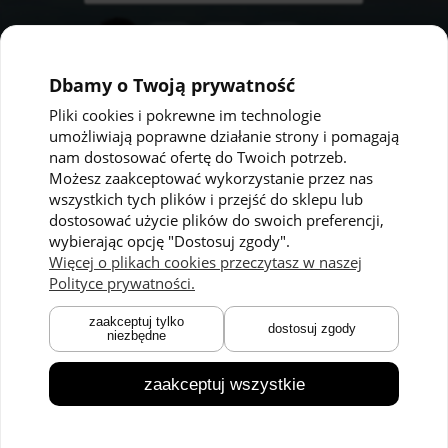
Dbamy o Twoją prywatność
Pliki cookies i pokrewne im technologie
umożliwiają poprawne działanie strony i pomagają
Pomoc
Moje konto
nam dostosować ofertę do Twoich potrzeb.
Możesz zaakceptować wykorzystanie przez nas
Polityka prywatności
Twoje zamówienia
wszystkich tych plików i przejść do sklepu lub
dostosować użycie plików do swoich preferencji,
Regulaminy
Ustawienia konta
wybierając opcję "Dostosuj zgody".
Kontakt
Przechowalnia
Więcej o plikach cookies przeczytasz w naszej
Polityce prywatności.
Płatności i dostawa
O nas
zaakceptuj tylko
dostosuj zgody
niezbędne
Zwroty i reklamacje
O marce
Czas dostawy
Technologie
zaakceptuj wszystkie
Blog