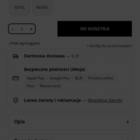
52/XL
56/3XL
-
+
DO KOSZYKA
- Pole wymagane
dodaj do przechowalni
Darmowa dostawa
— 0 zł
Bezpieczne płatności (iMoje)
Apple Pay
Google Pay
BLIK
Przelew online
Visa
Mastercard
Łatwe zwroty i reklamacje
—
Wygodne Zwroty
Opis