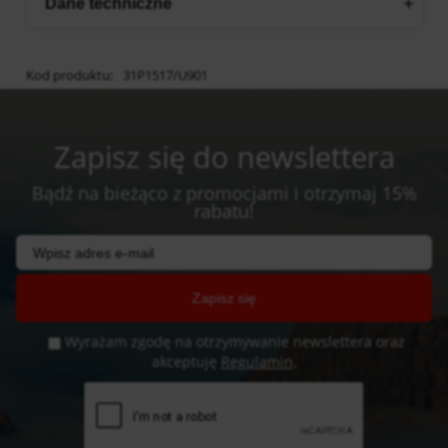
Dane techniczne
Kod produktu:
31P1517/U901
Zapisz się do newslettera
Bądź na bieżąco z promocjami i otrzymaj 15%
rabatu!
Zapisz się
Wyrażam zgodę na otrzymywanie newslettera oraz
akceptuję
Regulamin
.