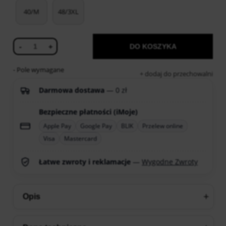
40/M
48/3XL
-
+
DO KOSZYKA
- Pole wymagane
dodaj do przechowalni
Darmowa dostawa
— 0 zł
Bezpieczne płatności (iMoje)
Apple Pay
Google Pay
BLIK
Przelew online
Visa
Mastercard
Łatwe zwroty i reklamacje
—
Wygodne Zwroty
Opis