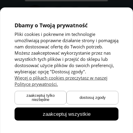
Dbamy o Twoją prywatność
Pliki cookies i pokrewne im technologie
umożliwiają poprawne działanie strony i pomagają
Pomoc
Moje konto
nam dostosować ofertę do Twoich potrzeb.
Możesz zaakceptować wykorzystanie przez nas
Polityka prywatności
Twoje zamówienia
wszystkich tych plików i przejść do sklepu lub
dostosować użycie plików do swoich preferencji,
Regulaminy
Ustawienia konta
wybierając opcję "Dostosuj zgody".
Kontakt
Przechowalnia
Więcej o plikach cookies przeczytasz w naszej
Polityce prywatności.
Płatności i dostawa
O nas
zaakceptuj tylko
dostosuj zgody
niezbędne
Zwroty i reklamacje
O marce
Czas dostawy
Technologie
zaakceptuj wszystkie
Blog