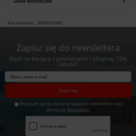
Dane techniczne
Kod produktu:
32E4076/U901
Zapisz się do newslettera
Bądź na bieżąco z promocjami i otrzymaj 15%
rabatu!
Zapisz się
Wyrażam zgodę na otrzymywanie newslettera oraz
akceptuję
Regulamin
.