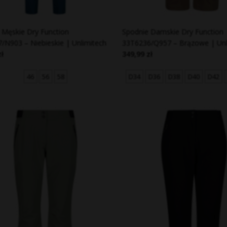
 Męskie Dry Function
Spodnie Damskie Dry Function
/N903 – Niebieskie | Unlimitech
33T6236/Q957 – Brązowe | Unl
zł
349,99 zł
46
56
58
D34
D36
D38
D40
D42