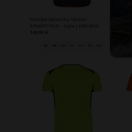
Koszulka Męska Dry Function
Koszulk
33N6697/18UV – Szara | Unlimitech
33N6687
149,99 zł
149,99 
46
48
50
52
54
56
58
4