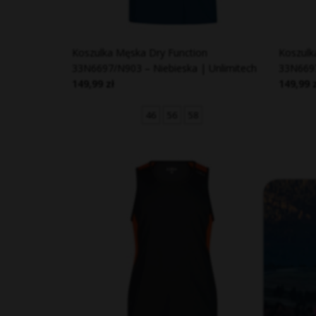
Koszulka Męska Dry Function
Koszulk
33N6697/N903 – Niebieska | Unlimitech
33N6697
149,99 zł
149,99 
46
56
58