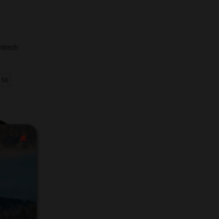
mitech
56