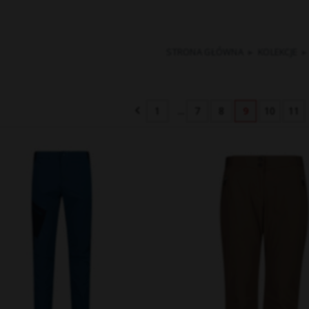
STRONA GŁÓWNA
▸
KOLEKCJE
▸
1
...
7
8
9
10
11