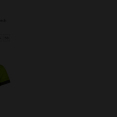
tech
6
58