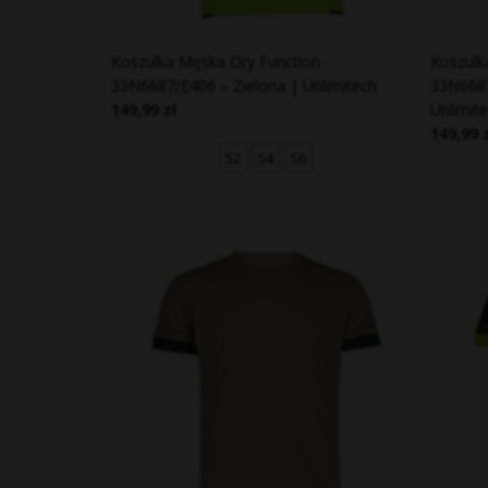
Koszulka Męska Dry Function
Koszulk
33N6687/E406 – Zielona | Unlimitech
33N668
149,99 zł
Unlimit
149,99 
52
54
56