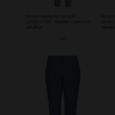
Spodnie Męskie Dry Function
Spodnie
33T6627/P753 – Brązowe | Unlimitech
33T6627
349,99 zł
349,99 
50