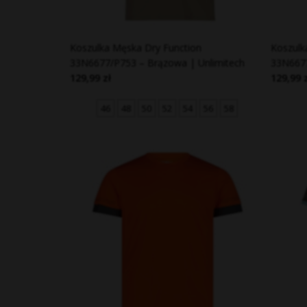
Koszulka Męska Dry Function
Koszulk
33N6677/P753 – Brązowa | Unlimitech
33N6677
129,99 zł
129,99 
46
48
50
52
54
56
58