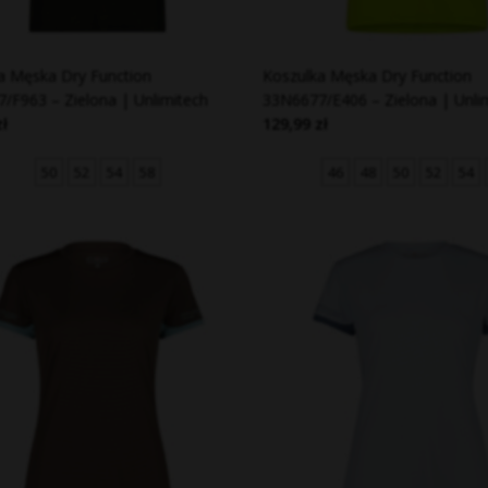
a Męska Dry Function
Koszulka Męska Dry Function
/F963 – Zielona | Unlimitech
33N6677/E406 – Zielona | Unli
zł
129,99 zł
50
52
54
58
46
48
50
52
54