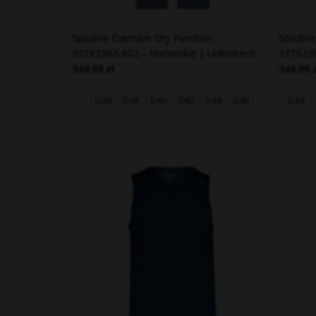
Spodnie Damskie Dry Function
Spodnie
33T6236/L802 – Niebieskie | Unlimitech
33T6236
349,99 zł
349,99 
D36
D38
D40
D42
D44
D46
D34