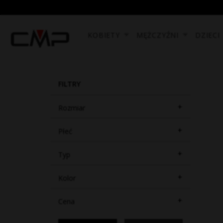
KOBIETY
MĘŻCZYŹNI
DZIECI
FILTRY
+
Rozmiar
+
Płeć
+
Typ
+
Kolor
+
Cena