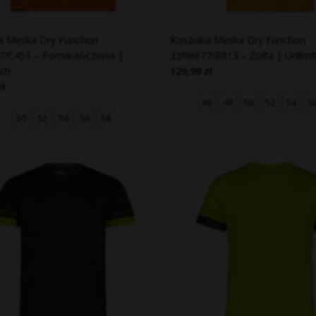
a Męska Dry Function
Koszulka Męska Dry Function
7/C451 – Pomarańczowa |
33N6677/R813 – Żółta | Unlimi
ech
129,99 zł
zł
46
48
50
52
54
5
50
52
54
56
58