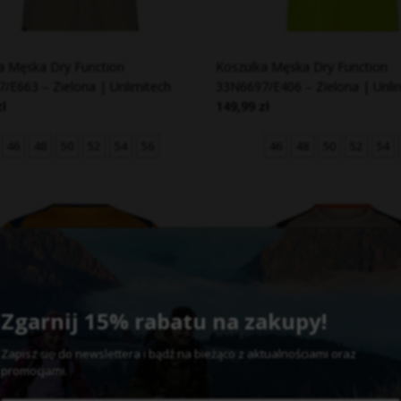
a Męska Dry Function
Koszulka Męska Dry Function
/E663 – Zielona | Unlimitech
33N6697/E406 – Zielona | Unli
zł
149,99 zł
46
48
50
52
54
56
46
48
50
52
54
Zgarnij 15% rabatu na zakupy!
Zapisz
do newslettera
bądź na bieżąco z aktualnościami oraz
się
i
promocjami.