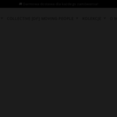
COLLECTIVE [OF] MOVING PEOPLE
KOLEKCJE
O 