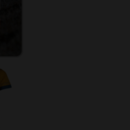
imitech
8