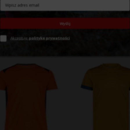
a Męska Dry Function
Koszulka Męska Dry Function
Wyślij
/R813 – Żółta | Unlimitech
33N6687/P753 – Brązowa | Unl
zł
149,99 zł
Akceptuje
polityke prywatności
6
48
50
52
54
56
58
50
52
54
56
5