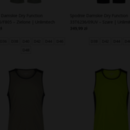
 Damskie Dry Function
Spodnie Damskie Dry Function
/F805 – Zielone | Unlimitech
33T6236/09UV – Szare | Unlimi
zł
349,99 zł
D36
D38
D40
D42
D44
D46
D38
D42
D44
D4
D48