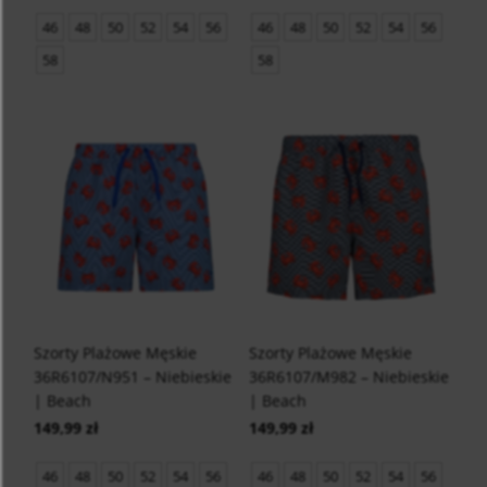
46
48
50
52
54
56
46
48
50
52
54
56
58
58
Szorty Plażowe Męskie
Szorty Plażowe Męskie
36R6107/N951 – Niebieskie
36R6107/M982 – Niebieskie
| Beach
| Beach
149,99 zł
149,99 zł
46
48
50
52
54
56
46
48
50
52
54
56