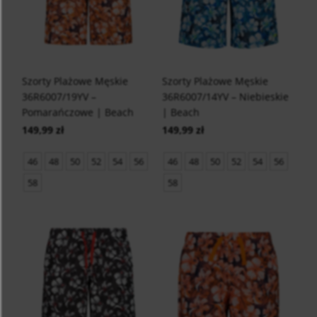
Szorty Plażowe Męskie
Szorty Plażowe Męskie
36R6007/19YV –
36R6007/14YV – Niebieskie
Pomarańczowe | Beach
| Beach
149,99 zł
149,99 zł
46
48
50
52
54
56
46
48
50
52
54
56
58
58