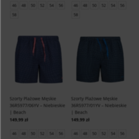
46
48
50
52
54
56
46
48
50
52
54
56
58
58
Szorty Plażowe Męskie
Szorty Plażowe Męskie
36R5977/06YV – Niebieskie
36R5977/01YV – Niebieskie
| Beach
| Beach
149,99 zł
149,99 zł
46
48
50
52
54
56
46
48
50
52
54
56