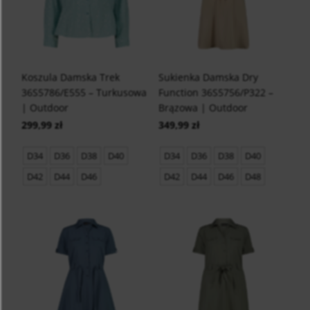
Koszula Damska Trek
Sukienka Damska Dry
36S5786/E555 – Turkusowa
Function 36S5756/P322 –
| Outdoor
Brązowa | Outdoor
299,99 zł
349,99 zł
D34
D36
D38
D40
D34
D36
D38
D40
D42
D44
D46
D42
D44
D46
D48