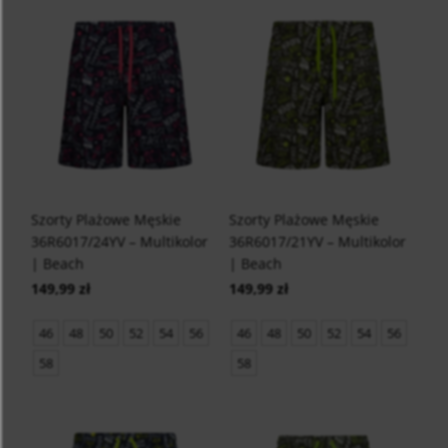
Szorty Plażowe Męskie
Szorty Plażowe Męskie
36R6017/24YV – Multikolor
36R6017/21YV – Multikolor
| Beach
| Beach
149,99 zł
149,99 zł
46
48
50
52
54
56
46
48
50
52
54
56
58
58