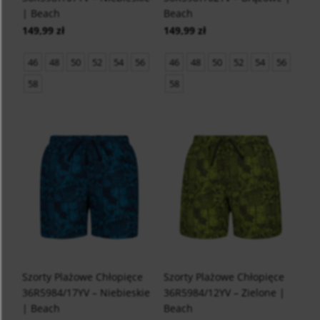
| Beach
Beach
149,99 zł
149,99 zł
46
48
50
52
54
56
46
48
50
52
54
56
58
58
Szorty Plażowe Chłopięce
Szorty Plażowe Chłopięce
36R5984/17YV – Niebieskie
36R5984/12YV – Zielone |
| Beach
Beach