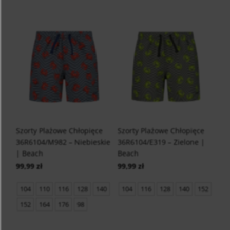
Szorty Plażowe Chłopięce
Szorty Plażowe Chłopięce
36R6104/M982 – Niebieskie
36R6104/E319 – Zielone |
| Beach
Beach
99,99 zł
99,99 zł
104
110
116
128
140
104
116
128
140
152
152
164
176
98