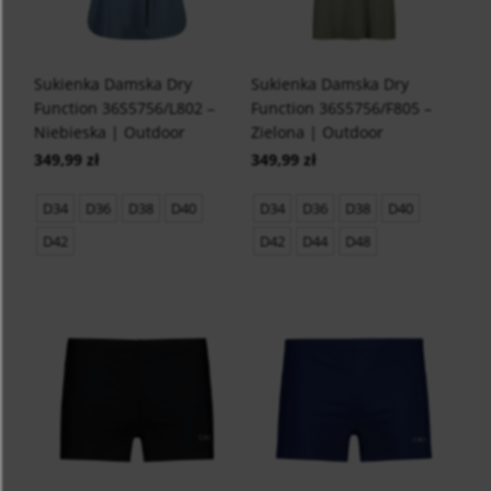
Sukienka Damska Dry
Sukienka Damska Dry
Function 36S5756/L802 –
Function 36S5756/F805 –
Niebieska | Outdoor
Zielona | Outdoor
349,99 zł
349,99 zł
D34
D36
D38
D40
D34
D36
D38
D40
D42
D42
D44
D48