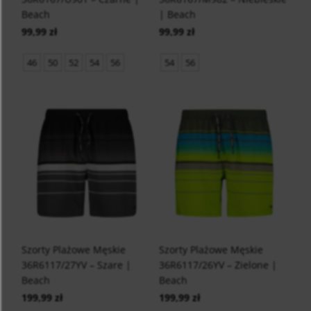
Beach
| Beach
99,99 zł
99,99 zł
46
50
52
54
56
54
56
Szorty Plażowe Męskie
Szorty Plażowe Męskie
36R6117/27YV – Szare |
36R6117/26YV – Zielone |
Beach
Beach
199,99 zł
199,99 zł