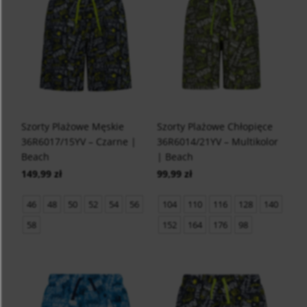
Szorty Plażowe Męskie
Szorty Plażowe Chłopięce
36R6017/15YV – Czarne |
36R6014/21YV – Multikolor
Beach
| Beach
149,99 zł
99,99 zł
46
48
50
52
54
56
104
110
116
128
140
58
152
164
176
98