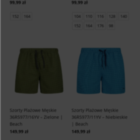
99,99 zł
99,99 zł
152
164
104
110
116
128
140
152
164
176
98
Szorty Plażowe Męskie
Szorty Plażowe Męskie
36R5977/16YV – Zielone |
36R5977/11YV – Niebieskie
Beach
| Beach
149,99 zł
149,99 zł