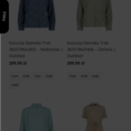
Filtry
Koszula Damska Trek
Koszula Damska Trek
36S5786/L802 – Niebieska |
36S5786/F406 – Zielona |
Outdoor
Outdoor
299,99 zł
299,99 zł
D34
D36
D42
D46
D36
D38
D40
D48