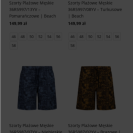
Szorty Plażowe Męskie
Szorty Plażowe Męskie
36R5997/13YV –
36R5997/08YV – Turkusowe
Pomarańczowe | Beach
| Beach
149,99 zł
149,99 zł
46
48
50
52
54
56
46
48
50
52
54
56
58
58
Szorty Plażowe Męskie
Szorty Plażowe Męskie
36R5987/07YV – Niebieskie
36R5987/02YV – Brązowe |