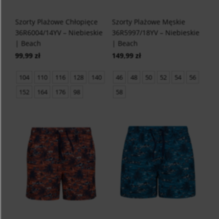
Szorty Plażowe Chłopięce
Szorty Plażowe Męskie
36R6004/14YV – Niebieskie
36R5997/18YV – Niebieskie
| Beach
| Beach
99,99 zł
149,99 zł
104
110
116
128
140
46
48
50
52
54
56
152
164
176
98
58