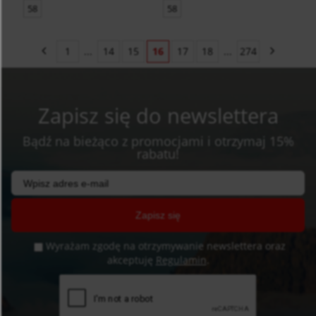
58
58
1
...
14
15
16
17
18
...
274
Zapisz się do newslettera
Bądź na bieżąco z promocjami i otrzymaj 15%
rabatu!
Zapisz się
Wyrażam zgodę na otrzymywanie newslettera oraz
akceptuję
Regulamin
.