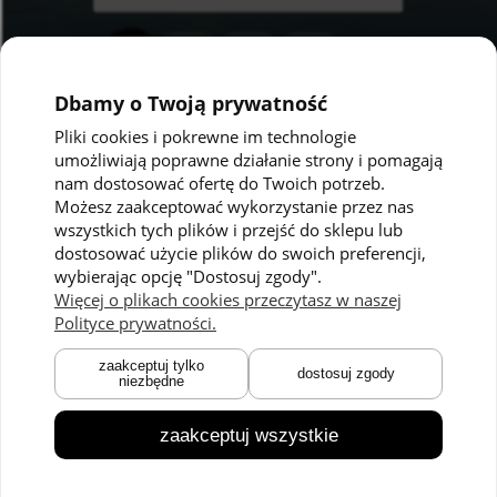
Dbamy o Twoją prywatność
Pliki cookies i pokrewne im technologie
umożliwiają poprawne działanie strony i pomagają
Pomoc
Moje konto
nam dostosować ofertę do Twoich potrzeb.
Możesz zaakceptować wykorzystanie przez nas
Polityka prywatności
Twoje zamówienia
wszystkich tych plików i przejść do sklepu lub
dostosować użycie plików do swoich preferencji,
Regulaminy
Ustawienia konta
wybierając opcję "Dostosuj zgody".
Kontakt
Przechowalnia
Więcej o plikach cookies przeczytasz w naszej
Polityce prywatności.
Płatności i dostawa
O nas
zaakceptuj tylko
dostosuj zgody
niezbędne
Zwroty i reklamacje
O marce
Czas dostawy
Technologie
zaakceptuj wszystkie
Blog