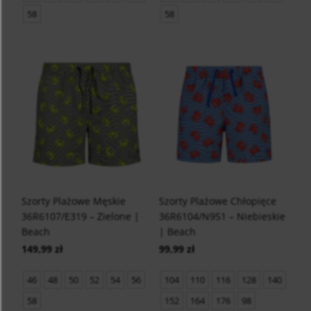
58
58
Szorty Plażowe Męskie
Szorty Plażowe Chłopięce
36R6107/E319 – Zielone |
36R6104/N951 – Niebieskie
Beach
| Beach
149,99 zł
99,99 zł
46
48
50
52
54
56
104
110
116
128
140
58
152
164
176
98