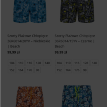
Szorty Plażowe Chłopięce
Szorty Plażowe Chłopięce
36R6014/20YV – Niebieskie
36R6014/15YV – Czarne |
| Beach
Beach
99,99 zł
99,99 zł
104
110
116
128
140
104
110
116
128
140
152
164
176
98
152
164
176
98