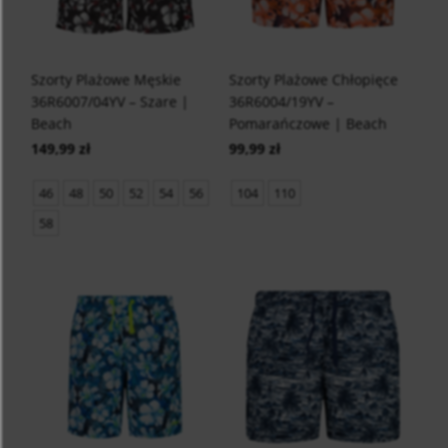
Szorty Plażowe Męskie
Szorty Plażowe Chłopięce
36R6007/04YV – Szare |
36R6004/19YV –
Beach
Pomarańczowe | Beach
149,99 zł
99,99 zł
46
48
50
52
54
56
104
110
58