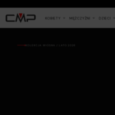
KOBIETY
MĘŻCZYŹNI
DZIECI