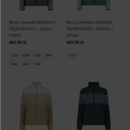
Bluza Damska Wooltech
Bluza Damska Wooltech
35J3816/U510 – Szara |
35J3816/E435 – Zielona |
Urban
Urban
469,99 zł
469,99 zł
D34
D36
D38
D40
D42
D42
D44
D46