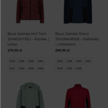
Bluza Damska Knit Tech
Bluza Damska Fleece
35H4026/19ZU – Różowa |
35H2966/M928 – Niebieska
Urban
| Unlimitech
379,99 zł
299,99 zł
D34
D36
D38
D40
D36
D38
D40
D42
D42
D44
D46
D48
D44
D46
D48