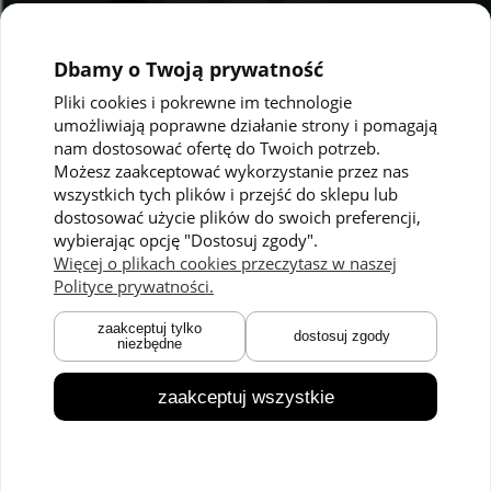
Dbamy o Twoją prywatność
Pliki cookies i pokrewne im technologie
umożliwiają poprawne działanie strony i pomagają
Pomoc
Moje konto
nam dostosować ofertę do Twoich potrzeb.
Możesz zaakceptować wykorzystanie przez nas
Polityka prywatności
Twoje zamówienia
wszystkich tych plików i przejść do sklepu lub
dostosować użycie plików do swoich preferencji,
Regulaminy
Ustawienia konta
wybierając opcję "Dostosuj zgody".
Kontakt
Przechowalnia
Więcej o plikach cookies przeczytasz w naszej
Polityce prywatności.
Płatności i dostawa
O nas
zaakceptuj tylko
dostosuj zgody
niezbędne
Zwroty i reklamacje
O marce
Czas dostawy
Technologie
zaakceptuj wszystkie
Blog
© 2026 CMP.pl. Wszystkie prawa zastrzeżone.