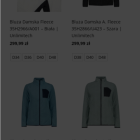
Bluza Damska Fleece
Bluza Damska A. Fleece
35H2966/A001 – Biała |
35H2866/U423 – Szara |
Unlimitech
Unlimitech
299,99 zł
299,99 zł
D34
D36
D40
D48
D38
D40
D48