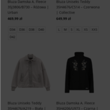
Bluza Damska A. Fleece
Bluza Uniseks Teddy
35J3806/B730 – Różowa |
35H4676/C514 – Czerwona
Urban
| Collective
469,99 zł
649,99 zł
D34
D36
D38
D40
L
M
S
XL
XS
XXS
D42
Bluza Uniseks Teddy
Bluza Damska A. Fleece
35H4676/A219 – Biała |
35H4206/U973 – Czarna |