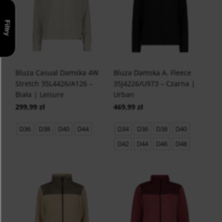
Filtry
Bluza Casual Damska 4W
Bluza Damska A. Fleece
Stretch 35L4426/A126 –
35J4226/U973 – Czarna |
Biała | Leisure
Urban
299,99 zł
469,99 zł
D36
D38
D40
D44
D34
D36
D38
D40
D42
D44
D46
D48