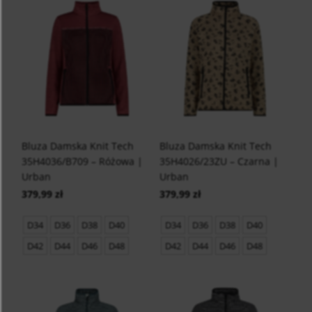
Bluza Damska Knit Tech
Bluza Damska Knit Tech
35H4036/B709 – Różowa |
35H4026/23ZU – Czarna |
Urban
Urban
379,99 zł
379,99 zł
D34
D36
D38
D40
D34
D36
D38
D40
D42
D44
D46
D48
D42
D44
D46
D48