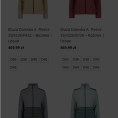
Bluza Damska A. Fleece
Bluza Damska A. Fleece
35J4226/P432 – Beżowa |
35J4226/B730 – Różowa |
Urban
Urban
469,99 zł
469,99 zł
D36
D38
D40
D46
D34
D36
D38
D40
D48
D42
D44
D46
D48