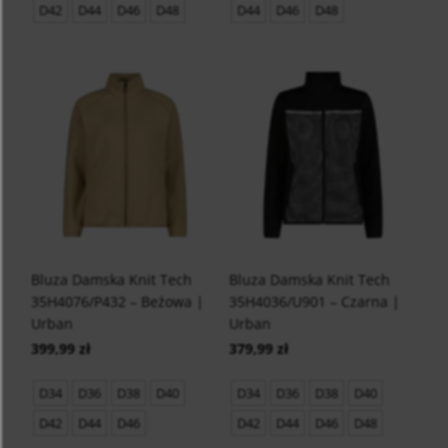
D42
D44
D46
D48
D44
D46
D48
Bluza Damska Knit Tech
Bluza Damska Knit Tech
35H4076/P432 – Beżowa |
35H4036/U901 – Czarna |
Urban
Urban
399,99 zł
379,99 zł
D34
D36
D38
D40
D34
D36
D38
D40
D42
D44
D46
D42
D44
D46
D48