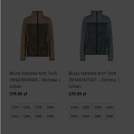
Bluza Damska Knit Tech
Bluza Damska Knit Tech
35H4036/P405 – Beżowa |
35H4036/E421 – Zielona |
Urban
Urban
379,99 zł
379,99 zł
D34
D36
D38
D40
D34
D36
D38
D40
D42
D44
D46
D48
D42
D44
D46
D48