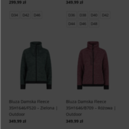
299,99 zł
349,99 zł
D34
D42
D46
D36
D38
D40
D42
D44
D46
D48
Bluza Damska Fleece
Bluza Damska Fleece
35H1646/F520 – Zielona |
35H1646/B709 – Różowa |
Outdoor
Outdoor
349,99 zł
349,99 zł