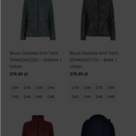
Bluza Damska Knit Tech
Bluza Damska Knit Tech
35H4026/22ZU – Zielona |
35H4026/21ZU – Biała |
Urban
Urban
379,99 zł
379,99 zł
D34
D36
D38
D40
D34
D36
D38
D40
D42
D44
D46
D48
D42
D44
D46
D48