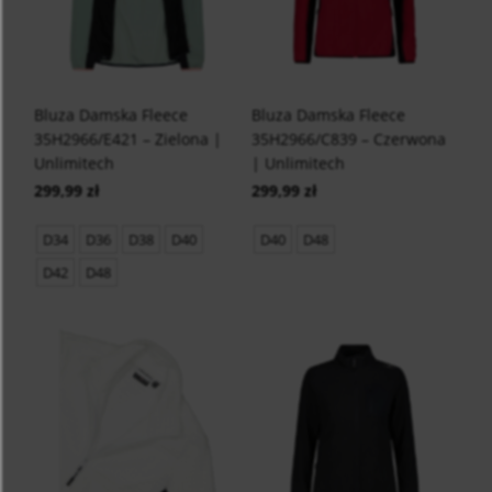
Bluza Damska Fleece
Bluza Damska Fleece
35H2966/E421 – Zielona |
35H2966/C839 – Czerwona
Unlimitech
| Unlimitech
299,99 zł
299,99 zł
D34
D36
D38
D40
D40
D48
D42
D48