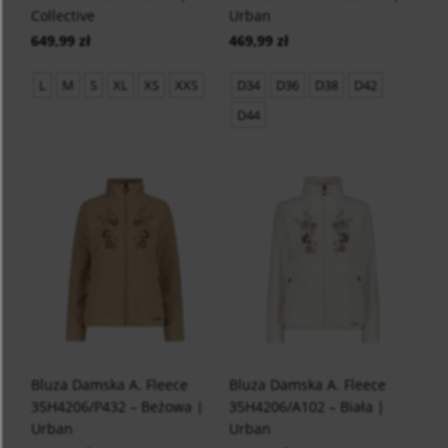
Collective
Urban
649,99 zł
469,99 zł
L
M
S
XL
XS
XXS
D34
D36
D38
D42
D44
Bluza Damska A. Fleece
Bluza Damska A. Fleece
35H4206/P432 – Beżowa |
35H4206/A102 – Biała |
Urban
Urban