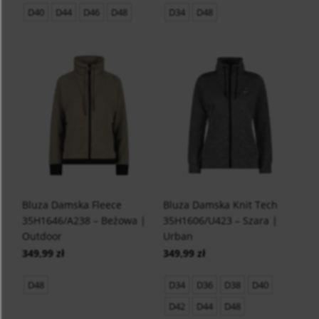
D40
D44
D46
D48
D34
D48
Bluza Damska Fleece
Bluza Damska Knit Tech
35H1646/A238 – Beżowa |
35H1606/U423 – Szara |
Outdoor
Urban
349,99 zł
349,99 zł
D48
D34
D36
D38
D40
D42
D44
D48