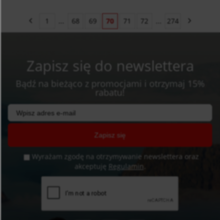
1
...
68
69
70
71
72
...
274
Zapisz się do newslettera
Bądź na bieżąco z promocjami i otrzymaj 15%
rabatu!
Zapisz się
Wyrażam zgodę na otrzymywanie newslettera oraz
akceptuję
Regulamin
.