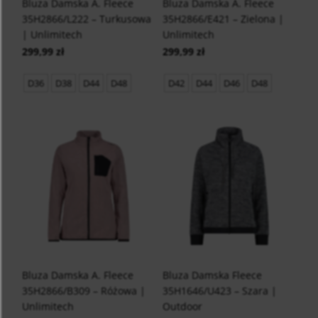
Bluza Damska A. Fleece
Bluza Damska A. Fleece
35H2866/L222 – Turkusowa
35H2866/E421 – Zielona |
| Unlimitech
Unlimitech
299,99 zł
299,99 zł
D36
D38
D44
D48
D42
D44
D46
D48
Bluza Damska A. Fleece
Bluza Damska Fleece
35H2866/B309 – Różowa |
35H1646/U423 – Szara |
Unlimitech
Outdoor